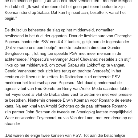
de bezoekende partij. „Dat was èèk onze verdiensten”, meende Metgod.
En Lokhoff: „Ik wist al meteen dat het geen probleem hoefde te zijn.
Koeman stond op Sabau. Dat kan hij nooit aan, besefte ik vanaf het
begin.”
De thuisclub beheerste de slag op het middenveld, normaliter
beslissend in het duel der giganten. Door de liesblessure van Gheorghe
Popescu hanteerde PSV een 4-4-2 tactiek, gelijk aan de tegenstander.
„Dat verraste ons een beetje”, merkte technisch directeur Gunder
Bengtsson op. „Tot nog toe speelde PSV met meer mensen in de
achterhoede.” Popescu’s vervanger Jozef Chovanec nestelde zich stijf
links op het middenveld, om zowel Sabau als Lokhoff op te vangen.
Gerald Vanenburg trok zich iets terug en trachtte (vergeefs) in het
centrum de lijnen uit te zetten. In Rotterdam-zuid ontbeerde PSV
merkbaar het leiderschap van Popescu. Met daarbij andermaal de
agressiviteit van Eric Gerets en Berry van Aerle. Mede daardoor lukte
het Feyenoord al vlot de Brabanders vast te zetten en met veel pressie
te bestoken. Niettemin creëerde Erwin Koeman voor Romario de eerste
kans. Na een knal van Arnold Scholten op de paal offreerde Romario
zijn partner John Bosman de tweede en (voorlopig) laatste mogelijkheid.
Weer antwoordde Feyenoord, nu via Van der Laan, met een dreun op de
staander.
„Dat waren de enige twee kansen van PSV. Tot aan die belachelijke