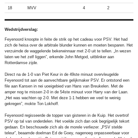
18
MVV
4
2
Wedstrijdverslag:
Feyenoord knoopte in feite de strik op het cadeau voor PSV. Het had
zich de heisa over de arbitrale blunder kunnen en moeten besparen. Het
verzuimde de waggelende bekerwinnaar met 2-0 uit te tellen. „In wezen
laten we het zelf liggen”, erkende John Metgod, uitblinker aan
Rotterdamse zijde.
Direct na de 1-0 van Piet Keur in de 49ste minuut overvleugelde
Feyenoord tot aan de aanvechtbare gelijkmaker PSV. Er ontstond een
file aan Kansen in nei uoeigebied van Hans van Breukelen. Met de
amper nog te missen 2-0 in de 54ste minuut voor Harry van der Laan.
„Het was wachten op 2-0. Met deze 1-1 hebben we veel te weinig
gekregen”, mokte Ton Lokhoff.
Feyenoord regisseerde de topper van gisteren in de Kuip. Het overtrof
PSV op tal van onderdelen. Het voelde zich dan ook begrijpelijk tekort
gedaan. En beschouwde zich als de morele verliezer. „PSV stelde
teleur”, beaamde doelman Ed de Goey, nagenoeg onpasseerbaar voor