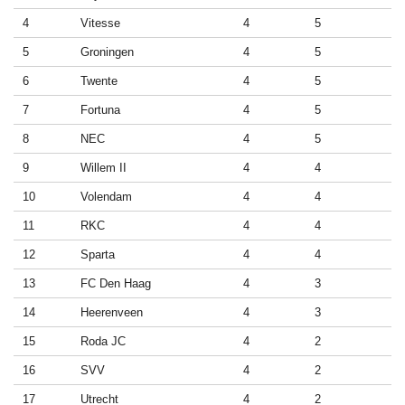
4
Vitesse
4
5
5
Groningen
4
5
6
Twente
4
5
7
Fortuna
4
5
8
NEC
4
5
9
Willem II
4
4
10
Volendam
4
4
11
RKC
4
4
12
Sparta
4
4
13
FC Den Haag
4
3
14
Heerenveen
4
3
15
Roda JC
4
2
16
SVV
4
2
17
Utrecht
4
2