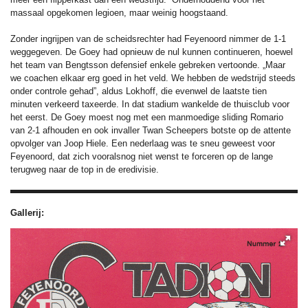
massaal opgekomen legioen, maar weinig hoogstaand.
Zonder ingrijpen van de scheidsrechter had Feyenoord nimmer de 1-1
weggegeven. De Goey had opnieuw de nul kunnen continueren, hoewel
het team van Bengtsson defensief enkele gebreken vertoonde. „Maar
we coachen elkaar erg goed in het veld. We hebben de wedstrijd steeds
onder controle gehad”, aldus Lokhoff, die evenwel de laatste tien
minuten verkeerd taxeerde. In dat stadium wankelde de thuisclub voor
het eerst. De Goey moest nog met een manmoedige sliding Romario
van 2-1 afhouden en ook invaller Twan Scheepers botste op de attente
opvolger van Joop Hiele. Een nederlaag was te sneu geweest voor
Feyenoord, dat zich vooralsnog niet wenst te forceren op de lange
terugweg naar de top in de eredivisie.
Gallerij: