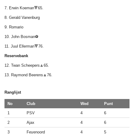
7. Erwin Koeman🔻65.
8. Gerald Vanenburg
9. Romario
10. John Bosman⚽
11. Juul Ellerman🔻76.
Reservebank
12. Twan Scheepers🔼65.
13. Raymond Beerens🔼76.
Ranglijst
No
Club
Wed
Punt
1
PSV
4
6
2
Ajax
4
6
3
Feyenoord
4
5