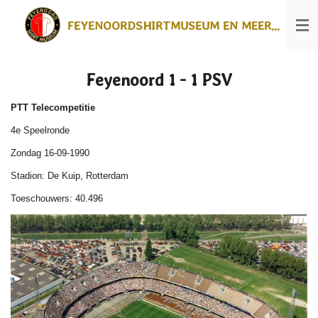
Ga
FEYENOORDSHIRTMUSEUM EN MEER...
direct
naar
de
hoofdinhoud
Feyenoord 1 - 1 PSV
PTT Telecompetitie
4e Speelronde
Zondag 16-09-1990
Stadion: De Kuip, Rotterdam
Toeschouwers: 40.496