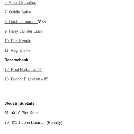
6. Arnold Scholten
7. Ovidiu Sabau
8. Gaston Taument
🔻85.
9. Harry van der Laan
10. Piet Keur⚽
11. Regi Blinker
Reservebank
12. Paul Nortan 🔼28.
13. Dwight Blackson🔼85.
Wedstrijddetails
51': ⚽1-0 Piet Keur
79': ⚽1-1 John Bosman (Penalty)