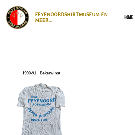
Ga
direct
FEYENOORDSHIRTMUSEUM EN
HOME
naar
MEER...
de
hoofdinhoud
1990-91 | Bekerwinst