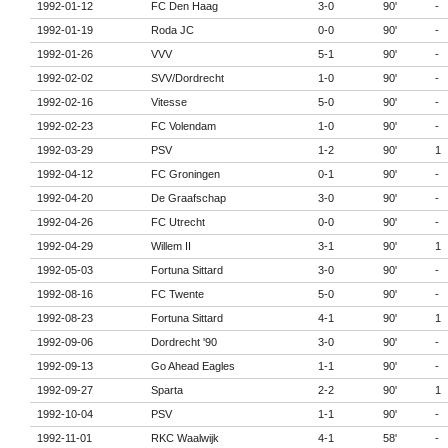
1992-01-12
FC Den Haag
3-0
90'
-
1992-01-19
Roda JC
0-0
90'
-
1992-01-26
VVV
5-1
90'
-
1992-02-02
SVV/Dordrecht
1-0
90'
-
1992-02-16
Vitesse
5-0
90'
-
1992-02-23
FC Volendam
1-0
90'
-
1992-03-29
PSV
1-2
90'
1
1992-04-12
FC Groningen
0-1
90'
-
1992-04-20
De Graafschap
3-0
90'
-
1992-04-26
FC Utrecht
0-0
90'
-
1992-04-29
Willem II
3-1
90'
1
1992-05-03
Fortuna Sittard
3-0
90'
-
1992-08-16
FC Twente
5-0
90'
-
1992-08-23
Fortuna Sittard
4-1
90'
1
1992-09-06
Dordrecht '90
3-0
90'
-
1992-09-13
Go Ahead Eagles
1-1
90'
-
1992-09-27
Sparta
2-2
90'
1
1992-10-04
PSV
1-1
90'
-
1992-11-01
RKC Waalwijk
4-1
58'
-