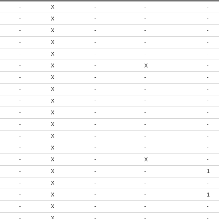
-
X
-
-
-
-
X
-
-
-
-
X
-
-
-
-
X
-
-
-
-
X
-
-
-
-
X
-
X
-
-
X
-
-
-
-
X
-
-
-
-
X
-
-
-
-
X
-
-
-
-
X
-
-
-
-
X
-
-
-
-
X
-
-
-
-
X
-
X
-
-
X
-
-
1
-
X
-
-
-
-
X
-
-
1
-
X
-
-
-
-
X
-
-
-