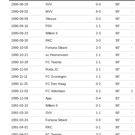
1990-08-29
SVV
0-0
90'
-
1990-09-02
MVV
6-0
90'
-
1990-09-09
Vitesse
0-0
90'
-
1990-09-16
PSV
1-1
90'
-
1990-09-23
Willem II
2-3
90'
-
1990-09-30
RKC
3-0
39'
-
1990-10-05
Fortuna Sittard
2-3
90'
-
1990-10-21
sc Heerenveen
1-1
90'
-
1990-10-28
FC Twente
1-1
90'
-
1990-11-04
Roda JC
2-1
90'
-
1990-11-11
FC Groningen
1-1
90'
-
1990-11-25
FC Den Haag
0-2
90'
-
1990-12-02
FC Volendam
2-2
90'
1
1990-12-09
Ajax
0-4
82'
-
1991-03-10
Willem II
0-1
90'
-
1991-03-20
SVV
1-1
90'
-
1991-03-24
Fortuna Sittard
0-0
90'
-
1991-04-01
RKC
0-1
90'
-
1991-04-07
FC Twente
2-2
90'
-