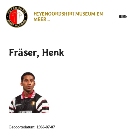
Ga
direct
FEYENOORDSHIRTMUSEUM EN
HOME
naar
MEER...
de
hoofdinhoud
Fräser, Henk
Geboortedatum:
1966-07-07