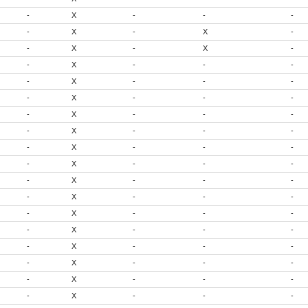
-
X
-
-
-
-
X
-
X
-
-
X
-
X
-
-
X
-
-
-
-
X
-
-
-
-
X
-
-
-
-
X
-
-
-
-
X
-
-
-
-
X
-
-
-
-
X
-
-
-
-
X
-
-
-
-
X
-
-
-
-
X
-
-
-
-
X
-
-
-
-
X
-
-
-
-
X
-
-
-
-
X
-
-
-
-
X
-
-
-