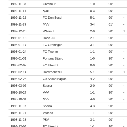
1992-11-08
Cambuur
1-0
90'
-
1992-11-14
Ajax
0-3
90'
-
1992-11-22
FC Den Bosch
5-1
90'
-
1992-11-29
MVV
3-4
61'
-
1992-12-20
Willem II
2-0
90'
1
1993-01-13
Roda JC
2-1
90'
-
1993-01-17
FC Groningen
3-1
90'
-
1993-01-24
FC Twente
1-1
90'
-
1993-01-31
Fortuna Sittard
1-0
90'
-
1993-02-07
FC Utrecht
0-0
90'
-
1993-02-14
Dordrecht '90
5-1
90'
1
1993-02-28
Go Ahead Eagles
4-2
90'
-
1993-03-07
Sparta
2-0
90'
-
1993-10-27
VVV
1-1
90'
-
1993-10-31
MVV
4-0
90'
-
1993-11-07
Sparta
4-3
90'
-
1993-11-21
Vitesse
1-1
90'
-
1993-11-28
PSV
3-1
90'
-
1993-12-05
FC Utrecht
1-1
90'
-