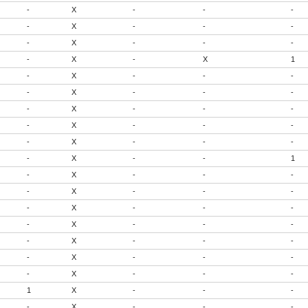
-
X
-
-
-
-
X
-
-
-
-
X
-
-
-
-
X
-
X
1
-
X
-
-
-
-
X
-
-
-
-
X
-
-
-
-
X
-
-
-
-
X
-
-
-
-
X
-
-
1
-
X
-
-
-
-
X
-
-
-
-
X
-
-
-
-
X
-
-
-
-
X
-
-
-
-
X
-
-
-
-
X
-
-
-
1
X
-
-
-
-
X
-
-
-