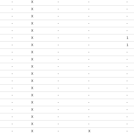
-
X
-
-
-
-
X
-
-
-
-
X
-
-
-
-
X
-
-
-
-
X
-
-
-
-
X
-
-
1
-
X
-
-
1
-
X
-
-
-
-
X
-
-
-
-
X
-
-
-
-
X
-
-
-
-
X
-
-
-
-
X
-
-
-
-
X
-
-
-
-
X
-
-
-
-
X
-
-
-
-
X
-
-
-
-
X
-
-
-
-
X
-
X
-