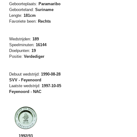
Geboorteplaats:
Paramaribo
Geboorteland:
Suriname
Lengte:
181cm
Favoriete been:
Rechts
Wedstrijden:
189
Speelminuten:
16144
Doelpunten:
19
Positie:
Verdediger
Debuut wedstrijd:
1990-08-28
SVV - Feyenoord
Laatste wedstrijd:
1997-10-05
Feyenoord - NAC
1992/93