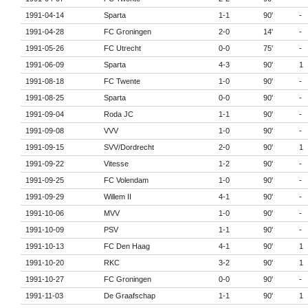
1991-04-14
Sparta
1-1
90'
-
1991-04-28
FC Groningen
2-0
14'
-
1991-05-26
FC Utrecht
0-0
75'
-
1991-06-09
Sparta
4-3
90'
1
1991-08-18
FC Twente
1-0
90'
-
1991-08-25
Sparta
0-0
90'
-
1991-09-04
Roda JC
1-1
90'
-
1991-09-08
VVV
1-0
90'
-
1991-09-15
SVV/Dordrecht
2-0
90'
1
1991-09-22
Vitesse
1-2
90'
-
1991-09-25
FC Volendam
1-0
90'
-
1991-09-29
Willem II
4-1
90'
-
1991-10-06
MVV
1-0
90'
-
1991-10-09
PSV
1-1
90'
-
1991-10-13
FC Den Haag
4-1
90'
1
1991-10-20
RKC
3-2
90'
1
1991-10-27
FC Groningen
0-0
90'
-
1991-11-03
De Graafschap
1-1
90'
1