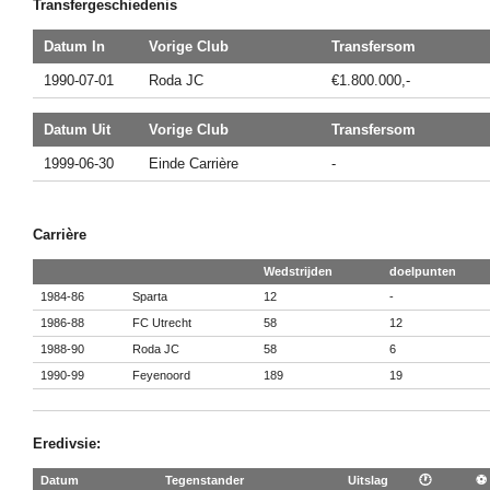
Transfergeschiedenis
Datum In
Vorige Club
Transfersom
1990-07-01
Roda JC
€1.800.000,-
Datum Uit
Vorige Club
Transfersom
1999-06-30
Einde Carrière
-
Carrière
Wedstrijden
doelpunten
1984-86
Sparta
12
-
1986-88
FC Utrecht
58
12
1988-90
Roda JC
58
6
1990-99
Feyenoord
189
19
Eredivsie:
Datum
Tegenstander
Uitslag
🕐
⚽