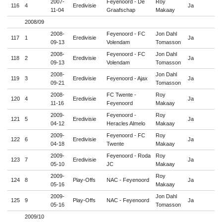
2007-
Feyenoord - De
Roy
116
4
Eredivisie
Ja

11-04
Graafschap
Makaay
2008/09
2008-
Feyenoord - FC
Jon Dahl
117
1
Eredivisie
Ja

09-13
Volendam
Tomasson
2008-
Feyenoord - FC
Jon Dahl
118
2
Eredivisie
Ja

09-13
Volendam
Tomasson
2008-
Jon Dahl
119
3
Eredivisie
Feyenoord - Ajax
Ja

09-21
Tomasson
2008-
FC Twente -
Roy
120
4
Eredivisie
Ja

11-16
Feyenoord
Makaay
2009-
Feyenoord -
Roy
121
5
Eredivisie
Ja

04-12
Heracles Almelo
Makaay
2009-
Feyenoord - FC
Roy
122
6
Eredivisie
Ja

04-18
Twente
Makaay
2009-
Feyenoord - Roda
Roy
123
7
Eredivisie
Ja

05-10
JC
Makaay
2009-
Roy
124
8
Play-Offs
NAC - Feyenoord
Ja

05-16
Makaay
2009-
Jon Dahl
125
9
Play-Offs
NAC - Feyenoord
Ja

05-16
Tomasson
2009/10