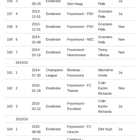
156
3
Eredivisie
Ja

09-29
Den Haag
Pelle
2013-
Graziano
157
4
Eredivisie
Feyenoord - PSV
Ja

12-01
Pelle
2013-
Graziano
158
5
Eredivisie
Feyenoord - PSV
Nee

12-01
Pelle
2014-
Graziano
159
6
Eredivisie
Feyenoord - NEC
Nee

02-08
Pelle
2014-
Feyenoord -
Tonny
160
7
Eredivisie
Nee

03-16
Heerenveen
Vilhena
2014/15
2014-
Champions
Besiktas -
Mitchell te
161
1
Ja

07-30
League
Feyenoord
Vrede
Colin
2015-
Feyenoord - FC
162
2
Eredivisie
Kazim
Nee

01-18
Twente
Richards
Colin
2015-
Feyenoord -
163
3
Eredivisie
Kazim
Ja

02-22
Excelsior
Richards
2015/16
2015-
Feyenoord - FC
164
1
Eredivisie
Dirk Kuyt
Ja

08-08
Utrecht
2015-
Cambuur -