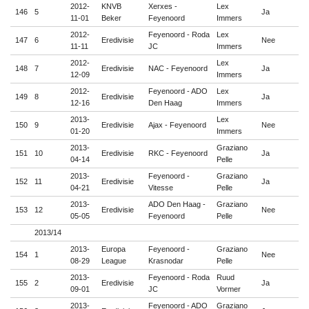
2012-
KNVB
Xerxes -
Lex
146
5
Ja

11-01
Beker
Feyenoord
Immers
2012-
Feyenoord - Roda
Lex
147
6
Eredivisie
Nee

11-11
JC
Immers
2012-
Lex
148
7
Eredivisie
NAC - Feyenoord
Ja

12-09
Immers
2012-
Feyenoord - ADO
Lex
149
8
Eredivisie
Ja

12-16
Den Haag
Immers
2013-
Lex
150
9
Eredivisie
Ajax - Feyenoord
Nee

01-20
Immers
2013-
Graziano
151
10
Eredivisie
RKC - Feyenoord
Ja

04-14
Pelle
2013-
Feyenoord -
Graziano
152
11
Eredivisie
Ja

04-21
Vitesse
Pelle
2013-
ADO Den Haag -
Graziano
153
12
Eredivisie
Nee

05-05
Feyenoord
Pelle
2013/14
2013-
Europa
Feyenoord -
Graziano
154
1
Nee

08-29
League
Krasnodar
Pelle
2013-
Feyenoord - Roda
Ruud
155
2
Eredivisie
Ja

09-01
JC
Vormer
2013-
Feyenoord - ADO
Graziano