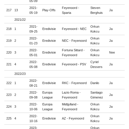
05-09
2021-
Feyenoord -
Steven
217
13
Play-Offs
Ja

05-19
Sparta
Berghuis
2021/22
2021-
Orkun
218
1
Eredivisie
Feyenoord - NEC
Ja

09-25
Kokcu
2022-
Orkun
219
2
Eredivisie
NEC - Feyenoord
Ja

01-23
Kokcu
2022-
Fortuna Sittard -
Orkun
220
3
Eredivisie
Nee

05-01
Feyenoord
Kokcu
2022-
Cyriel
221
4
Eredivisie
Feyenoord - PSV
Ja

05-08
Dessers
2022/23
2022-
222
1
Eredivisie
RKC - Feyenoord
Danilo
Ja

08-21
2022-
Europa
Lazio Roma -
Santiago
223
2
Ja

09-08
League
Feyenoord
Gimenez
2022-
Europa
Midtjylland -
Orkun
224
3
Ja

10-06
League
Feyenoord
Kokcu
2022-
Orkun
225
4
Eredivisie
AZ - Feyenoord
Ja

10-16
Kokcu
2023-
Orkun