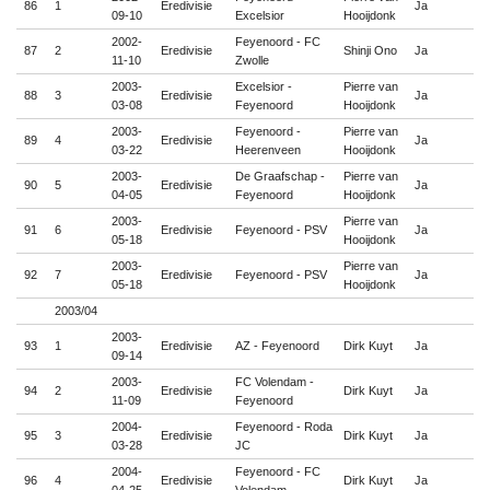
86
1
Eredivisie
Ja

09-10
Excelsior
Hooijdonk
2002-
Feyenoord - FC
87
2
Eredivisie
Shinji Ono
Ja

11-10
Zwolle
2003-
Excelsior -
Pierre van
88
3
Eredivisie
Ja

03-08
Feyenoord
Hooijdonk
2003-
Feyenoord -
Pierre van
89
4
Eredivisie
Ja

03-22
Heerenveen
Hooijdonk
2003-
De Graafschap -
Pierre van
90
5
Eredivisie
Ja

04-05
Feyenoord
Hooijdonk
2003-
Pierre van
91
6
Eredivisie
Feyenoord - PSV
Ja

05-18
Hooijdonk
2003-
Pierre van
92
7
Eredivisie
Feyenoord - PSV
Ja

05-18
Hooijdonk
2003/04
2003-
93
1
Eredivisie
AZ - Feyenoord
Dirk Kuyt
Ja

09-14
2003-
FC Volendam -
94
2
Eredivisie
Dirk Kuyt
Ja

11-09
Feyenoord
2004-
Feyenoord - Roda
95
3
Eredivisie
Dirk Kuyt
Ja

03-28
JC
2004-
Feyenoord - FC
96
4
Eredivisie
Dirk Kuyt
Ja
