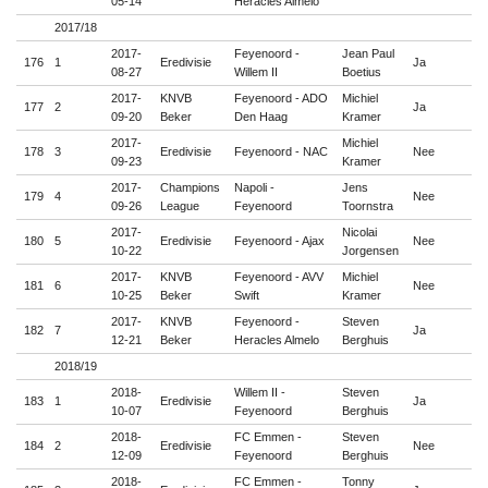
05-14
Heracles Almelo
2017/18
2017-
Feyenoord -
Jean Paul
176
1
Eredivisie
Ja

08-27
Willem II
Boetius
2017-
KNVB
Feyenoord - ADO
Michiel
177
2
Ja

09-20
Beker
Den Haag
Kramer
2017-
Michiel
178
3
Eredivisie
Feyenoord - NAC
Nee

09-23
Kramer
2017-
Champions
Napoli -
Jens
179
4
Nee

09-26
League
Feyenoord
Toornstra
2017-
Nicolai
180
5
Eredivisie
Feyenoord - Ajax
Nee

10-22
Jorgensen
2017-
KNVB
Feyenoord - AVV
Michiel
181
6
Nee

10-25
Beker
Swift
Kramer
2017-
KNVB
Feyenoord -
Steven
182
7
Ja

12-21
Beker
Heracles Almelo
Berghuis
2018/19
2018-
Willem II -
Steven
183
1
Eredivisie
Ja

10-07
Feyenoord
Berghuis
2018-
FC Emmen -
Steven
184
2
Eredivisie
Nee

12-09
Feyenoord
Berghuis
2018-
FC Emmen -
Tonny