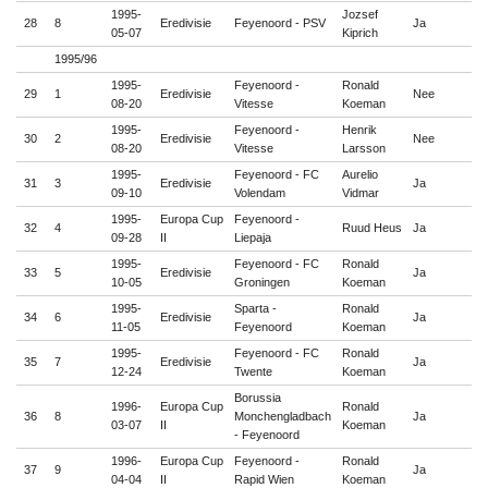
1995-
Jozsef
28
8
Eredivisie
Feyenoord - PSV
Ja

05-07
Kiprich
1995/96
1995-
Feyenoord -
Ronald
29
1
Eredivisie
Nee

08-20
Vitesse
Koeman
1995-
Feyenoord -
Henrik
30
2
Eredivisie
Nee

08-20
Vitesse
Larsson
1995-
Feyenoord - FC
Aurelio
31
3
Eredivisie
Ja

09-10
Volendam
Vidmar
1995-
Europa Cup
Feyenoord -
32
4
Ruud Heus
Ja

09-28
II
Liepaja
1995-
Feyenoord - FC
Ronald
33
5
Eredivisie
Ja

10-05
Groningen
Koeman
1995-
Sparta -
Ronald
34
6
Eredivisie
Ja

11-05
Feyenoord
Koeman
1995-
Feyenoord - FC
Ronald
35
7
Eredivisie
Ja

12-24
Twente
Koeman
Borussia
1996-
Europa Cup
Ronald
36
8
Monchengladbach
Ja

03-07
II
Koeman
- Feyenoord
1996-
Europa Cup
Feyenoord -
Ronald
37
9
Ja

04-04
II
Rapid Wien
Koeman