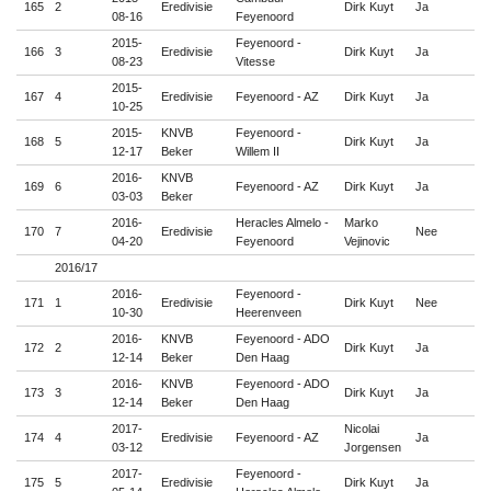
165
2
Eredivisie
Dirk Kuyt
Ja

08-16
Feyenoord
2015-
Feyenoord -
166
3
Eredivisie
Dirk Kuyt
Ja

08-23
Vitesse
2015-
167
4
Eredivisie
Feyenoord - AZ
Dirk Kuyt
Ja

10-25
2015-
KNVB
Feyenoord -
168
5
Dirk Kuyt
Ja

12-17
Beker
Willem II
2016-
KNVB
169
6
Feyenoord - AZ
Dirk Kuyt
Ja

03-03
Beker
2016-
Heracles Almelo -
Marko
170
7
Eredivisie
Nee

04-20
Feyenoord
Vejinovic
2016/17
2016-
Feyenoord -
171
1
Eredivisie
Dirk Kuyt
Nee

10-30
Heerenveen
2016-
KNVB
Feyenoord - ADO
172
2
Dirk Kuyt
Ja

12-14
Beker
Den Haag
2016-
KNVB
Feyenoord - ADO
173
3
Dirk Kuyt
Ja

12-14
Beker
Den Haag
2017-
Nicolai
174
4
Eredivisie
Feyenoord - AZ
Ja

03-12
Jorgensen
2017-
Feyenoord -
175
5
Eredivisie
Dirk Kuyt
Ja
