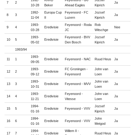
1992-
KNVB
Feyenoord - Go
Jozsef
7
2
Ja

10-28
Beker
Ahead Eagles
Kiprich
1992-
Europa Cup
Feyenoord - FC
Jozsef
8
3
Ja

11-04
II
Luzern
Kiprich
1993-
Feyenoord - Roda
Rob
9
4
Eredivisie
Nee

03-28
JC
Witschge
1993-
Feyenoord - BVV
Jozsef
10
5
Eredivisie
Ja

05-02
Den Bosch
Kiprich
1993/94
1993-
11
1
Eredivisie
Feyenoord - NAC
Ruud Heus
Ja

09-05
1993-
FC Groningen -
John van
12
2
Eredivisie
Ja

09-12
Feyenoord
Loen
1993-
John van
13
3
Eredivisie
Feyenoord - MVV
Ja

10-31
Loen
1993-
Feyenoord -
John van
14
4
Eredivisie
Ja

11-21
Vitesse
Loen
1994-
Jozsef
15
5
Eredivisie
Feyenoord - VVV
Ja

01-16
Kiprich
1994-
John
16
6
Eredivisie
Feyenoord - VVV
Ja

01-16
Metgod
1994-
Willem II -
17
7
Eredivisie
Ruud Heus
Ja
