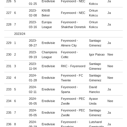
226
5
Eredivisie
Feyenoord - NEC
Ja

01-25
Kokcu
2023-
KNVB
Orkun
227
6
Feyenoord - NEC
Ja

02-08
Beker
Kokcu
2023-
Europa
Feyenoord -
Orkun
228
7
Ja

03-16
League
Shakthar Donetsk
Kokcu
2023/24
2023-
Feyenoord -
Santiago
229
1
Eredivisie
Ja

08-27
Almere City
Gimenez
2023-
Champions
Feyenoord -
230
2
Igor Paixao
Nee

09-19
League
Celtic
2023-
Santiago
231
3
Eredivisie
RKC - Feyenoord
Nee

11-04
Gimenez
2024-
Feyenoord - FC
Santiago
232
4
Eredivisie
Nee

01-28
Twente
Gimenez
2024-
Feyenoord -
David
233
5
Eredivisie
Ja

02-11
Sparta
Hancko
2024-
Feyenoord - PEC
Ayase
234
6
Eredivisie
Nee

05-05
Zwolle
Ueda
2024-
Feyenoord - PEC
Santiago
235
7
Eredivisie
Ja

05-05
Zwolle
Gimenez
2024-
Feyenoord -
Lutsharel
236
8
Eredivisie
Ja

05-19
Excelsior
Geertruida