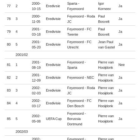
2000-
Sparta -
Igor
77
2
Eredivsie
Ja

10-15
Feyenoord
Korneev
2000-
Feyenoord - Roda
Paul
78
3
Eredivisie
Ja

11-05
JC
Bosvelt
2001-
Feyenoord - FC
Paul
79
4
Eredivisie
Ja

03-18
Twente
Bosvelt
2001-
Feyenoord - FC
Jean Paul
80
5
Eredivisie
Ja

05-20
Utrecht
van Gastel
2001/02
2001-
Feyenoord -
Pierre van
81
1
Eredivisie
Nee

08-19
Sparta
Hooijdonk
2001-
Pierre van
82
2
Eredivisie
Feyenoord - NEC
Ja

12-09
Hooijdonk
2002-
Feyenoord - Roda
Pierre van
83
3
Eredivisie
Ja

02-03
JC
Hooijdonk
2002-
Feyenoord - FC
Pierre van
84
4
Eredivisie
Ja

03-17
Den Bosch
Hooijdonk
Feyenoord -
2002-
Pierre van
85
5
UEFA Cup
Borussia
Ja

05-08
Hooijdonk
Dortmund
2002/03
2002-
Feyenoord -
Pierre van