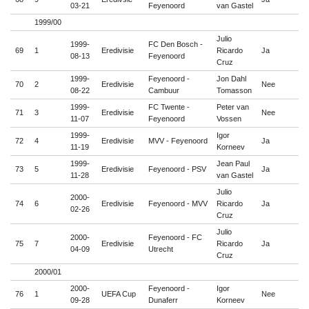
03-21
Feyenoord
van Gastel
1999/00
Julio
1999-
FC Den Bosch -
69
1
Eredivisie
Ricardo
Ja

08-13
Feyenoord
Cruz
1999-
Feyenoord -
Jon Dahl
70
2
Eredivisie
Nee

08-22
Cambuur
Tomasson
1999-
FC Twente -
Peter van
71
3
Eredivisie
Nee

11-07
Feyenoord
Vossen
1999-
Igor
72
4
Eredivisie
MVV - Feyenoord
Ja

11-19
Korneev
1999-
Jean Paul
73
5
Eredivisie
Feyenoord - PSV
Ja

11-28
van Gastel
Julio
2000-
74
6
Eredivisie
Feyenoord - MVV
Ricardo
Ja

02-26
Cruz
Julio
2000-
Feyenoord - FC
75
7
Eredivisie
Ricardo
Ja

04-09
Utrecht
Cruz
2000/01
2000-
Feyenoord -
Igor
76
1
UEFA Cup
Nee

09-28
Dunaferr
Korneev