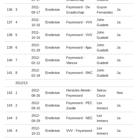
2011-
Feyenoord - De
Guyon
136
3
Eredivisie
Ja

09-17
Graafschap
Fernandez
2011-
John
137
4
Eredivisie
Feyenoord - VVV
Ja

10-16
Guidetti
2011-
John
138
5
Eredivisie
Feyenoord - VVV
Ja

10-16
Guidetti
2012-
John
139
6
Eredivisie
Feyenoord - Ajax
Ja

01-29
Guidetti
2012-
Feyenoord -
John
140
7
Eredivisie
Ja

02-12
Vitesse
Guidetti
2012-
John
141
8
Eredivisie
Feyenoord - RKC
Ja

02-18
Guidetti
2012/13
2012-
Heracles Almelo -
Sekou
142
1
Eredivisie
Nee

08-26
Feyenoord
Cisse
2012-
Feyenoord - PEC
Lex
143
2
Eredivisie
Ja

09-15
Zwolle
Immers
2012-
Lex
144
3
Eredivisie
Feyenoord - NEC
Ja

09-29
Immers
2012-
Lex
145
4
Eredivisie
VVV - Feyenoord
Ja

10-21
Immers