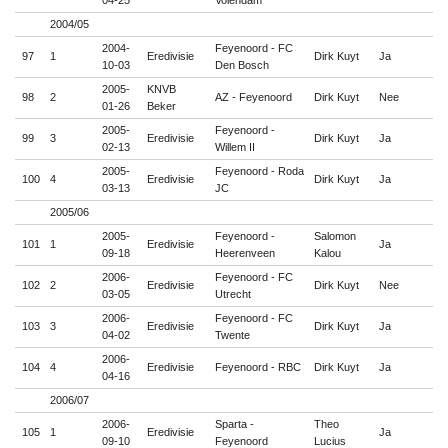
04-25
Volendam
2004/05
2004-
Feyenoord - FC
97
1
Eredivisie
Dirk Kuyt
Ja

10-03
Den Bosch
2005-
KNVB
98
2
AZ - Feyenoord
Dirk Kuyt
Nee

01-26
Beker
2005-
Feyenoord -
99
3
Eredivisie
Dirk Kuyt
Ja

02-13
Willem II
2005-
Feyenoord - Roda
100
4
Eredivisie
Dirk Kuyt
Ja

03-13
JC
2005/06
2005-
Feyenoord -
Salomon
101
1
Eredivisie
Ja

09-18
Heerenveen
Kalou
2006-
Feyenoord - FC
102
2
Eredivisie
Dirk Kuyt
Nee

03-05
Utrecht
2006-
Feyenoord - FC
103
3
Eredivisie
Dirk Kuyt
Ja

04-02
Twente
2006-
104
4
Eredivisie
Feyenoord - RBC
Dirk Kuyt
Ja

04-16
2006/07
2006-
Sparta -
Theo
105
1
Eredivisie
Ja

09-10
Feyenoord
Lucius