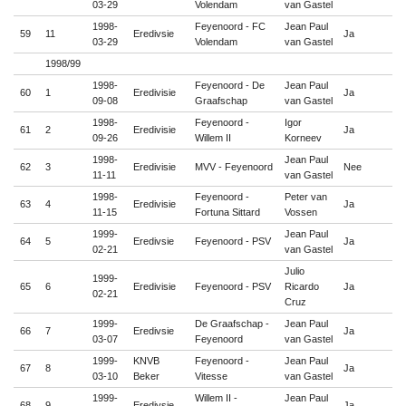
03-29
Volendam
van Gastel
1998-
Feyenoord - FC
Jean Paul
59
11
Eredivsie
Ja

03-29
Volendam
van Gastel
1998/99
1998-
Feyenoord - De
Jean Paul
60
1
Eredivisie
Ja

09-08
Graafschap
van Gastel
1998-
Feyenoord -
Igor
61
2
Eredivisie
Ja

09-26
Willem II
Korneev
1998-
Jean Paul
62
3
Eredivisie
MVV - Feyenoord
Nee

11-11
van Gastel
1998-
Feyenoord -
Peter van
63
4
Eredivisie
Ja

11-15
Fortuna Sittard
Vossen
1999-
Jean Paul
64
5
Eredivsie
Feyenoord - PSV
Ja

02-21
van Gastel
Julio
1999-
65
6
Eredivisie
Feyenoord - PSV
Ricardo
Ja

02-21
Cruz
1999-
De Graafschap -
Jean Paul
66
7
Eredivsie
Ja

03-07
Feyenoord
van Gastel
1999-
KNVB
Feyenoord -
Jean Paul
67
8
Ja

03-10
Beker
Vitesse
van Gastel
1999-
Willem II -
Jean Paul
68
9
Eredivsie
Ja
