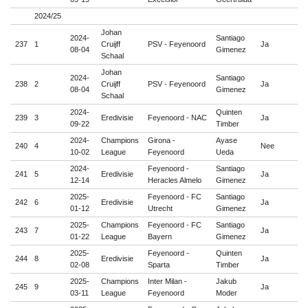
2024/25
Johan
2024-
Santiago
237
1
Cruijff
PSV - Feyenoord
Ja

08-04
Gimenez
Schaal
Johan
2024-
Santiago
238
2
Cruijff
PSV - Feyenoord
Ja

08-04
Gimenez
Schaal
2024-
Quinten
239
3
Eredivisie
Feyenoord - NAC
Ja

09-22
Timber
2024-
Champions
Girona -
Ayase
240
4
Nee

10-02
League
Feyenoord
Ueda
2024-
Feyenoord -
Santiago
241
5
Eredivisie
Ja

12-14
Heracles Almelo
Gimenez
2025-
Feyenoord - FC
Santiago
242
6
Eredivisie
Ja

01-12
Utrecht
Gimenez
2025-
Champions
Feyenoord - FC
Santiago
243
7
Ja

01-22
League
Bayern
Gimenez
2025-
Feyenoord -
Quinten
244
8
Eredivisie
Ja

02-08
Sparta
Timber
2025-
Champions
Inter Milan -
Jakub
245
9
Ja

03-11
League
Feyenoord
Moder