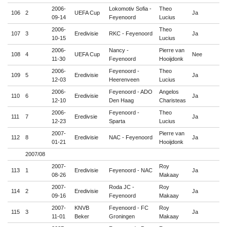
2006-
Lokomotiv Sofia -
Theo
106
2
UEFA Cup
Ja

09-14
Feyenoord
Lucius
2006-
Theo
107
3
Eredivisie
RKC - Feyenoord
Ja

10-15
Lucius
2006-
Nancy -
Pierre van
108
4
UEFA Cup
Nee

11-30
Feyenoord
Hooijdonk
2006-
Feyenoord -
Theo
109
5
Eredivisie
Ja

12-03
Heerenveen
Lucius
2006-
Feyenoord - ADO
Angelos
110
6
Eredivisie
Ja

12-10
Den Haag
Charisteas
2006-
Feyenoord -
Theo
111
7
Eredivsie
Ja

12-23
Sparta
Lucius
2007-
Pierre van
112
8
Eredivisie
NAC - Feyenoord
Ja

01-21
Hooijdonk
2007/08
2007-
Roy
113
1
Eredivisie
Feyenoord - NAC
Ja

08-26
Makaay
2007-
Roda JC -
Roy
114
2
Eredivisie
Ja

09-16
Feyenoord
Makaay
2007-
KNVB
Feyenoord - FC
Roy
115
3
Ja

11-01
Beker
Groningen
Makaay