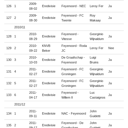
2009-
126
1
Eredivisie
Feyenoord - NEC
Leroy Fer
Ja

08-02
2009-
Feyenoord - FC
Roy
127
2
Eredivisie
Ja

08-30
Twente
Makaay
2010/11
2010-
Feyenoord -
Georginio
128
1
Eredivisie
Ja

08-29
Vitesse
Wijnaldum
2010-
KNVB
Feyenoord - Roda
129
2
Leroy Fer
Nee

09-22
Beker
JC
2010-
De Graafschap -
Luigi
130
3
Eredivisie
Ja

10-03
Feyenoord
Bruins
2011-
Feyenoord - FC
Georginio
131
4
Eredivisie
Ja

02-27
Groningen
Wijnaldum
2011-
Feyenoord - FC
Georginio
132
5
Eredivisie
Ja

02-27
Groningen
Wijnaldum
2011-
Feyenoord -
Luc
133
6
Eredivisie
Ja

04-17
Willem II
Castaignos
2011/12
2011-
John
134
1
Eredivisie
NAC - Feyenoord
Ja

09-11
Guidetti
2011-
Feyenoord - De
John
135
2
Eredivisie
Ja

09-17
Graafschap
Guidetti