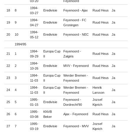
03-20
Feyenoord
1994-
18
8
Eredivisie
Feyenoord - Ajax
Ruud Heus
Ja

03-27
1994-
Feyenoord - FC
19
9
Eredivisie
Ruud Heus
Ja

04-27
Groningen
1994-
20
10
Eredivisie
Feyenoord - NEC
Ruud Heus
Ja

05-12
1994/95
1994-
Europa Cup
Feyenoord -
21
1
Ruud Heus
Ja

09-29
II
Zalgiris
1994-
22
2
Eredivisie
MVV - Feyenoord
Ruud Heus
Ja

10-26
1994-
Europa Cup
Werder Bremen -
23
3
Ruud Heus
Ja

11-03
II
Feyenoord
1994-
Europa Cup
Werder Bremen -
Henrik
24
4
Ja

11-03
II
Feyenoord
Larsson
1995-
Feyenoord -
Jozsef
25
5
Eredivisie
Ja

01-15
Dordrecht'90
Kiprich
1995-
KNVB
26
6
Ajax - Feyenoord
Ruud Heus
Ja

03-08
Beker
1995-
Jozsef
27
7
Eredivisie
Feyenoord - MVV
Ja

03-19
Kiprich