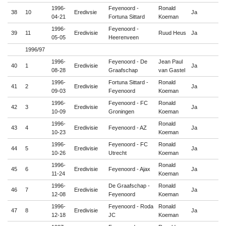
1996-
Feyenoord -
Ronald
38
10
Eredivsie
Ja

04-21
Fortuna Sittard
Koeman
1996-
Feyenoord -
39
11
Eredivisie
Ruud Heus
Ja

05-05
Heerenveen
1996/97
1996-
Feyenoord - De
Jean Paul
40
1
Eredivisie
Ja

08-28
Graafschap
van Gastel
1996-
Fortuna Sittard -
Ronald
41
2
Eredivisie
Ja

09-03
Feyenoord
Koeman
1996-
Feyenoord - FC
Ronald
42
3
Eredivisie
Ja

10-09
Groningen
Koeman
1996-
Ronald
43
4
Eredivisie
Feyenoord - AZ
Ja

10-23
Koeman
1996-
Feyenoord - FC
Ronald
44
5
Eredivisie
Ja

10-26
Utrecht
Koeman
1996-
Ronald
45
6
Eredivisie
Feyenoord - Ajax
Ja

11-24
Koeman
1996-
De Graafschap -
Ronald
46
7
Eredivisie
Ja

12-08
Feyenoord
Koeman
1996-
Feyenoord - Roda
Ronald
47
8
Eredivisie
Ja

12-18
JC
Koeman