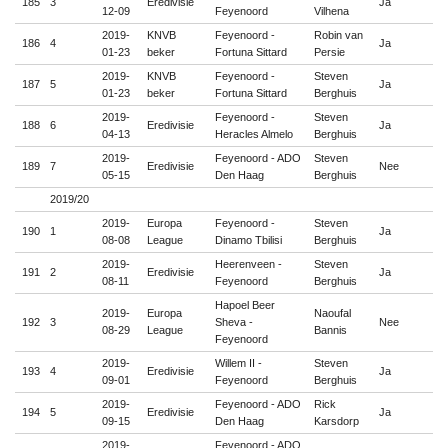
185
3
Eredivisie
Ja

12-09
Feyenoord
Vilhena
2019-
KNVB
Feyenoord -
Robin van
186
4
Ja

01-23
beker
Fortuna Sittard
Persie
2019-
KNVB
Feyenoord -
Steven
187
5
Ja

01-23
beker
Fortuna Sittard
Berghuis
2019-
Feyenoord -
Steven
188
6
Eredivisie
Ja

04-13
Heracles Almelo
Berghuis
2019-
Feyenoord - ADO
Steven
189
7
Eredivisie
Nee

05-15
Den Haag
Berghuis
2019/20
2019-
Europa
Feyenoord -
Steven
190
1
Ja

08-08
League
Dinamo Tbilisi
Berghuis
2019-
Heerenveen -
Steven
191
2
Eredivisie
Ja

08-11
Feyenoord
Berghuis
Hapoel Beer
2019-
Europa
Naoufal
192
3
Sheva -
Nee

08-29
League
Bannis
Feyenoord
2019-
Willem II -
Steven
193
4
Eredivisie
Ja

09-01
Feyenoord
Berghuis
2019-
Feyenoord - ADO
Rick
194
5
Eredivisie
Ja

09-15
Den Haag
Karsdorp
2019-
Feyenoord - ADO