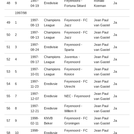
1997-
Feyenoord -
Ronald
48
9
Eredivisie
Ja

04-19
Fortuna Sittard
Koeman
1997/98
1997-
Champions
Feyenoord - FC
Jean Paul
49
1
Ja

08-13
League
Jazz
van Gastel
1997-
Champions
Feyenoord - FC
Jean Paul
50
2
Ja

08-13
League
Jazz
van Gastel
1997-
Feyenoord -
Jean Paul
51
3
Eredivisie
Ja

08-24
Sparta
van Gastel
1997-
Champions
Juventus -
Jean Paul
52
4
Ja

09-17
League
Feyenoord
van Gastel
1997-
Champions
Feyenoord -
Jean Paul
53
5
Ja

10-01
League
Kosice
van Gastel
1997-
Feyenoord - FC
Jean Paul
54
6
Eredivsie
Ja

11-23
Utrecht
van Gastel
1997-
Jean Paul
55
7
Eredivsie
NEC - Feyenoord
Ja

12-07
van Gastel
1997-
Feyenoord -
Jean Paul
56
8
Eredivsie
Ja

12-21
Willem II
van Gastel
1998-
KNVB
Feyenoord - FC
Jean Paul
57
9
Ja

02-11
Beker
Groningen
van Gastel
1998-
Feyenoord - FC
Jean Paul
58
10
Eredivsie
Ja
