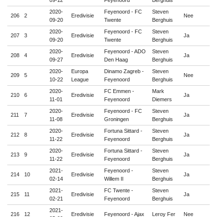
09-12
Feyenoord
Berghuis
2020-
Feyenoord - FC
Steven
206
2
Eredivisie
Nee

09-20
Twente
Berghuis
2020-
Feyenoord - FC
Steven
207
3
Eredivisie
Ja

09-20
Twente
Berghuis
2020-
Feyenoord - ADO
Steven
208
4
Eredivisie
Ja

09-27
Den Haag
Berghuis
2020-
Europa
Dinamo Zagreb -
Steven
209
5
Nee

10-22
League
Feyenoord
Berghuis
2020-
FC Emmen -
Mark
210
6
Eredivisie
Ja

11-01
Feyenoord
Diemers
2020-
Feyenoord - FC
Steven
211
7
Eredivisie
Ja

11-08
Groningen
Berghuis
2020-
Fortuna Sittard -
Steven
212
8
Eredivisie
Ja

11-22
Feyenoord
Berghuis
2020-
Fortuna Sittard -
Steven
213
9
Eredivisie
Ja

11-22
Feyenoord
Berghuis
2021-
Feyenoord -
Steven
214
10
Eredivisie
Ja

02-14
Willem II
Berghuis
2021-
FC Twente -
Steven
215
11
Eredivisie
Ja

02-21
Feyenoord
Berghuis
2021-
216
12
Eredivisie
Feyenoord - Ajax
Leroy Fer
Nee
