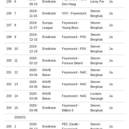
195
6
Eredivisie
Leroy Fer
Ja

09-15
Den Haag
2019-
Steven
196
7
Eredivisie
VVV - Feyenoord
Ja

11-03
Berghuis
2019-
Europa
Feyenoord -
Steven
197
8
Ja

11-07
League
Young Boys
Berghuis
2019-
Steven
198
9
Eredivisie
Feyenoord - PSV
Ja

12-15
Berghuis
2019-
Steven
199
10
Eredivisie
Feyenoord - PSV
Ja

12-15
Berghuis
2020-
Feyenoord -
Steven
200
11
Eredivisie
Ja

02-22
Fortuna Sittard
Berghuis
2020-
KNVB
Steven
201
12
Feyenoord - NAC
Ja

03-05
Beker
Berghuis
2020-
KNVB
Steven
202
13
Feyenoord - NAC
Ja

03-05
Beker
Berghuis
2020-
KNVB
Luciano
203
14
Feyenoord - NAC
Ja

03-05
Beker
Narsingh
2020-
Feyenoord -
Steven
204
15
Eredivisie
Ja

03-08
Willem II
Berghuis
2020/21
2020-
PEC Zwolle -
Steven
205
1
Eredivisie
Ja
