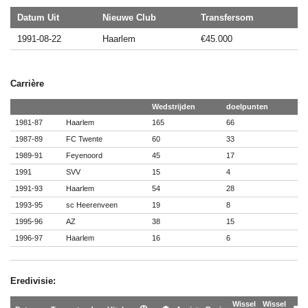
Datum Uit
Nieuwe Club
Transfersom
1991-08-22
Haarlem
€45.000
Carrière
Wedstrijden
doelpunten
1981-87
Haarlem
165
66
1987-89
FC Twente
60
33
1989-91
Feyenoord
45
17
1991
SVV
15
4
1991-93
Haarlem
54
28
1993-95
sc Heerenveen
19
8
1995-96
AZ
38
15
1996-97
Haarlem
16
6
Eredivisie:
Wissel
Wissel