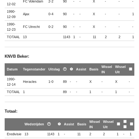
FC Volendam
2-2
90
-
-
X
-
-
-
12-02
1990-
Ajax
0-4
90
-
-
X
-
-
1
12-09
1990-
FC Utrecht
0-2
90
-
-
X
-
-
-
12-23
TOTAAL
13
1143
1
-
11
2
2
1
KNVB Beker:
Wissel
Wissel
🟨
Datum
Tegenstander
Uitslag
🕐
⚽
Assist
Basis
🟨
IN
Uit
🟥
1990-
Heracles
1-0
89
-
-
X
-
X
-
-
12-14
TOTAAL
1
89
-
-
1
-
1
-
-
Totaal:
Wissel
Wissel
🟨
Wedstrijden
🕐
⚽
Assist
Basis
🟨
🟥
IN
Uit
🟥
Eredivisie
13
1143
1
-
11
2
2
1
-
1