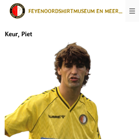
Ga
FEYENOORDSHIRTMUSEUM EN MEER...
direct
naar
de
hoofdinhoud
Keur, Piet