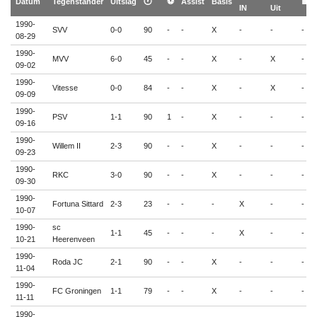
Datum
Tegenstander
Uitslag
🕐
⚽
Assist
Basis
🟨
IN
Uit
1990-
SVV
0-0
90
-
-
X
-
-
-
08-29
1990-
MVV
6-0
45
-
-
X
-
X
-
09-02
1990-
Vitesse
0-0
84
-
-
X
-
X
-
09-09
1990-
PSV
1-1
90
1
-
X
-
-
-
09-16
1990-
Willem II
2-3
90
-
-
X
-
-
-
09-23
1990-
RKC
3-0
90
-
-
X
-
-
-
09-30
1990-
Fortuna Sittard
2-3
23
-
-
-
X
-
-
10-07
1990-
sc
1-1
45
-
-
-
X
-
-
10-21
Heerenveen
1990-
Roda JC
2-1
90
-
-
X
-
-
-
11-04
1990-
FC Groningen
1-1
79
-
-
X
-
-
-
11-11
1990-