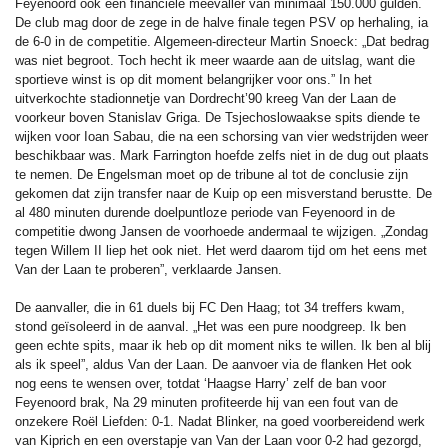
Feyenoord ook een financiële meevaller van minimaal 150.000 gulden.
De club mag door de zege in de halve finale tegen PSV op herhaling, ia
de 6-0 in de competitie. Algemeen-directeur Martin Snoeck: „Dat bedrag
was niet begroot. Toch hecht ik meer waarde aan de uitslag, want die
sportieve winst is op dit moment belangrijker voor ons.” In het
uitverkochte stadionnetje van Dordrecht’90 kreeg Van der Laan de
voorkeur boven Stanislav Griga. De Tsjechoslowaakse spits diende te
wijken voor Ioan Sabau, die na een schorsing van vier wedstrijden weer
beschikbaar was. Mark Farrington hoefde zelfs niet in de dug out plaats
te nemen. De Engelsman moet op de tribune al tot de conclusie zijn
gekomen dat zijn transfer naar de Kuip op een misverstand berustte. De
al 480 minuten durende doelpuntloze periode van Feyenoord in de
competitie dwong Jansen de voorhoede andermaal te wijzigen. „Zondag
tegen Willem II liep het ook niet. Het werd daarom tijd om het eens met
Van der Laan te proberen”, verklaarde Jansen.
De aanvaller, die in 61 duels bij FC Den Haag; tot 34 treffers kwam,
stond geïsoleerd in de aanval. „Het was een pure noodgreep. Ik ben
geen echte spits, maar ik heb op dit moment niks te willen. Ik ben al blij
als ik speel”, aldus Van der Laan. De aanvoer via de flanken Het ook
nog eens te wensen over, totdat ‘Haagse Harry’ zelf de ban voor
Feyenoord brak, Na 29 minuten profiteerde hij van een fout van de
onzekere Roël Liefden: 0-1. Nadat Blinker, na goed voorbereidend werk
van Kiprich en een overstapje van Van der Laan voor 0-2 had gezorgd,