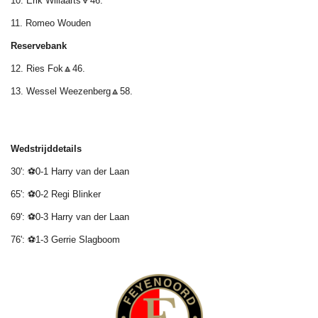
10. Erik Willaarts🔻46.
11. Romeo Wouden
Reservebank
12. Ries Fok🔼46.
13. Wessel Weezenberg🔼58.
Wedstrijddetails
30': ⚽0-1 Harry van der Laan
65': ⚽0-2 Regi Blinker
69': ⚽0-3 Harry van der Laan
76': ⚽1-3 Gerrie Slagboom