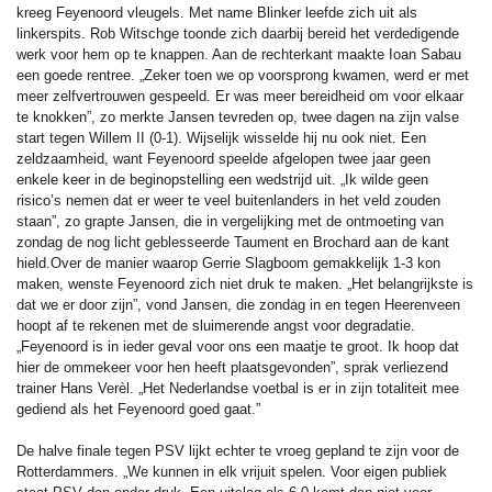
kreeg Feyenoord vleugels. Met name Blinker leefde zich uit als
linkerspits. Rob Witschge toonde zich daarbij bereid het verdedigende
werk voor hem op te knappen. Aan de rechterkant maakte Ioan Sabau
een goede rentree. „Zeker toen we op voorsprong kwamen, werd er met
meer zelfvertrouwen gespeeld. Er was meer bereidheid om voor elkaar
te knokken”, zo merkte Jansen tevreden op, twee dagen na zijn valse
start tegen Willem II (0-1). Wijselijk wisselde hij nu ook niet. Een
zeldzaamheid, want Feyenoord speelde afgelopen twee jaar geen
enkele keer in de beginopstelling een wedstrijd uit. „Ik wilde geen
risico’s nemen dat er weer te veel buitenlanders in het veld zouden
staan”, zo grapte Jansen, die in vergelijking met de ontmoeting van
zondag de nog licht geblesseerde Taument en Brochard aan de kant
hield.Over de manier waarop Gerrie Slagboom gemakkelijk 1-3 kon
maken, wenste Feyenoord zich niet druk te maken. „Het belangrijkste is
dat we er door zijn”, vond Jansen, die zondag in en tegen Heerenveen
hoopt af te rekenen met de sluimerende angst voor degradatie.
„Feyenoord is in ieder geval voor ons een maatje te groot. Ik hoop dat
hier de ommekeer voor hen heeft plaatsgevonden”, sprak verliezend
trainer Hans Verèl. „Het Nederlandse voetbal is er in zijn totaliteit mee
gediend als het Feyenoord goed gaat.”
De halve finale tegen PSV lijkt echter te vroeg gepland te zijn voor de
Rotterdammers. „We kunnen in elk vrijuit spelen. Voor eigen publiek