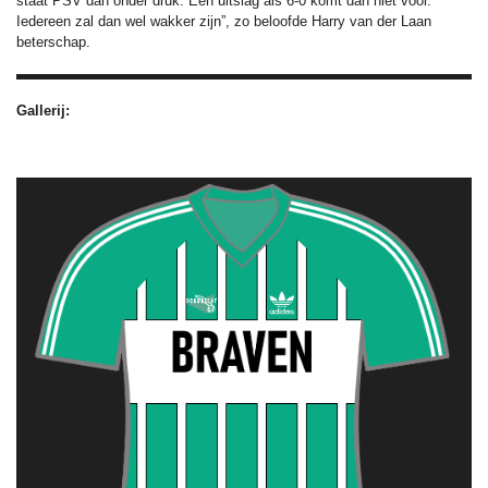
staat PSV dan onder druk. Een uitslag als 6-0 komt dan niet voor.
Iedereen zal dan wel wakker zijn”, zo beloofde Harry van der Laan
beterschap.
Gallerij: