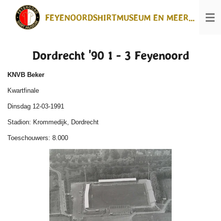
Ga
FEYENOORDSHIRTMUSEUM EN MEER...
direct
naar
de
hoofdinhoud
Dordrecht '90 1 - 3 Feyenoord
KNVB Beker
Kwartfinale
Dinsdag 12-03-1991
Stadion: Krommedijk, Dordrecht
Toeschouwers: 8.000