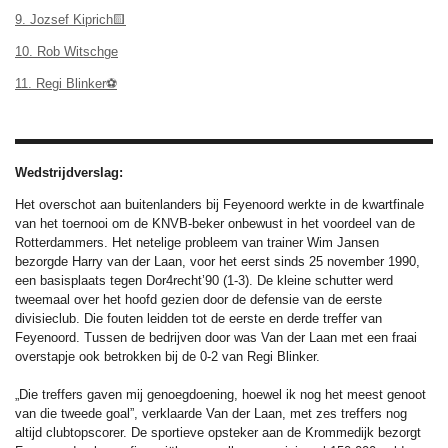
9. Jozsef Kiprich🟨
10. Rob Witschge
11. Regi Blinker⚽
Wedstrijdverslag:
Het overschot aan buitenlanders bij Feyenoord werkte in de kwartfinale
van het toernooi om de KNVB-beker onbewust in het voordeel van de
Rotterdammers. Het netelige probleem van trainer Wim Jansen
bezorgde Harry van der Laan, voor het eerst sinds 25 november 1990,
een basisplaats tegen Dor4recht’90 (1-3). De kleine schutter werd
tweemaal over het hoofd gezien door de defensie van de eerste
divisieclub. Die fouten leidden tot de eerste en derde treffer van
Feyenoord. Tussen de bedrijven door was Van der Laan met een fraai
overstapje ook betrokken bij de 0-2 van Regi Blinker.
„Die treffers gaven mij genoegdoening, hoewel ik nog het meest genoot
van die tweede goal”, verklaarde Van der Laan, met zes treffers nog
altijd clubtopscorer. De sportieve opsteker aan de Krommedijk bezorgt