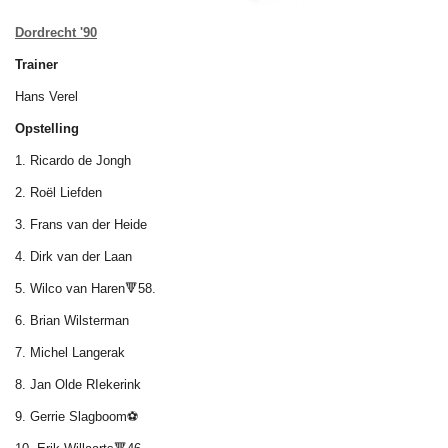
Dordrecht '90
Trainer
Hans Verel
Opstelling
1. Ricardo de Jongh
2. Roël Liefden
3. Frans van der Heide
4. Dirk van der Laan
5. Wilco van Haren🔻58.
6. Brian Wilsterman
7. Michel Langerak
8. Jan Olde RIekerink
9. Gerrie Slagboom⚽