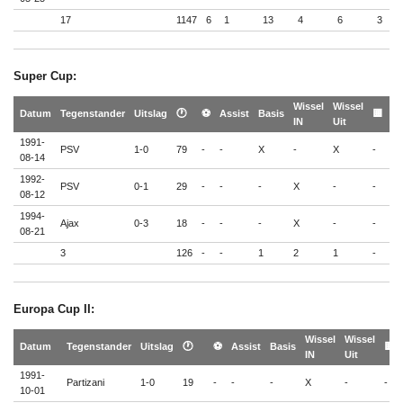
17
1147
6
1
13
4
6
3
-
Super Cup:
Wissel
Wissel
🟨
Datum
Tegenstander
Uitslag
🕐
⚽
Assist
Basis
🟨
IN
Uit
🟥
1991-
PSV
1-0
79
-
-
X
-
X
-
-
08-14
1992-
PSV
0-1
29
-
-
-
X
-
-
-
08-12
1994-
Ajax
0-3
18
-
-
-
X
-
-
-
08-21
3
126
-
-
1
2
1
-
-
Europa Cup II:
Wissel
Wissel
Datum
Tegenstander
Uitslag
🕐
⚽
Assist
Basis
🟨
IN
Uit
1991-
Partizani
1-0
19
-
-
-
X
-
-
10-01