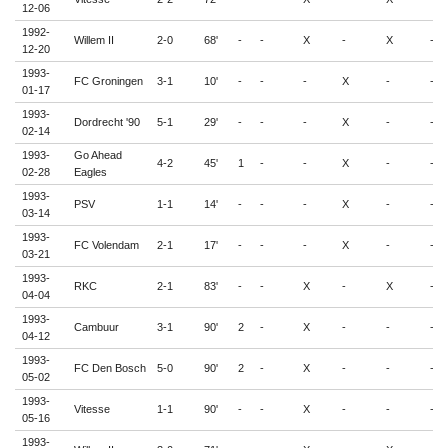
12-06
1992-
Willem II
2-0
68'
-
-
X
-
X
-
12-20
1993-
FC Groningen
3-1
10'
-
-
-
X
-
-
01-17
1993-
Dordrecht '90
5-1
29'
-
-
-
X
-
-
02-14
1993-
Go Ahead
4-2
45'
1
-
-
X
-
-
02-28
Eagles
1993-
PSV
1-1
14'
-
-
-
X
-
-
03-14
1993-
FC Volendam
2-1
17'
-
-
-
X
-
-
03-21
1993-
RKC
2-1
83'
-
-
X
-
X
-
04-04
1993-
Cambuur
3-1
90'
2
-
X
-
-
-
04-12
1993-
FC Den Bosch
5-0
90'
2
-
X
-
-
-
05-02
1993-
Vitesse
1-1
90'
-
-
X
-
-
-
05-16
1993-