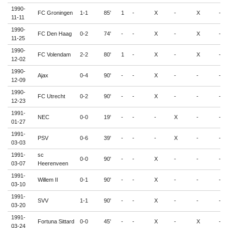
1990-
FC Groningen
1-1
85'
1
-
X
-
X
-
11-11
1990-
FC Den Haag
0-2
74'
-
-
X
-
X
-
11-25
1990-
FC Volendam
2-2
80'
1
-
X
-
X
-
12-02
1990-
Ajax
0-4
90'
-
-
X
-
-
-
12-09
1990-
FC Utrecht
0-2
90'
-
-
X
-
-
-
12-23
1991-
NEC
0-0
19'
-
-
-
X
-
-
01-27
1991-
PSV
0-6
39'
-
-
-
X
-
-
03-03
1991-
sc
0-0
90'
-
-
X
-
-
-
03-07
Heerenveen
1991-
Willem II
0-1
90'
-
-
X
-
-
-
03-10
1991-
SVV
1-1
90'
-
-
X
-
-
-
03-20
1991-
Fortuna Sittard
0-0
45'
-
-
X
-
X
-
03-24