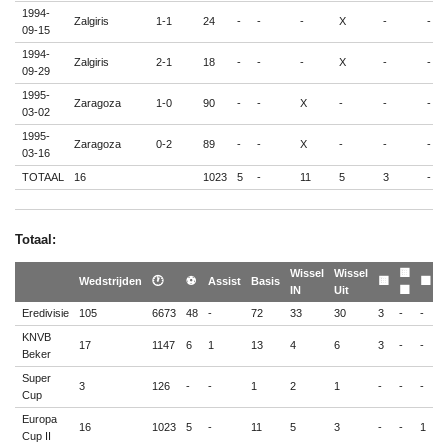
1994-
Zalgiris
1-1
24
-
-
-
X
-
-
09-15
1994-
Zalgiris
2-1
18
-
-
-
X
-
-
09-29
1995-
Zaragoza
1-0
90
-
-
X
-
-
-
03-02
1995-
Zaragoza
0-2
89
-
-
X
-
-
-
03-16
TOTAAL
16
1023
5
-
11
5
3
-
Totaal:
Wissel
Wissel
🟨
Wedstrijden
🕐
⚽
Assist
Basis
🟨
🟥
IN
Uit
🟥
Eredivisie
105
6673
48
-
72
33
30
3
-
-
KNVB
17
1147
6
1
13
4
6
3
-
-
Beker
Super
3
126
-
-
1
2
1
-
-
-
Cup
Europa
16
1023
5
-
11
5
3
-
-
1
Cup II