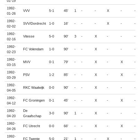
01-19
1992-
VVV
5-1
45'
1
-
-
X
-
-
01-26
1992-
SVV/Dordrecht
1-0
16'
-
-
-
X
-
-
02-02
1992-
Vitesse
5-0
90'
3
-
X
-
-
-
02-16
1992-
FC Volendam
1-0
90'
-
-
X
-
-
-
02-23
1992-
MVV
0-1
79'
-
-
X
-
X
-
03-15
1992-
PSV
1-2
85'
-
-
X
-
X
-
03-29
1992-
RKC Waalwijk
0-0
90'
-
-
X
-
-
-
04-05
1992-
FC Groningen
0-1
45'
-
-
X
-
X
-
04-12
1992-
De
3-0
90'
1
-
X
-
-
-
04-20
Graafschap
1992-
FC Utrecht
0-0
66'
-
-
X
-
X
-
04-26
1992-
FC Twente
5-0
21'
1
-
-
X
-
-