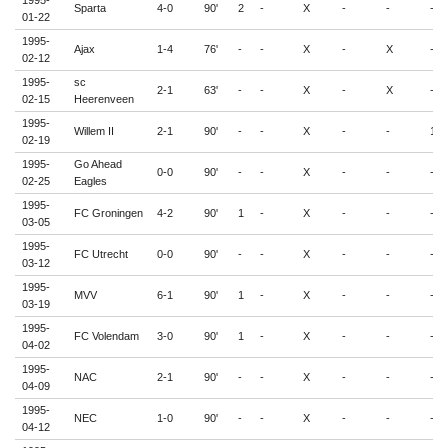
Sparta
4-0
90'
2
-
X
-
-
-
01-22
1995-
Ajax
1-4
76'
-
-
X
-
X
-
02-12
1995-
sc
2-1
63'
-
-
X
-
X
-
02-15
Heerenveen
1995-
Willem II
2-1
90'
-
-
X
-
-
1
02-19
1995-
Go Ahead
0-0
90'
-
-
X
-
-
-
02-25
Eagles
1995-
FC Groningen
4-2
90'
1
-
X
-
-
-
03-05
1995-
FC Utrecht
0-0
90'
-
-
X
-
-
-
03-12
1995-
MVV
6-1
90'
1
-
X
-
-
-
03-19
1995-
FC Volendam
3-0
90'
1
-
X
-
-
-
04-02
1995-
NAC
2-1
90'
-
-
X
-
-
-
04-09
1995-
NEC
1-0
90'
-
-
X
-
-
-
04-12