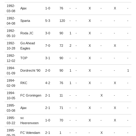
1992-
Ajax
1-0
76
-
-
X
-
X
-
-
03-08
1992-
Sparta
5-3
120
-
-
X
-
-
-
-
04-08
1992-
Roda JC
3-0
90
1
-
X
-
-
-
-
05-10
1992-
Go Ahead
7-0
72
2
-
X
-
X
-
-
10-28
Eagles
1992-
TOP
3-1
90
-
-
X
-
-
-
-
12-02
1994-
Dordrecht '90
2-0
90
1
-
X
-
-
1
-
01-09
1994-
RKC
4-2
76
1
-
X
-
X
-
-
02-09
1994-
FC Groningen
2-1
11
-
-
-
X
-
-
-
10-05
1995-
Ajax
2-1
71
-
-
X
-
X
-
-
03-08
1995-
sc
1-0
70
-
-
X
-
X
-
-
03-22
Heerenveen
1995-
FC Volendam
2-1
1
-
-
-
X
-
-
-
05-25