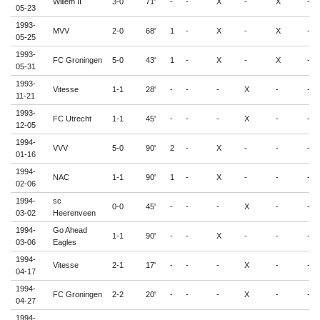
Willem II
3-0
71'
-
-
X
-
X
-
05-23
1993-
MVV
2-0
68'
1
-
X
-
X
-
05-25
1993-
FC Groningen
5-0
43'
1
-
X
-
X
-
05-31
1993-
Vitesse
1-1
28'
-
-
-
X
-
-
11-21
1993-
FC Utrecht
1-1
45'
-
-
-
X
-
-
12-05
1994-
VVV
5-0
90'
2
-
X
-
-
-
01-16
1994-
NAC
1-1
90'
1
-
X
-
-
-
02-06
1994-
sc
0-0
45'
-
-
-
X
-
-
03-02
Heerenveen
1994-
Go Ahead
1-1
90'
-
-
X
-
-
-
03-06
Eagles
1994-
Vitesse
2-1
17'
-
-
-
X
-
-
04-17
1994-
FC Groningen
2-2
20'
-
-
-
X
-
-
04-27
1994-