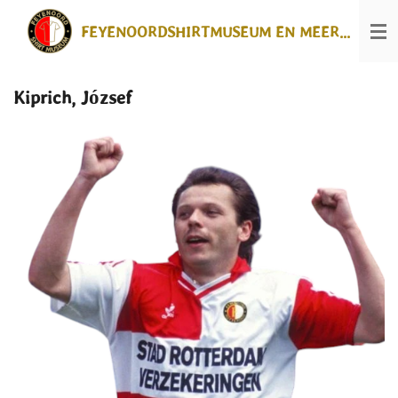
Ga
FEYENOORDSHIRTMUSEUM EN MEER...
direct
naar
de
hoofdinhoud
Kiprich, József