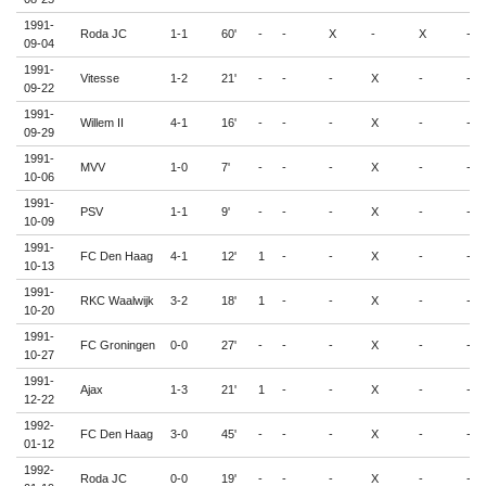
1991-
Roda JC
1-1
60'
-
-
X
-
X
-
09-04
1991-
Vitesse
1-2
21'
-
-
-
X
-
-
09-22
1991-
Willem II
4-1
16'
-
-
-
X
-
-
09-29
1991-
MVV
1-0
7'
-
-
-
X
-
-
10-06
1991-
PSV
1-1
9'
-
-
-
X
-
-
10-09
1991-
FC Den Haag
4-1
12'
1
-
-
X
-
-
10-13
1991-
RKC Waalwijk
3-2
18'
1
-
-
X
-
-
10-20
1991-
FC Groningen
0-0
27'
-
-
-
X
-
-
10-27
1991-
Ajax
1-3
21'
1
-
-
X
-
-
12-22
1992-
FC Den Haag
3-0
45'
-
-
-
X
-
-
01-12
1992-
Roda JC
0-0
19'
-
-
-
X
-
-