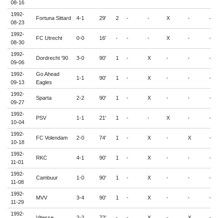
08-16
1992-
Fortuna Sittard
4-1
29'
2
-
-
X
-
-
08-23
1992-
FC Utrecht
0-0
16'
-
-
-
X
-
-
08-30
1992-
Dordrecht '90
3-0
90'
1
-
X
-
-
-
09-06
1992-
Go Ahead
1-1
90'
1
-
X
-
-
-
09-13
Eagles
1992-
Sparta
2-2
90'
1
-
X
-
-
-
09-27
1992-
PSV
1-1
21'
1
-
-
X
-
-
10-04
1992-
FC Volendam
2-0
74'
1
-
X
-
X
-
10-18
1992-
RKC
4-1
90'
1
-
X
-
-
-
11-01
1992-
Cambuur
1-0
90'
1
-
X
-
-
-
11-08
1992-
MVV
3-4
90'
1
-
X
-
-
-
11-29
1992-
Vitesse
2-2
72'
-
-
X
-
X
-