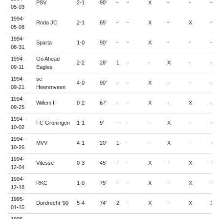
PSV
2-1
90'
-
-
X
-
-
-
05-03
1994-
Roda JC
2-1
65'
-
-
X
-
X
-
05-08
1994-
Sparta
1-0
90'
-
-
X
-
-
-
08-31
1994-
Go Ahead
2-2
28'
1
-
-
X
-
-
09-11
Eagles
1994-
sc
4-0
90'
-
-
X
-
-
-
09-21
Heerenveen
1994-
Willem II
0-2
67'
-
-
X
-
X
-
09-25
1994-
FC Groningen
1-1
9'
-
-
-
X
-
-
10-02
1994-
MVV
4-1
20'
1
-
-
X
-
-
10-26
1994-
Vitesse
0-3
45'
-
-
X
-
X
-
12-04
1994-
RKC
1-0
75'
-
-
X
-
X
-
12-18
1995-
Dordrecht '90
5-4
74'
2
-
X
-
X
1
01-15
1995-