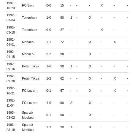
1991-
FC Sion
0-0
15
-
-
-
X
-
-
10-23
1992-
Tottenham
1-0
90
1
-
X
-
-
-
03-04
1992-
Tottenham
0-0
27
-
-
-
X
-
-
03-18
1992-
Monaco
1-1
72
-
-
X
-
X
-
04-01
1992-
Monaco
2-2
90
-
-
X
-
-
-
04-15
1992-
Petah Tikva
1-0
90
1
-
X
-
-
-
09-16
1992-
Petah Tikva
1-2
62
-
-
X
-
X
-
09-30
1992-
FC Luzern
0-1
67
-
-
X
-
X
-
10-21
1992-
FC Luzern
4-0
90
2
-
X
-
-
-
11-04
1993-
Spartak
0-1
90
-
-
X
-
-
-
03-02
Moskou
1993-
Spartak
1-3
90
1
-
X
-
-
-
03-18
Moskou