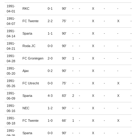
1991-
RKC
0-1
90'
-
-
X
-
-
-
04-01
1991-
FC Twente
2-2
75'
-
-
X
-
X
-
04-07
1991-
Sparta
1-1
90'
-
-
X
-
-
-
04-14
1991-
Roda JC
0-0
90'
-
-
X
-
-
-
04-21
1991-
FC Groningen
2-0
90'
1
-
X
-
-
-
04-28
1991-
Ajax
0-2
90'
-
-
X
-
-
-
05-20
1991-
FC Utrecht
0-0
75'
-
-
X
-
X
-
05-26
1991-
Sparta
4-3
83'
2
-
X
-
X
-
06-09
1991-
NEC
1-2
90'
-
-
X
-
-
-
06-16
1991-
FC Twente
1-0
66'
1
-
X
-
X
-
08-18
1991-
Sparta
0-0
90'
-
-
X
-
-
-
08-25