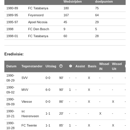
Wedstrijden
doelpunten
1980-89
FC Tatabanya
180
75
1989-95
Feyenoord
167
64
1995-97
Apoel Nicosia
45
29
1998
FC Den Bosch
9
5
1998-01
FC Tatabanya
60
28
Eredivisie:
Wissel
Wissel
Datum
Tegenstander
Uitslag
🕐
⚽
Assist
Basis
🟨
IN
Uit
1990-
SVV
0-0
90'
-
-
X
-
-
-
08-29
1990-
MVV
6-0
90'
1
-
X
-
-
-
09-02
1990-
Vitesse
0-0
86'
-
-
X
-
X
-
09-09
1990-
sc
1-1
20'
-
-
-
X
-
-
10-21
Heerenveen
1990-
FC Twente
1-1
85'
1
-
X
-
X
-
10-28