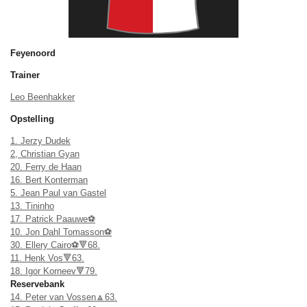
Feyenoord
Trainer
Leo Beenhakker
Opstelling
1. Jerzy Dudek
2, Christian Gyan
20. Ferry de Haan
16. Bert Konterman
5. Jean Paul van Gastel
13. Tininho
17. Patrick Paauwe⚽
10. Jon Dahl Tomasson⚽
30. Ellery Cairo⚽🔻68.
11. Henk Vos🔻63.
18. Igor Korneev🔻79.
Reservebank
14. Peter van Vossen🔼63.