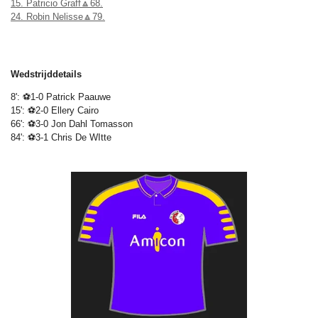
15. Patricio Graff🔼68.
24. Robin Nelisse🔼79.
Wedstrijddetails
8': ⚽1-0 Patrick Paauwe
15': ⚽2-0 Ellery Cairo
66': ⚽3-0 Jon Dahl Tomasson
84': ⚽3-1 Chris De WItte