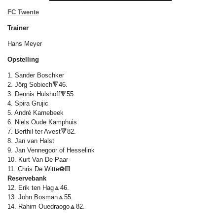
FC Twente
Trainer
Hans Meyer
Opstelling
1. Sander Boschker
2. Jörg Sobiech🔻46.
3. Dennis Hulshoff🔻55.
4. Spira Grujic
5. André Karnebeek
6. Niels Oude Kamphuis
7. Berthil ter Avest🔻82.
8. Jan van Halst
9. Jan Vennegoor of Hesselink
10. Kurt Van De Paar
11. Chris De Witte⚽🟨
Reservebank
12. Erik ten Hag🔼46.
13. John Bosman🔼55.
14. Rahim Ouedraogo🔼82.