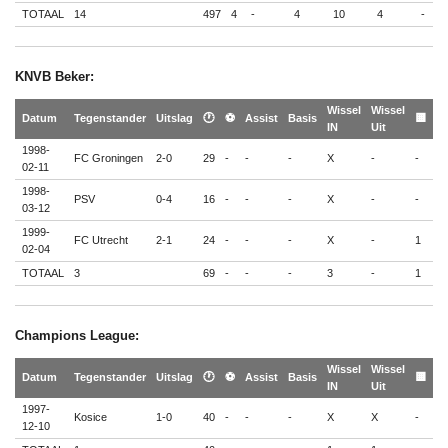
TOTAAL
14
497
4
-
4
10
4
-
-
KNVB Beker:
Wissel
Wissel
🟨
Datum
Tegenstander
Uitslag
🕐
⚽
Assist
Basis
🟨
IN
Uit
🟥
1998-
FC Groningen
2-0
29
-
-
-
X
-
-
-
02-11
1998-
PSV
0-4
16
-
-
-
X
-
-
-
03-12
1999-
FC Utrecht
2-1
24
-
-
-
X
-
1
-
02-04
TOTAAL
3
69
-
-
-
3
-
1
-
Champions League:
Wissel
Wissel
🟨
Datum
Tegenstander
Uitslag
🕐
⚽
Assist
Basis
🟨
IN
Uit
🟥
1997-
Kosice
1-0
40
-
-
-
X
X
-
-
12-10