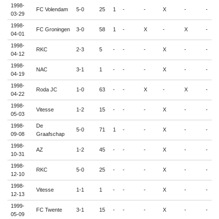
1998-
FC Volendam
5-0
25
1
-
-
X
-
-
-
03-29
1998-
FC Groningen
3-0
58
1
-
X
-
X
-
-
04-01
1998-
RKC
2-3
5
-
-
-
X
-
-
-
04-12
1998-
NAC
3-1
1
-
-
-
X
-
-
-
04-19
1998-
Roda JC
1-0
63
-
-
X
-
X
-
-
04-22
1998-
Vitesse
1-2
15
-
-
-
X
-
-
-
05-03
1998-
De
5-0
71
1
-
-
X
-
-
-
09-08
Graafschap
1998-
AZ
1-2
45
-
-
-
X
-
-
-
10-31
1998-
RKC
5-0
25
-
-
-
X
-
-
-
12-10
1998-
Vitesse
1-1
1
-
-
-
X
-
-
-
12-13
1999-
FC Twente
3-1
15
-
-
-
X
-
-
-
05-09