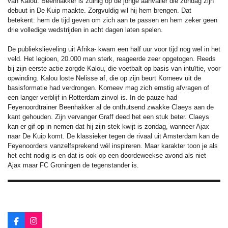
van Kalou. Beenhakker is zuinig op de jonge aanvaller die zondag zijn
debuut in De Kuip maakte. Zorgvuldig wil hij hem brengen. Dat
betekent: hem de tijd geven om zich aan te passen en hem zeker geen
drie volledige wedstrijden in acht dagen laten spelen.
De publiekslieveling uit Afrika- kwam een half uur voor tijd nog wel in het
veld. Het legioen, 20.000 man sterk, reageerde zeer opgetogen. Reeds
bij zijn eerste actie zorgde Kalou, die voetbalt op basis van intuïtie, voor
opwinding. Kalou loste Nelisse af, die op zijn beurt Korneev uit de
basisformatie had verdrongen. Korneev mag zich ernstig afvragen of
een langer verblijf in Rotterdam zinvol is. In de pauze had
Feyenoordtrainer Beenhakker al de onthutsend zwakke Claeys aan de
kant gehouden. Zijn vervanger Graff deed het een stuk beter. Claeys
kan er gif op in nemen dat hij zijn stek kwijt is zondag, wanneer Ajax
naar De Kuip komt. De klassieker tegen de rivaal uit Amsterdam kan de
Feyenoorders vanzelfsprekend wél inspireren. Maar karakter toon je als
het echt nodig is en dat is ook op een doordeweekse avond als niet
Ajax maar FC Groningen de tegenstander is.
F
I