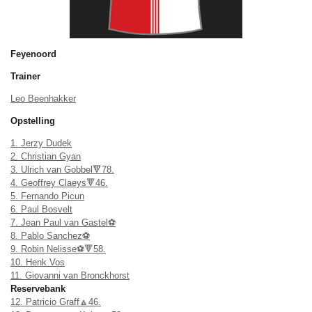
Feyenoord
Trainer
Leo Beenhakker
Opstelling
1. Jerzy Dudek
2. Christian Gyan
3. Ulrich van Gobbel🔻78.
4. Geoffrey Claeys🔻46.
5. Fernando Picun
6. Paul Bosvelt
7. Jean Paul van Gastel⚽
8. Pablo Sanchez⚽
9. Robin Nelisse⚽🔻58.
10. Henk Vos
11. Giovanni van Bronckhorst
Reservebank
12. Patricio Graff🔼46.