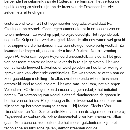
beroemde handelsmerk van de Rotterdamse formatie. Het vertoonde
spel kon nog zo slecht zijn, op de inzet van de Feyenoorders viel
zelden iets af te dingen.
Gisteravond kwam uit het hoge noorden degradatiekandidaat FC
Groningen op bezoek. Geen tegenstander die tot in de toppen van de
tenen motiveert, zo werd op pijnlijke wijze duidelijk. Het regende ook
nog in De Kuip en het veld was glad. Maar de tribunes waren wel gevuld
met supporters die hunkerden naar een stevige, leuke partij voetbal. Ze
kwamen bedrogen uit, ondanks de ruime 3-0 winst. Net als zondag
tegen FC Volendam begon Feyenoord onvoorstelbaar slecht. Het gros
van het team maakte de indruk liever thuis te zijn gebleven. Het was
een schande hoeveel balverlies er werd geleden en hoe bitter weinig er
sprake was van vloeiende combinaties. Dat was vooral te wijten aan de
zeer gebrekkige instelling. De alles overheersende wil om te winnen,
ontbrak bij veel te veel spelers. Het was tam, heel tam, net als tegen
Volendam. FC Groningen kon daardoor vrij gemakkelijk het initiatief
nemen. Tot verrassing van vooral zichzelf, domineerden de gasten in
het hol van de leeuw. Rorije kreeg zelfs tot tweemaal toe een kans om
zijn team op het voorsprong te zetten — hij faalde. Slechts Van
Bronckhorst en Van Gastel onttrokken zich aan de algemene malaise bij
Feyenoord en wekten de indruk daadwerkelijk tot het uiterste te willen
gaan. Nota bene de voetballers die het meest getalenteerd zijn met
technische en taktische gaven, demonstreerden ook de