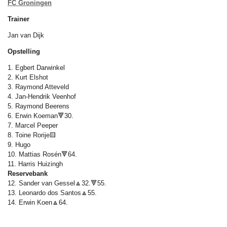
FC Groningen
Trainer
Jan van Dijk
Opstelling
1. Egbert Darwinkel
2. Kurt Elshot
3. Raymond Atteveld
4. Jan-Hendrik Veenhof
5. Raymond Beerens
6. Erwin Koeman🔻30.
7. Marcel Peeper
8. Toine Rorije🟨
9. Hugo
10. Mattias Rosén
🔻64.
11. Harris Huizingh
Reservebank
12. Sander van Gessel🔼32.🔻55.
13. Leonardo dos Santos🔼55.
14. Erwin Koen🔼64.