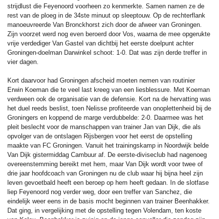
strijdlust die Feyenoord voorheen zo kenmerkte. Samen namen ze de
rest van de ploeg in de 34ste minuut op sleeptouw. Op de rechterflank
manoeuvreerde Van Bronckhorst zich door de afweer van Groningen.
Zijn voorzet werd nog even beroerd door Vos, waarna de mee opgerukte
vrije verdediger Van Gastel van dichtbij het eerste doelpunt achter
Groningen-doelman Darwinkel schoot: 1-0. Dat was zijn derde treffer in
vier dagen.
Kort daarvoor had Groningen afscheid moeten nemen van routinier
Erwin Koeman die te veel last kreeg van een liesblessure. Met Koeman
verdween ook de organisatie van de defensie. Kort na de hervatting was
het duel reeds beslist, toen Nelisse profiteerde van onoplettenheid bij de
Groningers en koppend de marge verdubbelde: 2-0. Daarmee was het
pleit beslecht voor de manschappen van trainer Jan van Dijk, die als
opvolger van de ontslagen Rijsbergen voor het eerst de opstelling
maakte van FC Groningen. Vanuit het trainingskamp in Noordwijk belde
Van Dijk gistermiddag Cambuur af. De eerste-diviseclub had nagenoeg
overeenstemming bereikt met hem, maar Van Dijk wordt voor twee of
drie jaar hoofdcoach van Groningen nu de club waar hij bijna heel zijn
leven gevoetbald heeft een beroep op hem heeft gedaan. In de slotfase
liep Feyenoord nog verder weg, door een treffer van Sanchez, die
eindelijk weer eens in de basis mocht beginnen van trainer Beenhakker.
Dat ging, in vergelijking met de opstelling tegen Volendam, ten koste