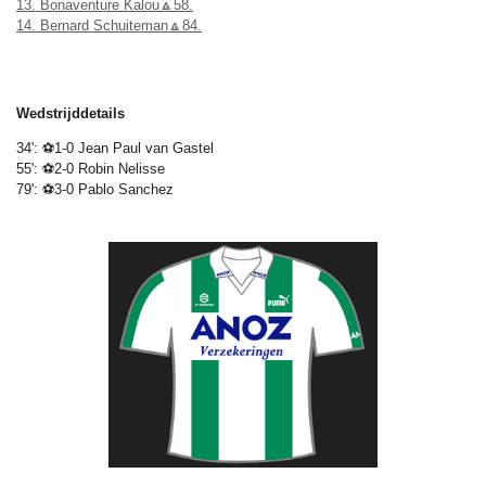
13. Bonaventure Kalou🔼58.
14. Bernard Schuiteman🔼84.
Wedstrijddetails
34': ⚽1-0 Jean Paul van Gastel
55': ⚽2-0 Robin Nelisse
79': ⚽3-0 Pablo Sanchez