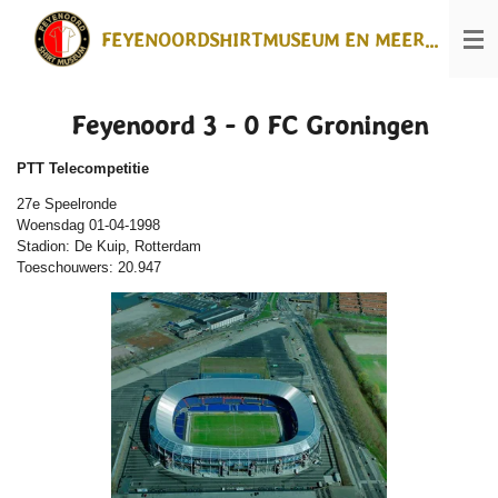
Ga
FEYENOORDSHIRTMUSEUM EN MEER...
direct
naar
de
hoofdinhoud
Feyenoord 3 - 0 FC Groningen
PTT Telecompetitie
27e Speelronde
Woensdag 01-04-1998
Stadion: De Kuip, Rotterdam
Toeschouwers: 20.947