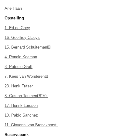
Arie Haan
Opstelling
1. Ed de Goey
16. Geoffrey Claeys
15. Bernard Schuiteman🟨
4. Ronald Koeman
3. Patricio Graff
7. Kees van Wonderen🟨
23. Henk Fräser
8. Gaston Taument🔻70.
17. Henrik Larsson
10. Pablo Sanchez
11. Giovanni van Bronckhorst.
Reservebank