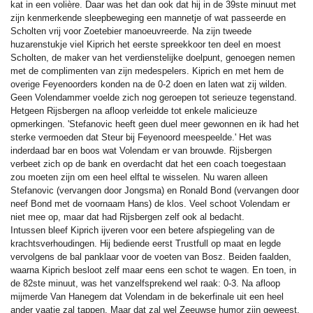
kat in een volière. Daar was het dan ook dat hij in de 39ste minuut met
zijn kenmerkende sleepbeweging een mannetje of wat passeerde en
Scholten vrij voor Zoetebier manoeuvreerde. Na zijn tweede
huzarenstukje viel Kiprich het eerste spreekkoor ten deel en moest
Scholten, de maker van het verdienstelijke doelpunt, genoegen nemen
met de complimenten van zijn medespelers. Kiprich en met hem de
overige Feyenoorders konden na de 0-2 doen en laten wat zij wilden.
Geen Volendammer voelde zich nog geroepen tot serieuze tegenstand.
Hetgeen Rijsbergen na afloop verleidde tot enkele malicieuze
opmerkingen. 'Stefanovic heeft geen duel meer gewonnen en ik had het
sterke vermoeden dat Steur bij Feyenoord meespeelde.' Het was
inderdaad bar en boos wat Volendam er van brouwde. Rijsbergen
verbeet zich op de bank en overdacht dat het een coach toegestaan
zou moeten zijn om een heel elftal te wisselen. Nu waren alleen
Stefanovic (vervangen door Jongsma) en Ronald Bond (vervangen door
neef Bond met de voornaam Hans) de klos. Veel schoot Volendam er
niet mee op, maar dat had Rijsbergen zelf ook al bedacht.
Intussen bleef Kiprich ijveren voor een betere afspiegeling van de
krachtsverhoudingen. Hij bediende eerst Trustfull op maat en legde
vervolgens de bal panklaar voor de voeten van Bosz. Beiden faalden,
waarna Kiprich besloot zelf maar eens een schot te wagen. En toen, in
de 82ste minuut, was het vanzelfsprekend wel raak: 0-3. Na afloop
mijmerde Van Hanegem dat Volendam in de bekerfinale uit een heel
ander vaatje zal tappen. Maar dat zal wel Zeeuwse humor zijn geweest.