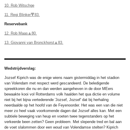
10. Rob Witschge
11. Regi Blinker🔻83.
Reservebank
12. Rob Maas🔼80.
13. Giovanni van Bronckhorst🔼83.
Wedstrijdverslag:
Jozsef Kiprich was de enige wiens naam gistermiddag in het stadion
van Volendam met respect werd gescandeerd. De beledigende
spreekkoren die nu en dan werden aangeheven in de door MEers
bewaakte kooi vol Rotterdams volk haalden het qua dictie en volume
niet bij het bijna vertederende 'Jozsef, Jozsef' dat bij herhaling
neerdaalde op het hoofd van de Feyenoorder. Het was een van die niet
meer zo heel vaak voorkomende dagen dat Jozsef alles kan. Met een
subtiele beweging van heup en voeten twee tegenstanders op het
verkeerde been zetten? Geen probleem. Met slepende tred en bal aan
de voet slalommen door een woud van Volendamse stelten? Kiprich