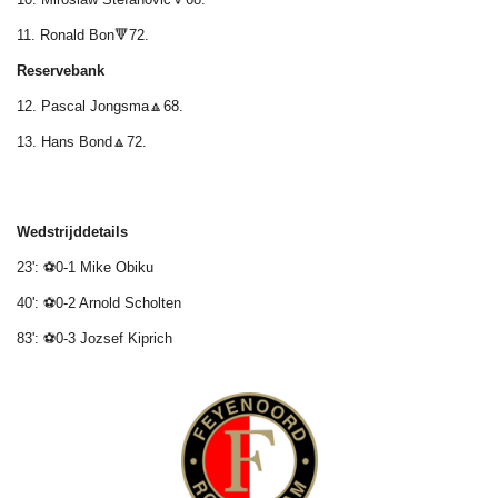
11. Ronald Bon🔻72.
Reservebank
12. Pascal Jongsma🔼68.
13. Hans Bond🔼72.
Wedstrijddetails
23': ⚽0-1 Mike Obiku
40': ⚽0-2 Arnold Scholten
83': ⚽0-3 Jozsef Kiprich