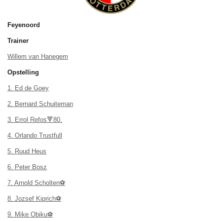
Feyenoord
Trainer
Willem van Hanegem
Opstelling
1. Ed de Goey
2. Bernard Schuiteman
3. Errol Refos🔻80.
4. Orlando Trustfull
5. Ruud Heus
6. Peter Bosz
7. Arnold Scholten⚽
8. Jozsef Kiprich⚽
9. Mike Obiku⚽