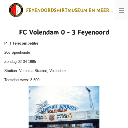
Ga
FEYENOORDSHIRTMUSEUM EN MEER...
direct
naar
de
hoofdinhoud
FC Volendam 0 - 3 Feyenoord
PTT Telecompetitie
26e Speelronde
Zondag 02-04-1995
Stadion: Veronica Stadion, Volendam
Toeschouwers: 8.500