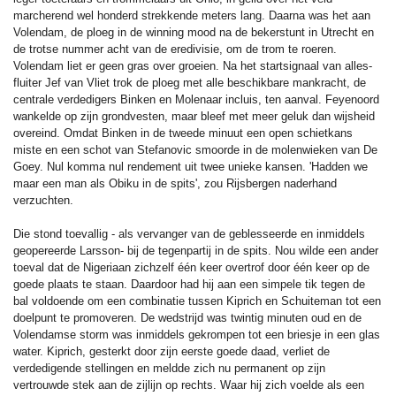
marcherend wel honderd strekkende meters lang. Daarna was het aan
Volendam, de ploeg in de winning mood na de bekerstunt in Utrecht en
de trotse nummer acht van de eredivisie, om de trom te roeren.
Volendam liet er geen gras over groeien. Na het startsignaal van alles-
fluiter Jef van Vliet trok de ploeg met alle beschikbare mankracht, de
centrale verdedigers Binken en Molenaar incluis, ten aanval. Feyenoord
wankelde op zijn grondvesten, maar bleef met meer geluk dan wijsheid
overeind. Omdat Binken in de tweede minuut een open schietkans
miste en een schot van Stefanovic smoorde in de molenwieken van De
Goey. Nul komma nul rendement uit twee unieke kansen. 'Hadden we
maar een man als Obiku in de spits', zou Rijsbergen naderhand
verzuchten.
Die stond toevallig - als vervanger van de geblesseerde en inmiddels
geopereerde Larsson- bij de tegenpartij in de spits. Nou wilde een ander
toeval dat de Nigeriaan zichzelf één keer overtrof door één keer op de
goede plaats te staan. Daardoor had hij aan een simpele tik tegen de
bal voldoende om een combinatie tussen Kiprich en Schuiteman tot een
doelpunt te promoveren. De wedstrijd was twintig minuten oud en de
Volendamse storm was inmiddels gekrompen tot een briesje in een glas
water. Kiprich, gesterkt door zijn eerste goede daad, verliet de
verdedigende stellingen en meldde zich nu permanent op zijn
vertrouwde stek aan de zijlijn op rechts. Waar hij zich voelde als een