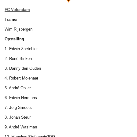
FC Volendam
Trainer
Wim Rijsbergen
Opstelling
1. Edwin Zoetebier
2. Ren
é Binken
3. Danny den Ouden
4. Robert Molenaar
5. André Ooijer
6. Edwin Hermans
7. Jorg Smeets
8. Johan Steur
9. Andr
é Wasiman
10. Miroslaw Stefanovic🔻68.