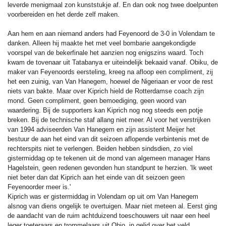
leverde menigmaal zon kunststukje af. En dan ook nog twee doelpunten
voorbereiden en het derde zelf maken.
Aan hem en aan niemand anders had Feyenoord de 3-0 in Volendam te
danken. Alleen hij maakte het met veel bombarie aangekondigde
voorspel van de bekerfinale het aanzien nog enigszins waard. Toch
kwam de tovenaar uit Tatabanya er uiteindelijk bekaaid vanaf. Obiku, de
maker van Feyenoords eersteling, kreeg na afloop een compliment, zij
het een zuinig, van Van Hanegem, hoewel de Nigeriaan er voor de rest
niets van bakte. Maar over Kiprich hield de Rotterdamse coach zijn
mond. Geen compliment, geen bemoediging, geen woord van
waardering. Bij de supporters kan Kiprich nog nog steeds een potje
breken. Bij de technische staf allang niet meer. Al voor het verstrijken
van 1994 adviseerden Van Hanegem en zijn assistent Meijer het
bestuur de aan het eind van dit seizoen aflopende verbintenis met de
rechterspits niet te verlengen. Beiden hebben sindsdien, zo viel
gistermiddag op te tekenen uit de mond van algemeen manager Hans
Hagelstein, geen redenen gevonden hun standpunt te herzien. 'Ik weet
niet beter dan dat Kiprich aan het einde van dit seizoen geen
Feyenoorder meer is.'
Kiprich was er gistermiddag in Volendam op uit om Van Hanegem
alsnog van diens ongelijk te overtuigen. Maar niet meteen al. Eerst ging
de aandacht van de ruim achtduizend toeschouwers uit naar een heel
leger toeteraars en trommelaars uit Ohio, in gelid over het veld