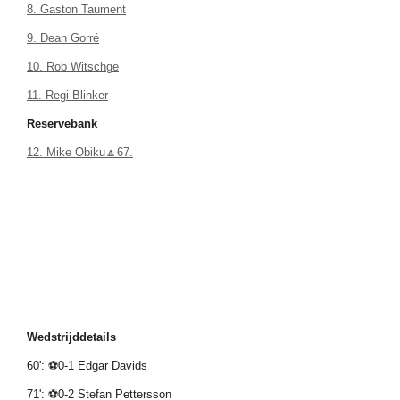
8. Gaston Taument
9. Dean Gorré
10. Rob Witschge
11. Regi Blinker
Reservebank
12. Mike Obiku🔼67.
Wedstrijddetails
60': ⚽0-1 Edgar Davids
71': ⚽0-2 Stefan Pettersson