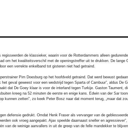
egisseerden de klassieker, waarin voor de Rotterdammers alleen gedurende e
d om het kwaliteitsverschil met de openingstreffer uit te drukken. De lange G
or een verrekte enkelband tot gisteren niet had getraind.
erstrainer Pim Doesburg op het hoofdveld getraind. Dat werd bewust gedaan, o
k het geval geweest voor een wedstrijd tegen Sparta of Cambuur”, aldus De Go
kt dat De Goey klaar is voor de interland tegen Turkije. Gaston Taument, die 
chtsbuiten kreeg na 52 minuten de eerste en enige kans. Edwin van der Sar to
op kunnen zetten", zo keek Peter Bosz naar dat moment terug, „maar dat zou 
gen defensie gedrukt. Omdat Henk Fraser als vervanger van de geblesseerde
rden ook vroeg aangepakt. Ajax speelde daarnaast sneller en agressiever”, o
én van de weinige aanvallers in uit de greep van de felle mandekker te blijv