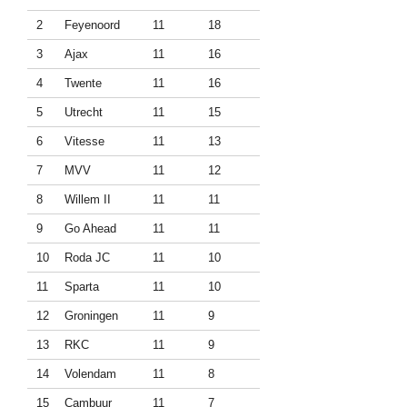
2
Feyenoord
11
18
3
Ajax
11
16
4
Twente
11
16
5
Utrecht
11
15
6
Vitesse
11
13
7
MVV
11
12
8
Willem II
11
11
9
Go Ahead
11
11
10
Roda JC
11
10
11
Sparta
11
10
12
Groningen
11
9
13
RKC
11
9
14
Volendam
11
8
15
Cambuur
11
7