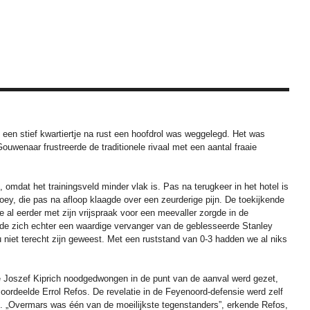
en stief kwartiertje na rust een hoofdrol was weggelegd. Het was
ouwenaar frustreerde de traditionele rivaal met een aantal fraaie
mdat het trainingsveld minder vlak is. Pas na terugkeer in het hotel is
ey, die pas na afloop klaagde over een zeurderige pijn. De toekijkende
al eerder met zijn vrijspraak voor een meevaller zorgde in de
onde zich echter een waardige vervanger van de geblesseerde Stanley
niet terecht zijn geweest. Met een ruststand van 0-3 hadden we al niks
 Joszef Kiprich noodgedwongen in de punt van de aanval werd gezet,
ordeelde Errol Refos. De revelatie in de Feyenoord-defensie werd zelf
en. „Overmars was één van de moeilijkste tegenstanders”, erkende Refos,