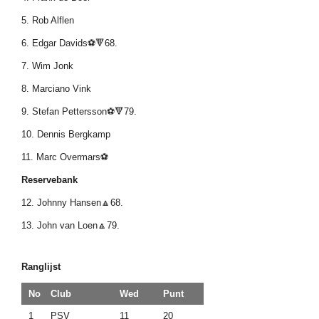
5. Rob Alflen
6. Edgar Davids⚽🔻68.
7. Wim Jonk
8. Marciano Vink
9. Stefan Pettersson⚽🔻79.
10. Dennis Bergkamp
11. Marc Overmars⚽
Reservebank
12. Johnny Hansen🔼68.
13. John van Loen🔼79.
Ranglijst
No
Club
Wed
Punt
1
PSV
11
20