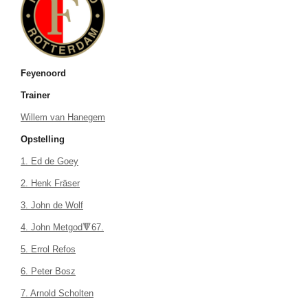
Feyenoord
Trainer
Willem van Hanegem
Opstelling
1. Ed de Goey
2. Henk Fräser
3. John de Wolf
4. John Metgod🔻67.
5. Errol Refos
6. Peter Bosz
7. Arnold Scholten