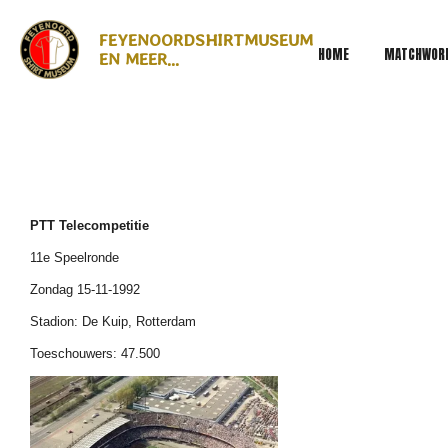
Ga
FEYENOORDSHIRTMUSEUM
direct
HOME
MATCHWOR
EN MEER...
naar
de
hoofdinhoud
PTT Telecompetitie
11e Speelronde
Zondag 15-11-1992
Stadion: De Kuip, Rotterdam
Toeschouwers: 47.500