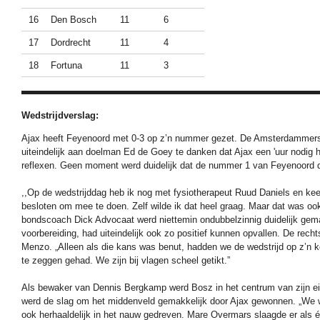
16
Den Bosch
11
6
17
Dordrecht
11
4
18
Fortuna
11
3
Wedstrijdverslag:
Ajax heeft Feyenoord met 0-3 op z’n nummer gezet. De Amsterdammers r
uiteindelijk aan doelman Ed de Goey te danken dat Ajax een 'uur nodig ha
reflexen. Geen moment werd duidelijk dat de nummer 1 van Feyenoord do
,,Op de wedstrijddag heb ik nog met fysiotherapeut Ruud Daniels en keep
besloten om mee te doen. Zelf wilde ik dat heel graag. Maar dat was oo
bondscoach Dick Advocaat werd niettemin ondubbelzinnig duidelijk gemaa
voorbereiding, had uiteindelijk ook zo positief kunnen opvallen. De re
Menzo. „Alleen als die kans was benut, hadden we de wedstrijd op z’n k
te zeggen gehad. We zijn bij vlagen scheel getikt.”
Als bewaker van Dennis Bergkamp werd Bosz in het centrum van zijn ei
werd de slag om het middenveld gemakkelijk door Ajax gewonnen. „We we
ook herhaaldelijk in het nauw gedreven. Mare Overmars slaagde er als é