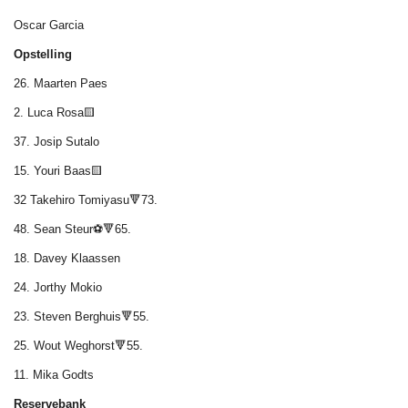
Oscar Garcia
Opstelling
26. Maarten Paes
2. Luca Rosa🟨
37. Josip Sutalo
15. Youri Baas🟨
32 Takehiro Tomiyasu🔻73.
48. Sean Steur⚽🔻65.
18. Davey Klaassen
24. Jorthy Mokio
23. Steven Berghuis🔻55.
25. Wout Weghorst🔻55.
11. Mika Godts
Reservebank