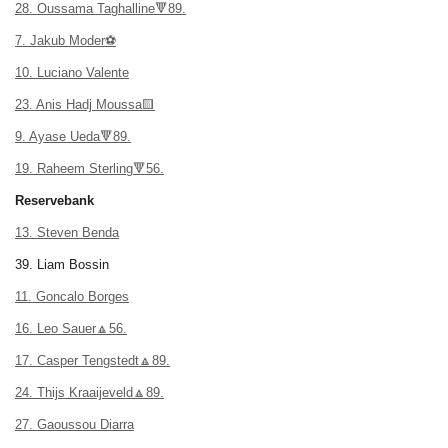
28. Oussama Taghalline🔻89.
7. Jakub Moder⚽
10. Luciano Valente
23. Anis Hadj Moussa🟨
9. Ayase Ueda🔻89.
19. Raheem Sterling🔻56.
Reservebank
13. Steven Benda
39. Liam Bossin
11. Goncalo Borges
16. Leo Sauer🔼56.
17. Casper Tengstedt🔼89.
24. Thijs Kraaijeveld🔼89.
27. Gaoussou Diarra