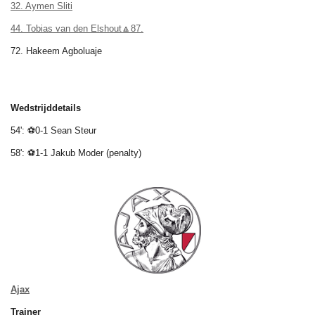
32. Aymen Sliti
44. Tobias van den Elshout🔼
87.
72. Hakeem
Agboluaje
Wedstrijddetails
54': ⚽0-1 Sean Steur
58': ⚽1-1 Jakub Moder (penalty)
Ajax
Trainer