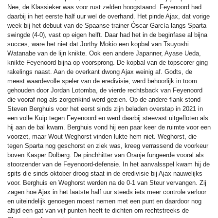
Nee, de Klassieker was voor rust zelden hoogstaand. Feyenoord had
daarbij in het eerste half uur wel de overhand. Het pinde Ajax, dat vorige
week bij het debuut van de Spaanse trainer Óscar García langs Sparta
swingde (4-0), vast op eigen helft. Daar had het in de beginfase al bijna
succes, ware het niet dat Jorthy Mokio een kopbal van Tsuyoshi
Watanabe van de lijn knikte. Ook een andere Japanner, Ayase Ueda,
knikte Feyenoord bijna op voorsprong. De kopbal van de topscorer ging
rakelings naast. Aan de overkant dwong Ajax weinig af. Godts, de
meest waardevolle speler van de eredivisie, werd behoorlijk in toom
gehouden door Jordan Lotomba, de vierde rechtsback van Feyenoord
die vooraf nog als zorgenkind werd gezien. Op de andere flank stond
Steven Berghuis voor het eerst sinds zijn beladen overstap in 2021 in
een volle Kuip tegen Feyenoord en werd daarbij steevast uitgefloten als
hij aan de bal kwam. Berghuis vond hij een paar keer de ruimte voor een
voorzet, maar Wout Weghorst vinden lukte hem niet. Weghorst, die
tegen Sparta nog geschorst en ziek was, kreeg verrassend de voorkeur
boven Kasper Dolberg. De pinchhitter van Oranje fungeerde vooral als
stoorzender van de Feyenoord-defensie. In het aanvalsspel kwam hij de
spits die sinds oktober droog staat in de eredivisie bij Ajax nauwelijks
voor. Berghuis en Weghorst werden na de 0-1 van Steur vervangen. Zij
zagen hoe Ajax in het laatste half uur steeds iets meer controle verloor
en uiteindelijk genoegen moest nemen met een punt en daardoor nog
altijd een gat van vijf punten heeft te dichten om rechtstreeks de