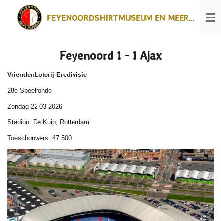
Ga
FEYENOORDSHIRTMUSEUM EN MEER...
direct
naar
de
hoofdinhoud
Feyenoord 1 - 1 Ajax
VriendenLoterij Eredivisie
28e Speelronde
Zondag 22-03-2026
Stadion: De Kuip, Rotterdam
Toeschouwers: 47.500