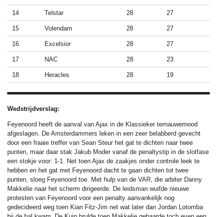
14
Telstar
28
27
15
Volendam
28
27
16
Excelsior
28
27
17
NAC
28
23
18
Heracles
28
19
Wedstrijdverslag:
Feyenoord heeft de aanval van Ajax in de Klassieker ternauwernood
afgeslagen. De Amsterdammers leken in een zeer belabberd gevecht
door een fraaie treffer van Sean Steur het gat te dichten naar twee
punten, maar daar stak Jakub Moder vanaf de penaltystip in de slotfase
een stokje voor: 1-1.
Net toen Ajax de zaakjes onder controle leek te
hebben en het gat met Feyenoord dacht te gaan dichten tot twee
punten, sloeg Feyenoord toe. Met hulp van de VAR, die arbiter Danny
Makkelie naar het scherm dirigeerde. De leidsman wuifde nieuwe
protesten van Feyenoord voor een penalty aanvankelijk nog
gedecideerd weg toen Kian Fitz-Jim net wat later dan Jordan Lotomba
bij de bal kwam.
De Kuip brulde toen Makkelie gebaarde toch even een