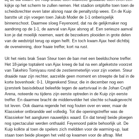
kijkje op het scherm te zullen nemen. Het stadion ontplofte toen toen de
scheidsrechter even later alsnog naar de penaltystip wees. En de Kuip
barstte uit zijn voegen toen Jakub Moder de 1-1 onberispelijk
binnenschoot.
Daarmee sloeg Feyenoord, dat na de gelijkmaker nog
aandrong op de 1-1, de aanval van Ajax alsnog af. Een serieuze aanval
kon je dat moeilijk noemen, want de bezoekers plooiden in grote delen
van de wedstrijd terug op eigen helft. En toch kwam Ajax heel dichtbij
de overwinning, door fraaie treffer, kort na rust.
Uit het niets brak Sean Steur toen de ban met een beeldschone treffer.
Het 18-jarige toptalent van Ajax kreeg de bal na een afgeketste voorzet
van Takehiro Tomiyasu rond de zestienmeterlijn voor zijn voeten. Steur
draaide naar zijn rechter, aarzelde geen moment en streepte de bal in de
korte bovenhoek: 0-1. Uitgerekend Steur, die in december nog een
ijzersterk basisdebuut beleefde tegen de aartsrivaal in de Johan Cruijff
Arena, noteerde nu tijdens zijn eerste optreden in de Kuip zijn eerste
treffer. En daarmee bracht de middenvelder het slechte schaakgevecht
tot leven. Ook daarna regende het nog fouten over en weer, maar de
Klassieker ontbrandde wel volledig. Tot die openingstreffer was de
Klassieker het aangluren nauwelijks waard. En dat terwijl beide ploegen
nog spectaculair werden onthaald. Feyenoord pakte behoorlijk uit. De
Kuip kolkte al toen de spelers zich meldden voor de warming-up, laat
staan toen beide ploegen het veld op kwamen voor de aftrap. Met