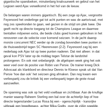
gigantische spandoeken, minutenlang knalvuurwerk en gebrul van het
Legioen werd Ajax verwelkomd in het hol van de leeuw.
De belangen waren immers gigantisch. Bij een zege op Ajax, vergrootte
Feyenoord het onderlinge gat tot acht punten en was de aartsrivaal, met
nog zes speelronden te gaan, wel gezien in de strijd om plek twee. Die
geeft recht op directe toegang tot de Champions League en daarmee
tientallen miljoenen extra, die beide clubs goed kunnen gebruiken in het
renoveren van de selectie voor komend seizoen. In de jacht daarop
morste concurrent NEC eerder op de zondag bovendien twee punten in
de thuiswedstrijd tegen SC Heerenveen (2-2). Feyenoord zag bij een
nederlaag ook Ajax tot op twee punten naderen. Dat niet alleen: in dat
geval kon PSV later op de middag tegen Telstar de landstitel
prolongeren. En ook niet onbelangrijk: de afgelopen week ging het ook
weer veel over de positie van Robin van Persie. De trainer kreeg Dick
Advocaat als klankbord en directeur Dennis te Kloese sprak uit dat Van
Persie ‘hoe dan ook’ het seizoen ging afmaken. Dan nog kwam een
verliespartij zou de kritiek bij een verliespartij tegen de grote rivaal
aanzwellen.
De spanning was ook op het veld voelbaar en zichtbaar. Aan de knullige
manier waarop Raheem Sterling een bal over de achterlijn liep of hoe
directe tegenstander Lucas Rosa bij een - ogenschijnlijk - kansrijke
uitbraak een breedtepass, achter Mika Godts, over de zijlijn speelde.