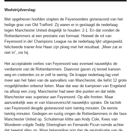
Wedstrijdverslag:
Met opgeheven hoofden stapten de Feyenoorders gisteravond van het
heilige gras van Old Trafford. Zij waren er in geslaagd de nederlaag
tegen Manchester United dragelijk te houden: 2-1. En dat vonden de
Rotterdammers al een prestatie van formaat. Hoewel de rol van
Feyenoord in de! Champions League na de nederlaag lijkt uitgespeeld,
feliciteerde trainer Arie Haan zijn ploeg met het resultaat. „Meer zat er
niet in”, zei hij.
Het acceptabele verlies van Feyenoord was evenwel nauwelijks de
verdienste van de Rotterdammers. Daarvoor gaven zij teveel kansen
weg en creëerden ze er zelf te weinig. De krappe nederlaag lag veel
meer aan het falen van de aanvallers van Manchester, die liefst 12 grote
mogelijkheden onbenut lieten. Maar dat was de kampioen van Engeland
na afloop een zorg. Manchester had weer drie punten en dat telde.
Manchester was superieur aan Feyenoord. Op alle fronten. Maar
aanvankelijk was er van klasseverschil nauwelijks sprake. De tactiek
van Feyenoord deugde gisteravond ruim twintig minuten. De eerste
twintig minuten. Gedegen en rustig vingen de Rotterdammers in die fase
Manchester United op. Schuiteman klitte aan Andy Cole, Kees van
Wonderen volgde Teddy Sheringham en Fernando Picun ruimde achter
dat tweetal alles op. Maar belangrijker nog dan de neutralisatie van de