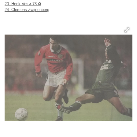
20. Henk Vos🔼73.⚽
24. Clemens Zwijnenberg