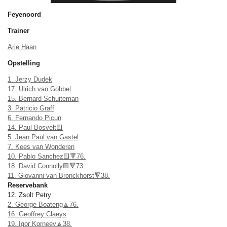
Feyenoord
Trainer
Arie Haan
Opstelling
1. Jerzy Dudek
17. Ulrich van Gobbel
15. Bernard Schuiteman
3. Patricio Graff
6. Fernando Picun
14. Paul Bosvelt🟨
5. Jean Paul van Gastel
7. Kees van Wonderen
10. Pablo Sanchez🟨🔻76.
18. David Connolly🟨🔻73.
11. Giovanni van Bronckhorst🔻38.
Reservebank
12. Zsolt Petry
2. George Boateng🔼76.
16. Geoffrey Claeys
19. Igor Korneev🔼38.