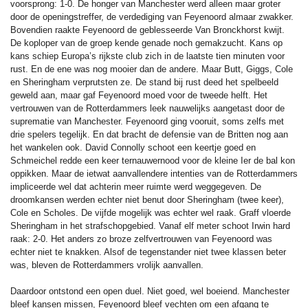
voorsprong: 1-0. De honger van Manchester werd alleen maar groter
door de openingstreffer, de verdediging van Feyenoord almaar zwakker.
Bovendien raakte Feyenoord de geblesseerde Van Bronckhorst kwijt.
De koploper van de groep kende genade noch gemakzucht. Kans op
kans schiep Europa’s rijkste club zich in de laatste tien minuten voor
rust. En de ene was nog mooier dan de andere. Maar Butt, Giggs, Cole
en Sheringham verprutsten ze. De stand bij rust deed het spelbeeld
geweld aan, maar gaf Feyenoord moed voor de tweede helft. Het
vertrouwen van de Rotterdammers leek nauwelijks aangetast door de
suprematie van Manchester. Feyenoord ging vooruit, soms zelfs met
drie spelers tegelijk. En dat bracht de defensie van de Britten nog aan
het wankelen ook. David Connolly schoot een keertje goed en
Schmeichel redde een keer ternauwernood voor de kleine Ier de bal kon
oppikken. Maar de ietwat aanvallendere intenties van de Rotterdammers
impliceerde wel dat achterin meer ruimte werd weggegeven. De
droomkansen werden echter niet benut door Sheringham (twee keer),
Cole en Scholes. De vijfde mogelijk was echter wel raak. Graff vloerde
Sheringham in het strafschopgebied. Vanaf elf meter schoot Irwin hard
raak: 2-0. Het anders zo broze zelfvertrouwen van Feyenoord was
echter niet te knakken. Alsof de tegenstander niet twee klassen beter
was, bleven de Rotterdammers vrolijk aanvallen.
Daardoor ontstond een open duel. Niet goed, wel boeiend. Manchester
bleef kansen missen, Feyenoord bleef vechten om een afgang te