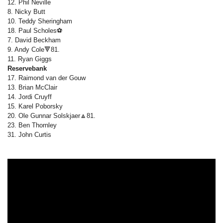
12. Phil Neville
8. Nicky Butt
10. Teddy Sheringham
18. Paul Scholes⚽
7. David Beckham
9. Andy Cole🔻81.
11. Ryan Giggs
Reservebank
17. Raimond van der Gouw
13. Brian McClair
14. Jordi Cruyff
15. Karel Poborsky
20. Ole Gunnar Solskjaer🔼81.
23. Ben Thornley
31. John Curtis