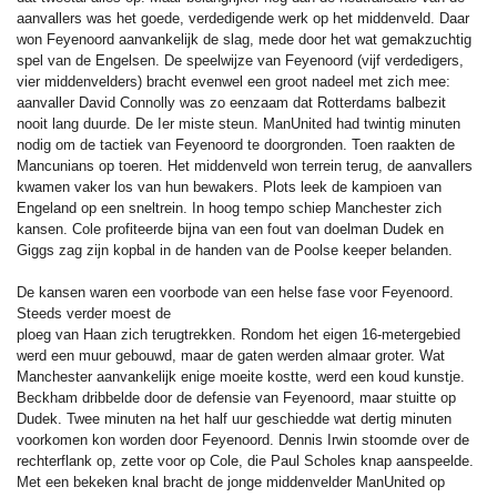
aanvallers was het goede, verdedigende werk op het middenveld. Daar
won Feyenoord aanvankelijk de slag, mede door het wat gemakzuchtig
spel van de Engelsen. De speelwijze van Feyenoord (vijf verdedigers,
vier middenvelders) bracht evenwel een groot nadeel met zich mee:
aanvaller David Connolly was zo eenzaam dat Rotterdams balbezit
nooit lang duurde. De Ier miste steun. ManUnited had twintig minuten
nodig om de tactiek van Feyenoord te doorgronden. Toen raakten de
Mancunians op toeren. Het middenveld won terrein terug, de aanvallers
kwamen vaker los van hun bewakers. Plots leek de kampioen van
Engeland op een sneltrein. In hoog tempo schiep Manchester zich
kansen. Cole profiteerde bijna van een fout van doelman Dudek en
Giggs zag zijn kopbal in de handen van de Poolse keeper belanden.
De kansen waren een voorbode van een helse fase voor Feyenoord.
Steeds verder moest de
ploeg van Haan zich terugtrekken. Rondom het eigen 16-metergebied
werd een muur gebouwd, maar de gaten werden almaar groter. Wat
Manchester aanvankelijk enige moeite kostte, werd een koud kunstje.
Beckham dribbelde door de defensie van Feyenoord, maar stuitte op
Dudek. Twee minuten na het half uur geschiedde wat dertig minuten
voorkomen kon worden door Feyenoord. Dennis Irwin stoomde over de
rechterflank op, zette voor op Cole, die Paul Scholes knap aanspeelde.
Met een bekeken knal bracht de jonge middenvelder ManUnited op