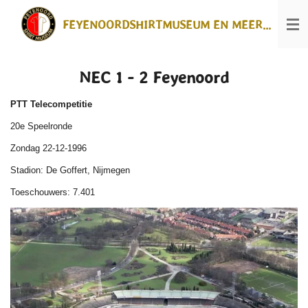
Ga
FEYENOORDSHIRTMUSEUM EN MEER...
direct
naar
de
hoofdinhoud
NEC 1 - 2 Feyenoord
PTT Telecompetitie
20e Speelronde
Zondag 22-12-1996
Stadion: De Goffert, Nijmegen
Toeschouwers: 7.401