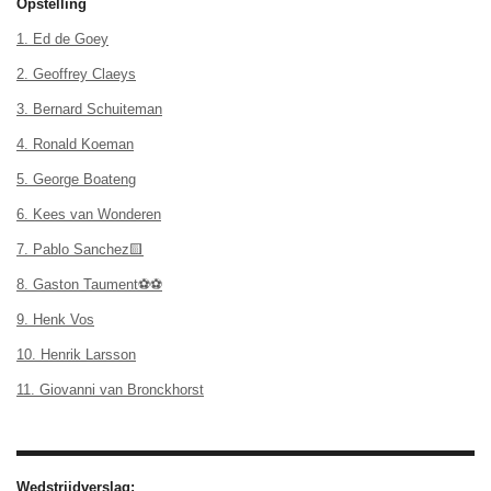
Opstelling
1. Ed de Goey
2. Geoffrey Claeys
3. Bernard Schuiteman
4. Ronald Koeman
5. George Boateng
6. Kees van Wonderen
7. Pablo Sanchez🟨
8. Gaston Taument⚽⚽
9. Henk Vos
10. Henrik Larsson
11. Giovanni van Bronckhorst
Wedstrijdverslag: