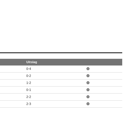
Uitslag
0-4
🟢
0-2
🟢
1-2
🟢
0-1
🟢
2-2
🟢
2-3
🟢