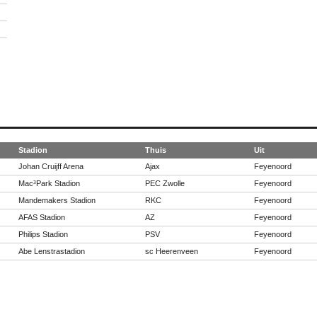
Stadion
Thuis
Uit
Johan Cruijff Arena
Ajax
Feyenoord
Mac³Park Stadion
PEC Zwolle
Feyenoord
Mandemakers Stadion
RKC
Feyenoord
AFAS Stadion
AZ
Feyenoord
Philips Stadion
PSV
Feyenoord
Abe Lenstrastadion
sc Heerenveen
Feyenoord