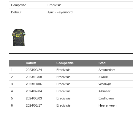
Competitie
Eredivisie
Debuut
Ajax - Feyenoord
Datum
Competitie
Stad
1
2023/09/24
Eredivisie
Amsterdam
2
2023/10/08
Eredivisie
Zwolle
3
2023/11/04
Eredivisie
Waalwijk
4
2024/02/04
Eredivisie
Alkmaar
5
2024/03/03
Eredivisie
Eindhoven
6
2024/03/17
Eredivisie
Heerenveen