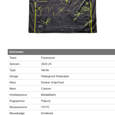
Informatie
Team
Feyenoord
Seizoen
2023-24
Type
Vierde
Design
Plattegrond Rotterdam
Kleur
Donker Grijs/Geel
Merk
Castore
Hoofdsponsor
MediaMarkt
Rugsponsor
Prijsvrij
Mouwsponsor
TOTO
Mouwbadge
Eredivisie