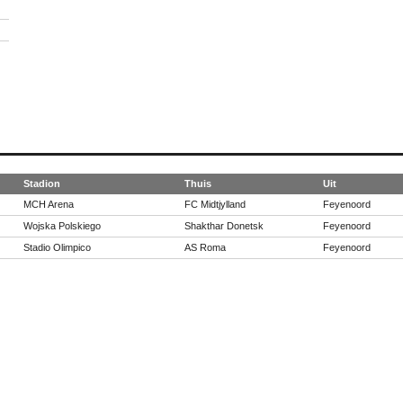
Stadion
Thuis
Uit
MCH Arena
FC Midtjylland
Feyenoord
Wojska Polskiego
Shakthar Donetsk
Feyenoord
Stadio Olimpico
AS Roma
Feyenoord