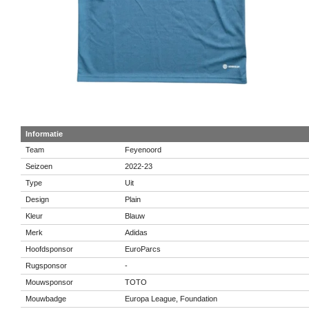
Informatie
Team
Feyenoord
Seizoen
2022-23
Type
Uit
Design
Plain
Kleur
Blauw
Merk
Adidas
Hoofdsponsor
EuroParcs
Rugsponsor
-
Mouwsponsor
TOTO
Mouwbadge
Europa League, Foundation