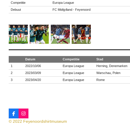
Competitie
Europa League
Debuut
FC Midtjylland - Feyenoord
Datum
Competitie
Stad
1
2022/10/06
Europa League
Herning, Denemarken
2
2023/03/09
Europa League
Warschau, Polen
3
2023/04/20
Europa League
Rome
F
I
a
n
© 2022 Feyenoordshirtmuseum
c
s
e
t