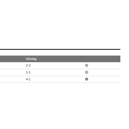
Uitslag
2-2
🟡
1-1
🟡
4-1
🔴