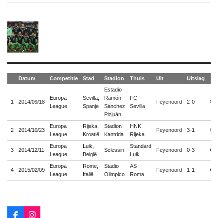
Datum
Competitie
Stad
Stadion
Thuis
Uit
Uitslag
Estadio
Europa
Sevilla,
Ramón
FC
1
2014/09/18
Feyenoord
2-0
🔴
League
Spanje
Sánchez
Sevilla
Pizjuán
Europa
Rijeka,
Stadion
HNK
2
2014/10/23
Feyenoord
3-1
🔴
League
Kroatië
Kantrida
Rijeka
Europa
Luik,
Standard
3
2014/12/11
Sclessin
Feyenoord
0-3
🟢
League
België
Luik
Europa
Rome,
Stadio
AS
4
2015/02/09
Feyenoord
1-1
🟡
League
Italië
Olimpico
Roma
F
I