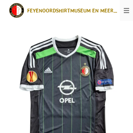
Ga
FEYENOORDSHIRTMUSEUM EN MEER...
direct
naar
de
hoofdinhoud