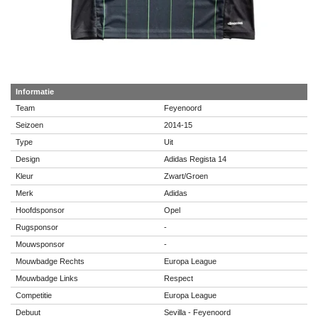
Informatie
Team
Feyenoord
Seizoen
2014-15
Type
Uit
Design
Adidas Regista 14
Kleur
Zwart/Groen
Merk
Adidas
Hoofdsponsor
Opel
Rugsponsor
-
Mouwsponsor
-
Mouwbadge Rechts
Europa League
Mouwbadge Links
Respect
Competitie
Europa League
Debuut
Sevilla - Feyenoord