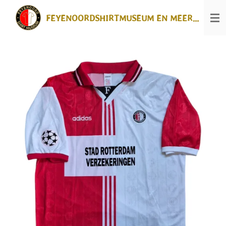
Ga
FEYENOORDSHIRTMUSEUM EN MEER...
direct
naar
de
hoofdinhoud