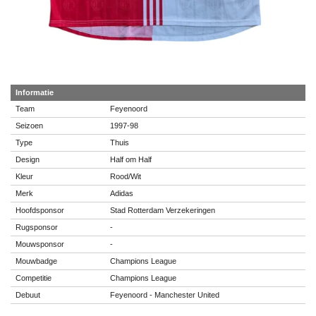
Informatie
Team
Feyenoord
Seizoen
1997-98
Type
Thuis
Design
Half om Half
Kleur
Rood/Wit
Merk
Adidas
Hoofdsponsor
Stad Rotterdam Verzekeringen
Rugsponsor
-
Mouwsponsor
-
Mouwbadge
Champions League
Competitie
Champions League
Debuut
Feyenoord - Manchester United