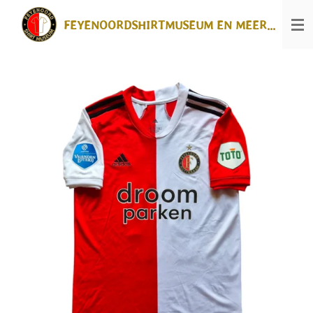
Ga
FEYENOORDSHIRTMUSEUM EN MEER...
direct
naar
de
hoofdinhoud