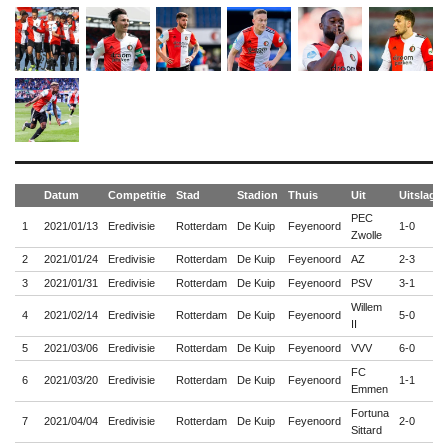
Datum
Competitie
Stad
Stadion
Thuis
Uit
Uitslag
PEC
1
2021/01/13
Eredivisie
Rotterdam
De Kuip
Feyenoord
1-0
Zwolle
2
2021/01/24
Eredivisie
Rotterdam
De Kuip
Feyenoord
AZ
2-3
3
2021/01/31
Eredivisie
Rotterdam
De Kuip
Feyenoord
PSV
3-1
Willem
4
2021/02/14
Eredivisie
Rotterdam
De Kuip
Feyenoord
5-0
II
5
2021/03/06
Eredivisie
Rotterdam
De Kuip
Feyenoord
VVV
6-0
FC
6
2021/03/20
Eredivisie
Rotterdam
De Kuip
Feyenoord
1-1
Emmen
Fortuna
7
2021/04/04
Eredivisie
Rotterdam
De Kuip
Feyenoord
2-0
Sittard