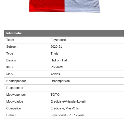
Informatie
Team
Feyenoord
Seizoen
2020-21
Type
Thuis
Design
Half om Half
Kleur
Rood/Wit
Merk
Adidas
Hoofdsponsor
Droomparken
Rugsponsor
-
Mouwsponsor
TOTO
Mouwbadge
Eredivisie/VriendenLoterij
Competitie
Eredivisie, Play-Offs
Debuut
Feyenoord - PEC Zwolle