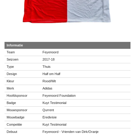
Informatie
Team
Feyenoord
Seizoen
2017-18
Type
Thuis
Design
Half om Half
Kleur
Rood/Wit
Merk
Adidas
Hoofdsponsor
Feyenoord Foundation
Badge
Kuyt Testimonial
Mouwsponsor
Qurrent
Mouwbadge
Eredivisie
Competitie
Kuyt Testimonial
Debuut
Feyenoord - Vrienden van Dirk/Oranje