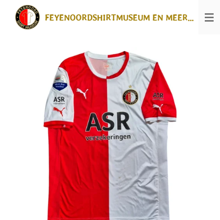
Ga
FEYENOORDSHIRTMUSEUM EN MEER...
direct
naar
de
hoofdinhoud