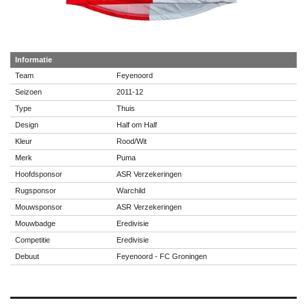
Informatie
Team
Feyenoord
Seizoen
2011-12
Type
Thuis
Design
Half om Half
Kleur
Rood/Wit
Merk
Puma
Hoofdsponsor
ASR Verzekeringen
Rugsponsor
Warchild
Mouwsponsor
ASR Verzekeringen
Mouwbadge
Eredivisie
Competitie
Eredivisie
Debuut
Feyenoord - FC Groningen