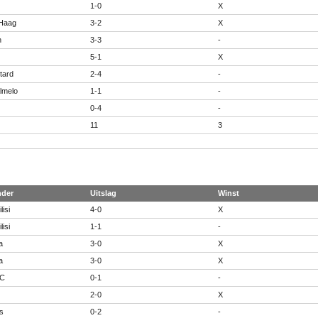
1-0
X
Haag
3-2
X
n
3-3
-
5-1
X
tard
2-4
-
lmelo
1-1
-
0-4
-
11
3
nder
Uitslag
Winst
isi
4-0
X
isi
1-1
-
a
3-0
X
a
3-0
X
FC
0-1
-
2-0
X
s
0-2
-