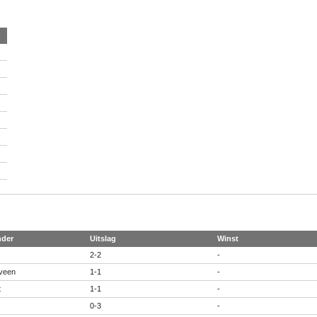
nder
Uitslag
Winst
2-2
-
veen
1-1
-
t
1-1
-
0-3
-