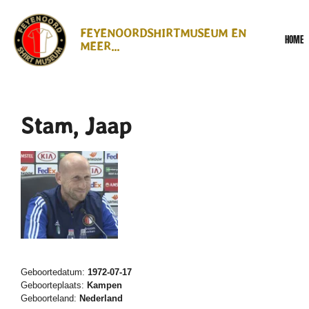
Ga
direct
FEYENOORDSHIRTMUSEUM EN
HOME
naar
MEER...
de
hoofdinhoud
Stam, Jaap
Geboortedatum:
1972-07-17
Geboorteplaats:
Kampen
Geboorteland:
Nederland