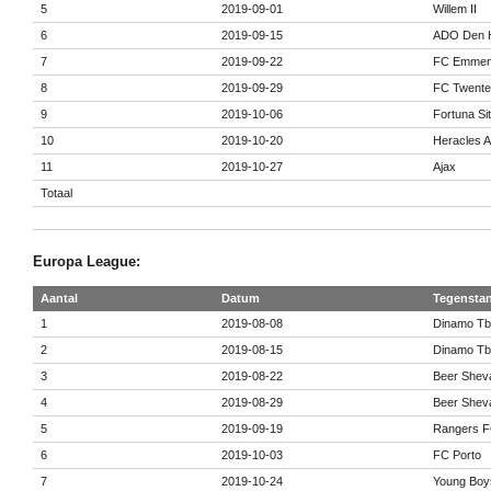
5
2019-09-01
Willem II
6
2019-09-15
ADO Den 
7
2019-09-22
FC Emme
8
2019-09-29
FC Twente
9
2019-10-06
Fortuna Sit
10
2019-10-20
Heracles A
11
2019-10-27
Ajax
Totaal
Europa League:
Aantal
Datum
Tegensta
1
2019-08-08
Dinamo Tbil
2
2019-08-15
Dinamo Tbil
3
2019-08-22
Beer Shev
4
2019-08-29
Beer Shev
5
2019-09-19
Rangers 
6
2019-10-03
FC Porto
7
2019-10-24
Young Boy