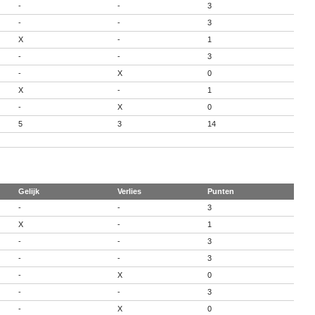
-
-
3
-
-
3
X
-
1
-
-
3
-
X
0
X
-
1
-
X
0
5
3
14
Gelijk
Verlies
Punten
-
-
3
X
-
1
-
-
3
-
-
3
-
X
0
-
-
3
-
X
0