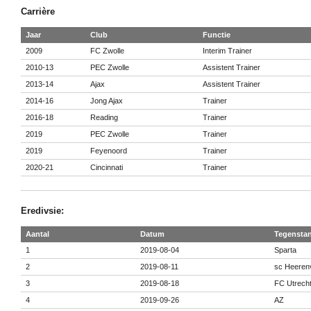
Carrière
Jaar
Club
Functie
2009
FC Zwolle
Interim Trainer
2010-13
PEC Zwolle
Assistent Trainer
2013-14
Ajax
Assistent Trainer
2014-16
Jong Ajax
Trainer
2016-18
Reading
Trainer
2019
PEC Zwolle
Trainer
2019
Feyenoord
Trainer
2020-21
Cincinnati
Trainer
Eredivsie:
Aantal
Datum
Tegensta
1
2019-08-04
Sparta
2
2019-08-11
sc Heeren
3
2019-08-18
FC Utrech
4
2019-09-26
AZ