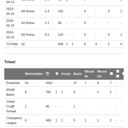
04-13
2023-
AS Roma
1-4
105
-
-
X
-
X
1
-
04-20
2024-
AS Roma
1-1
90
-
-
X
-
-
-
-
02-15
2024-
AS Roma
3-2
120
-
-
X
-
X
1
-
02-22
TOTAAL
10
638
1
1
6
4
2
4
-
Totaal:
Wissel
Wissel
🟨
Wedstrijden
🕐
⚽
Assist
Basis
🟨
🟥
IN
Uit
🟥
Eredivisie
54
4262
-
-
47
7
6
7
-
-
KNVB
8
705
1
1
8
-
1
2
-
-
Beker
Johan
Cruijff
1
90
-
-
1
-
-
-
-
-
Schaal
Champions
6
469
1
1
5
1
1
2
-
-
League