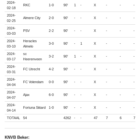
2024-
RKC
1-0
90'
1
-
X
-
-
-
02-18
2024-
Almere City
2-0
90'
-
-
X
-
-
-
02-25
2024-
PSV
2-2
90'
-
-
X
-
-
-
03-03
2024-
Heracles
3-0
90'
-
1
X
-
-
-
03-10
Almelo
2024-
sc
3-2
90'
1
-
X
-
-
-
03-17
Heerenveen
2024-
FC Utrecht
4-2
90'
-
-
X
-
-
-
03-31
2024-
FC Volendam
0-0
90'
-
-
X
-
-
-
04-04
2024-
Ajax
6-0
90'
-
-
X
-
-
-
04-07
2024-
Fortuna Sittard
1-0
90'
-
-
X
-
-
-
04-14
TOTAAL
54
4262
-
-
47
7
6
7
KNVB Beker: