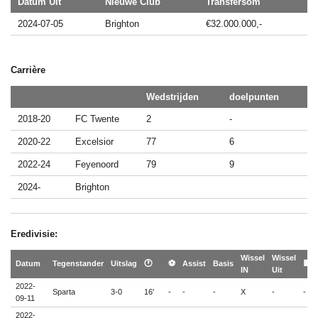
Datum Uit
Nieuwe Club
Transfersom
2024-07-05
Brighton
€32.000.000,-
Carrière
Wedstrijden
doelpunten
2018-20
FC Twente
2
-
2020-22
Excelsior
77
6
2022-24
Feyenoord
79
9
2024-
Brighton
Eredivisie:
Wissel
Wissel
Datum
Tegenstander
Uitslag
🕐
⚽
Assist
Basis
🟨
IN
Uit
2022-
Sparta
3-0
16'
-
-
-
X
-
-
09-11
2022-