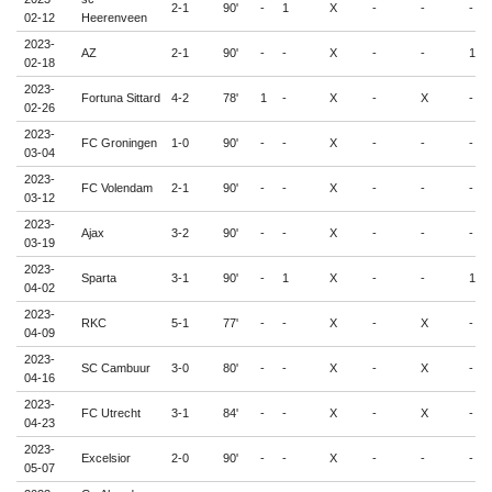
2-1
90'
-
1
X
-
-
-
02-12
Heerenveen
2023-
AZ
2-1
90'
-
-
X
-
-
1
02-18
2023-
Fortuna Sittard
4-2
78'
1
-
X
-
X
-
02-26
2023-
FC Groningen
1-0
90'
-
-
X
-
-
-
03-04
2023-
FC Volendam
2-1
90'
-
-
X
-
-
-
03-12
2023-
Ajax
3-2
90'
-
-
X
-
-
-
03-19
2023-
Sparta
3-1
90'
-
1
X
-
-
1
04-02
2023-
RKC
5-1
77'
-
-
X
-
X
-
04-09
2023-
SC Cambuur
3-0
80'
-
-
X
-
X
-
04-16
2023-
FC Utrecht
3-1
84'
-
-
X
-
X
-
04-23
2023-
Excelsior
2-0
90'
-
-
X
-
-
-
05-07