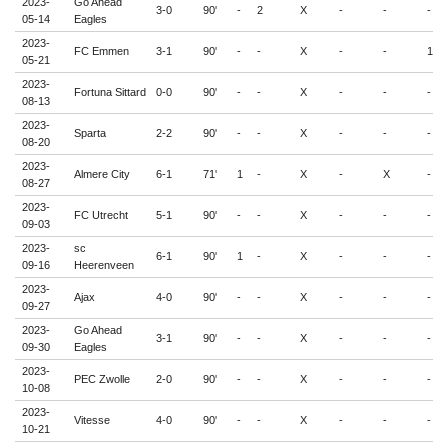
2023-
Go Ahead
3-0
90'
-
2
X
-
-
-
05-14
Eagles
2023-
FC Emmen
3-1
90'
-
-
X
-
-
1
05-21
2023-
Fortuna Sittard
0-0
90'
-
-
X
-
-
-
08-13
2023-
Sparta
2-2
90'
-
-
X
-
-
-
08-20
2023-
Almere City
6-1
71'
1
-
X
-
X
-
08-27
2023-
FC Utrecht
5-1
90'
-
-
X
-
-
-
09-03
2023-
sc
6-1
90'
1
-
X
-
-
-
09-16
Heerenveen
2023-
Ajax
4-0
90'
-
-
X
-
-
-
09-27
2023-
Go Ahead
3-1
90'
-
-
X
-
-
-
09-30
Eagles
2023-
PEC Zwolle
2-0
90'
-
-
X
-
-
-
10-08
2023-
Vitesse
4-0
90'
-
-
X
-
-
-
10-21