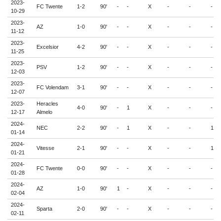
2023-
FC Twente
1-2
90'
-
-
X
-
-
-
10-29
2023-
AZ
1-0
90'
-
-
X
-
-
-
11-12
2023-
Excelsior
4-2
90'
-
-
X
-
-
-
11-25
2023-
PSV
1-2
90'
-
-
X
-
-
-
12-03
2023-
FC Volendam
3-1
90'
-
-
X
-
-
-
12-07
2023-
Heracles
4-0
90'
-
1
X
-
-
-
12-17
Almelo
2024-
NEC
2-2
90'
-
1
X
-
-
1
01-14
2024-
Vitesse
2-1
90'
-
-
X
-
-
1
01-21
2024-
FC Twente
0-0
90'
-
-
X
-
-
-
01-28
2024-
AZ
1-0
90'
1
-
X
-
-
-
02-04
2024-
Sparta
2-0
90'
-
-
X
-
-
-
02-11