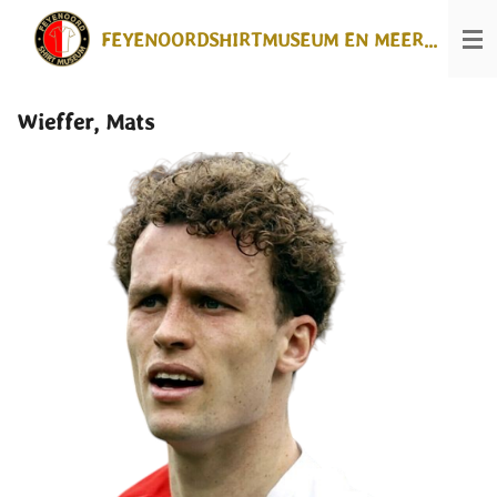
Ga
FEYENOORDSHIRTMUSEUM EN MEER...
direct
naar
de
hoofdinhoud
Wieffer, Mats