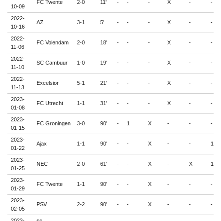
FC Twente
2-0
11'
-
-
-
X
-
-
10-09
2022-
AZ
3-1
5'
-
-
-
X
-
-
10-16
2022-
FC Volendam
2-0
18'
-
-
-
X
-
-
11-06
2022-
SC Cambuur
1-0
19'
-
-
-
X
-
-
11-10
2022-
Excelsior
5-1
21'
-
-
-
X
-
-
11-13
2023-
FC Utrecht
1-1
31'
-
-
-
X
-
-
01-08
2023-
FC Groningen
3-0
90'
-
1
X
-
-
-
01-15
2023-
Ajax
1-1
90'
-
-
X
-
-
1
01-22
2023-
NEC
2-0
61'
-
-
X
-
X
1
01-25
2023-
FC Twente
1-1
90'
-
-
X
-
-
-
01-29
2023-
PSV
2-2
90'
-
-
X
-
-
-
02-05
2023-
sc