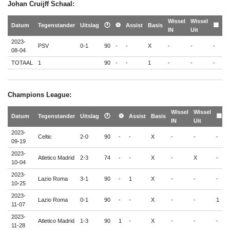
Johan Cruijff Schaal:
Wissel
Wissel
🟨
Datum
Tegenstander
Uitslag
🕐
⚽
Assist
Basis
🟨
IN
Uit
🟥
2023-
PSV
0-1
90
-
-
X
-
-
-
-
08-04
TOTAAL
1
90
-
-
1
-
-
-
-
Champions League:
Wissel
Wissel

Datum
Tegenstander
Uitslag
🕐
⚽
Assist
Basis
🟨
IN
Uit

2023-
Celtic
2-0
90
-
-
X
-
-
-
-
09-19
2023-
Atletico Madrid
2-3
74
-
-
X
-
X
-
-
10-04
2023-
Lazio Roma
3-1
90
-
1
X
-
-
-
-
10-25
2023-
Lazio Roma
0-1
90
-
-
X
-
-
1
-
11-07
2023-
Atletico Madrid
1-3
90
1
-
X
-
-
-
-
11-28