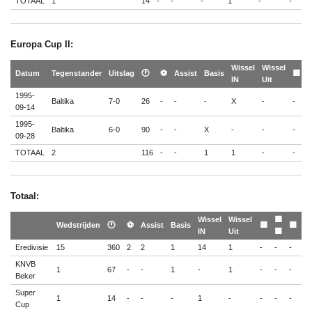
TOTAAL
1
14
-
-
-
1
-
-
-
Europa Cup II:
Wissel
Wissel

Datum
Tegenstander
Uitslag
🕐
⚽
Assist
Basis
🟨
IN
Uit

1995-
Baltika
7-0
26
-
-
-
X
-
-
-
09-14
1995-
Baltika
6-0
90
-
-
X
-
-
-
-
09-28
TOTAAL
2
116
-
-
1
1
-
-
-
Totaal:
Wissel
Wissel
🟨
Wedstrijden
🕐
⚽
Assist
Basis
🟨
🟥
IN
Uit
🟥
Eredivisie
15
360
2
2
1
14
1
-
-
-
KNVB
1
67
-
-
1
-
1
-
-
-
Beker
Super
1
14
-
-
-
1
-
-
-
-
Cup