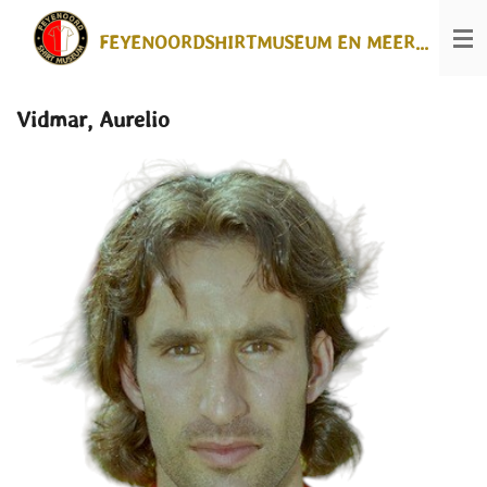
Ga
FEYENOORDSHIRTMUSEUM EN MEER...
direct
naar
de
hoofdinhoud
Vidmar, Aurelio