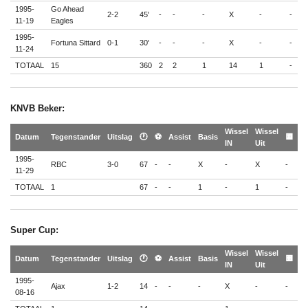
1995-
Go Ahead
2-2
45'
-
-
-
X
-
-
-
11-19
Eagles
1995-
Fortuna Sittard
0-1
30'
-
-
-
X
-
-
-
11-24
TOTAAL
15
360
2
2
1
14
1
-
-
KNVB Beker:
Wissel
Wissel
🟨
Datum
Tegenstander
Uitslag
🕐
⚽
Assist
Basis
🟨
IN
Uit
🟥
1995-
RBC
3-0
67
-
-
X
-
X
-
-
11-29
TOTAAL
1
67
-
-
1
-
1
-
-
Super Cup:
Wissel
Wissel
🟨
Datum
Tegenstander
Uitslag
🕐
⚽
Assist
Basis
🟨
IN
Uit
🟥
1995-
Ajax
1-2
14
-
-
-
X
-
-
-
08-16