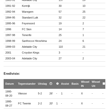
1991-92
Kortrijk
30
10
1992-94
Waregem
57
25
1994-95
Standard Luik
32
22
1995-96
Feyenoord
19
2
1996
FC Sion
14
7
1997-98
Tenerife
25
1
1998-99
Sanfrecce Hiroshima
24
6
1999-03
Adelaide City
110
21
2001
Croydon Kings
3
-
2003-04
Adelaide City
27
2
Eredivisie:
Wissel
Wissel

Datum
Tegenstander
Uitslag
🕐
⚽
Assist
Basis
🟨
IN
Uit

1995-
Vitesse
5-2
26'
-
1
-
X
-
-
-
08-20
1995-
FC Twente
2-2
20'
1
-
-
X
-
-
-
08-27