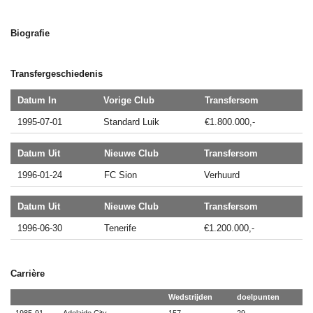
Biografie
Transfergeschiedenis
Datum In
Vorige Club
Transfersom
1995-07-01
Standard Luik
€1.800.000,-
Datum Uit
Nieuwe Club
Transfersom
1996-01-24
FC Sion
Verhuurd
Datum Uit
Nieuwe Club
Transfersom
1996-06-30
Tenerife
€1.200.000,-
Carrière
Wedstrijden
doelpunten
1985-91
Adelaide City
157
29