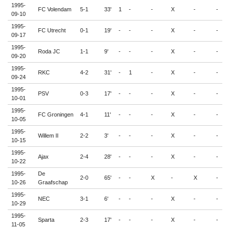
1995-
FC Volendam
5-1
33'
1
-
-
X
-
-
-
09-10
1995-
FC Utrecht
0-1
19'
-
-
-
X
-
-
-
09-17
1995-
Roda JC
1-1
9'
-
-
-
X
-
-
-
09-20
1995-
RKC
4-2
31'
-
1
-
X
-
-
-
09-24
1995-
PSV
0-3
17'
-
-
-
X
-
-
-
10-01
1995-
FC Groningen
4-1
11'
-
-
-
X
-
-
-
10-05
1995-
Willem II
2-2
3'
-
-
-
X
-
-
-
10-15
1995-
Ajax
2-4
28'
-
-
-
X
-
-
-
10-22
1995-
De
2-0
65'
-
-
X
-
X
-
-
10-26
Graafschap
1995-
NEC
3-1
6'
-
-
-
X
-
-
-
10-29
1995-
Sparta
2-3
17'
-
-
-
X
-
-
-
11-05