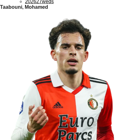
202627weds
Taabouni, Mohamed