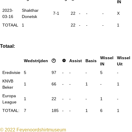
IN
2023-
Shakthar
7-1
22
-
-
-
X
03-16
Donetsk
TOTAAL
1
22
-
-
-
1
Totaal:
Wissel
Wissel
Wedstrijden
🕐
⚽
Assist
Basis
IN
Uit
Eredivisie
5
97
-
-
-
5
-
KNVB
1
66
-
-
1
-
1
Beker
Europa
1
22
-
-
-
1
-
League
TOTAAL:
7
185
-
-
1
6
1
F
I
a
n
© 2022 Feyenoordshirtmuseum