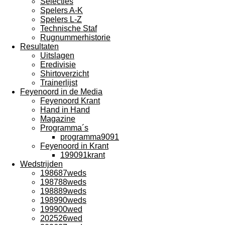
Selecties
Spelers A-K
Spelers L-Z
Technische Staf
Rugnummerhistorie
Resultaten
Uitslagen
Eredivisie
Shirtoverzicht
Trainerlijst
Feyenoord in de Media
Feyenoord Krant
Hand in Hand
Magazine
Programma´s
programma9091
Feyenoord in Krant
199091krant
Wedstrijden
198687weds
198788weds
198889weds
198990weds
199900wed
202526wed