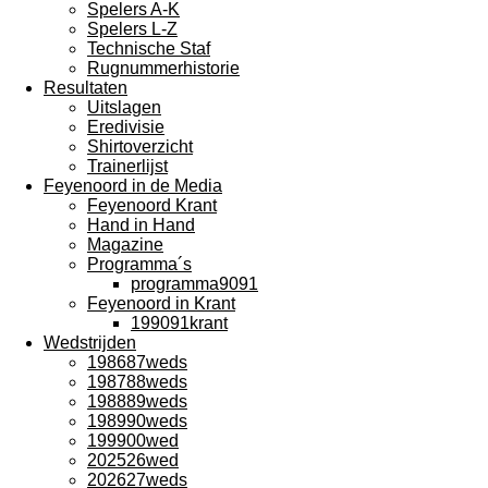
Spelers A-K
Spelers L-Z
Technische Staf
Rugnummerhistorie
Resultaten
Uitslagen
Eredivisie
Shirtoverzicht
Trainerlijst
Feyenoord in de Media
Feyenoord Krant
Hand in Hand
Magazine
Programma´s
programma9091
Feyenoord in Krant
199091krant
Wedstrijden
198687weds
198788weds
198889weds
198990weds
199900wed
202526wed
202627weds