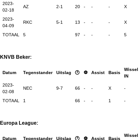
2023-
AZ
2-1
20
-
-
-
X
02-18
2023-
RKC
5-1
13
-
-
-
X
04-09
TOTAAL
5
97
-
-
-
5
KNVB Beker:
Wissel
Datum
Tegenstander
Uitslag
🕐
⚽
Assist
Basis
IN
2023-
NEC
9-7
66
-
-
X
-
02-08
TOTAAL
1
66
-
-
1
-
Europa League:
Wissel
Datum
Tegenstander
Uitslag
🕐
⚽
Assist
Basis