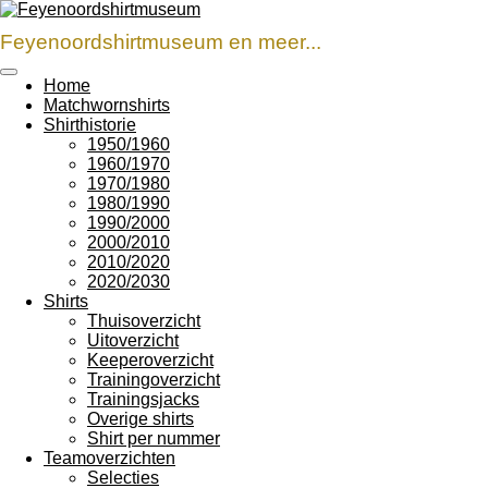
Ga
direct
Feyenoordshirtmuseum en meer...
naar
de
Home
hoofdinhoud
Matchwornshirts
Shirthistorie
1950/1960
1960/1970
1970/1980
1980/1990
1990/2000
2000/2010
2010/2020
2020/2030
Shirts
Thuisoverzicht
Uitoverzicht
Keeperoverzicht
Trainingoverzicht
Trainingsjacks
Overige shirts
Shirt per nummer
Teamoverzichten
Selecties