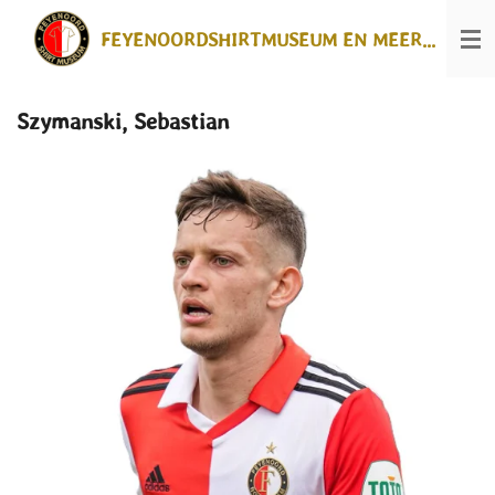
Ga
FEYENOORDSHIRTMUSEUM EN MEER...
direct
naar
de
hoofdinhoud
Szymanski, Sebastian