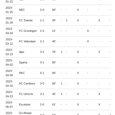
01-22
2023-
NEC
2-0
90'
-
-
X
-
-
-
01-25
2023-
FC Twente
1-1
45'
-
1
X
-
X
-
01-29
2023-
FC Groningen
1-0
21'
-
-
-
X
-
-
03-04
2023-
FC Volendam
2-1
45'
-
-
-
X
-
-
03-12
2023-
Ajax
3-2
76'
1
-
X
-
X
-
03-19
2023-
Sparta
3-1
90'
-
-
X
-
-
-
04-02
2023-
RKC
5-1
90'
-
-
X
-
-
-
04-09
2023-
SC Cambuur
3-0
90'
1
-
X
-
-
-
04-16
2023-
FC Utrecht
3-1
45'
1
-
X
-
X
-
04-23
2023-
Excelsior
2-0
61'
-
-
X
-
X
-
05-07
2023-
Go Ahead