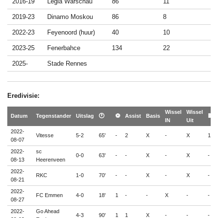
2016-19
Legia Warschau
86
11
2019-23
Dinamo Moskou
86
8
2022-23
Feyenoord (huur)
40
10
2023-25
Fenerbahce
134
22
2025-
Stade Rennes
Eredivisie:
Wissel
Wissel
Datum
Tegenstander
Uitslag
🕐
⚽
Assist
Basis
🟨
IN
Uit
2022-
Vitesse
5-2
65'
-
2
X
-
X
1
08-07
2022-
sc
0-0
63'
-
-
X
-
X
-
08-13
Heerenveen
2022-
RKC
1-0
70'
-
-
X
-
X
-
08-21
2022-
FC Emmen
4-0
18'
1
-
-
X
-
-
08-27
2022-
Go Ahead
4-3
90'
1
1
X
-
-
-