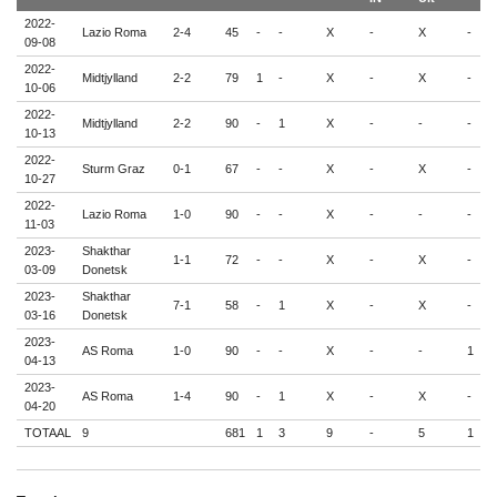
2022-
Lazio Roma
2-4
45
-
-
X
-
X
-
-
09-08
2022-
Midtjylland
2-2
79
1
-
X
-
X
-
-
10-06
2022-
Midtjylland
2-2
90
-
1
X
-
-
-
-
10-13
2022-
Sturm Graz
0-1
67
-
-
X
-
X
-
-
10-27
2022-
Lazio Roma
1-0
90
-
-
X
-
-
-
-
11-03
2023-
Shakthar
1-1
72
-
-
X
-
X
-
-
03-09
Donetsk
2023-
Shakthar
7-1
58
-
1
X
-
X
-
-
03-16
Donetsk
2023-
AS Roma
1-0
90
-
-
X
-
-
1
-
04-13
2023-
AS Roma
1-4
90
-
1
X
-
X
-
-
04-20
TOTAAL
9
681
1
3
9
-
5
1
-