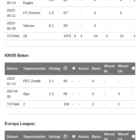
3-0
62'
-
-
X
-
X
1
05-14
Eagles
2023-
FC Emmen
1-3
67'
-
-
X
-
X
-
05-21
2023-
Vitesse
0-1
90'
-
-
X
-
-
-
05-28
TOTAAL
29
1973
9
4
24
5
13
3
KNVB Beker:
Wissel
Wissel

Datum
Tegenstander
Uitslag
🕐
⚽
Assist
Basis
🟨
IN
Uit

2023-
PEC Zwolle
3-1
90
-
-
X
-
-
-
-
01-12
203-04-
Ajax
1-2
68
-
-
X
-
X
-
-
05
TOTAAL
2
158
-
-
2
-
1
-
-
Europa League:
Wissel
Wissel

Datum
Tegenstander
Uitslag
🕐
⚽
Assist
Basis
🟨
IN
Uit
