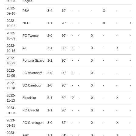
09-03
Eagles
2022-
PSV
3-4
19'
-
-
-
X
-
-
09-18
2022-
NEC
1-1
28'
-
-
-
X
-
1
10-02
2022-
FC Twente
2-0
90'
-
-
X
-
-
-
10-09
2022-
AZ
3-1
86'
1
-
X
-
X
-
10-16
2022-
Fortuna Sittard
1-1
90'
-
-
X
-
-
-
10-22
2022-
FC Volendam
2-0
90'
1
-
X
-
-
-
11-06
2022-
SC Cambuur
1-0
90'
-
-
X
-
-
-
11-10
2022-
Excelsior
5-1
69'
2
-
X
-
X
-
11-13
2023-
FC Utrecht
1-1
90'
-
-
X
-
-
-
01-08
2023-
FC Groningen
3-0
62'
-
-
X
-
X
-
01-15
2023-
Ajax
1-1
81'
-
-
X
-
X
-