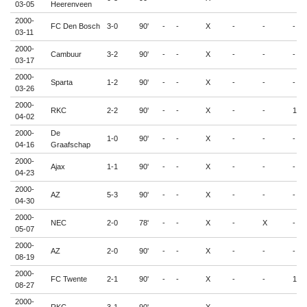
03-05
Heerenveen
2000-
FC Den Bosch
3-0
90'
-
-
X
-
-
-
03-11
2000-
Cambuur
3-2
90'
-
-
X
-
-
-
03-17
2000-
Sparta
1-2
90'
-
-
X
-
-
-
03-26
2000-
RKC
2-2
90'
-
-
X
-
-
1
04-02
2000-
De
1-0
90'
-
-
X
-
-
-
04-16
Graafschap
2000-
Ajax
1-1
90'
-
-
X
-
-
-
04-23
2000-
AZ
5-3
90'
-
-
X
-
-
-
04-30
2000-
NEC
2-0
78'
-
-
X
-
X
-
05-07
2000-
AZ
2-0
90'
-
-
X
-
-
-
08-19
2000-
FC Twente
2-1
90'
-
-
X
-
-
1
08-27
2000-
RKC
3-1
90'
-
-
X
-
-
-