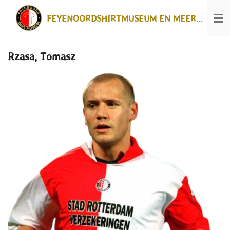
Ga
FEYENOORDSHIRTMUSEUM EN MEER...
direct
naar
de
hoofdinhoud
Rzasa, Tomasz