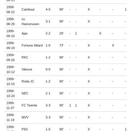
1999-
Cambuur
4-0
90'
-
-
X
-
-
1
08-22
1999-
sc
3-1
90'
-
-
X
-
-
-
08-29
Heerenveen
1999-
Ajax
2-2
29'
-
1
-
X
-
-
09-10
1999-
Fortuna Sittard
1-0
73'
-
-
X
-
X
-
09-19
1999-
RKC
1-2
90'
-
-
X
-
-
-
09-26
1999-
Vitesse
0-0
90'
-
-
X
-
-
-
10-12
1999-
Roda JC
1-2
90'
-
-
X
-
-
-
10-15
1999-
NEC
2-1
90'
-
-
X
-
-
-
10-24
1999-
FC Twente
3-3
90'
1
1
X
-
-
-
11-07
1999-
MVV
3-3
90'
-
-
X
-
-
-
11-19
1999-
PSV
1-0
90'
-
-
X
-
-
1