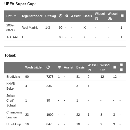
UEFA Super Cup:
Wissel
Wissel
🟨
Datum
Tegenstander
Uitslag
🕐
⚽
Assist
Basis
🟨
IN
Uit
🟥
2002-
Real Madrid
1-3
90
-
-
X
-
-
1
-
08-30
TOTAAL
1
90
-
-
X
-
-
1
-
Totaal:
Wissel
Wissel
🟨
Wedstrijden
🕐
⚽
Assist
Basis
🟨
🟥
IN
Uit
🟥
Eredivisie
90
7273
1
4
81
9
12
12
-
-
KNVB
4
336
-
-
3
1
-
-
-
-
Beker
Johan
Cruijf
1
90
-
-
1
-
-
-
-
-
Schaal
Champions
23
1900
-
-
22
1
3
3
-
-
League
UEFA Cup
10
847
-
-
10
-
2
3
-
-