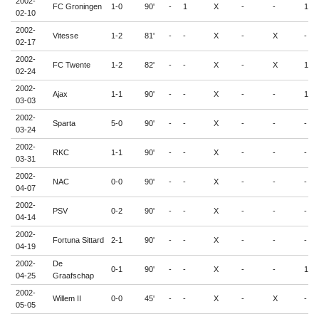
2002-
FC Groningen
1-0
90'
-
1
X
-
-
1
02-10
2002-
Vitesse
1-2
81'
-
-
X
-
X
-
02-17
2002-
FC Twente
1-2
82'
-
-
X
-
X
1
02-24
2002-
Ajax
1-1
90'
-
-
X
-
-
1
03-03
2002-
Sparta
5-0
90'
-
-
X
-
-
-
03-24
2002-
RKC
1-1
90'
-
-
X
-
-
-
03-31
2002-
NAC
0-0
90'
-
-
X
-
-
-
04-07
2002-
PSV
0-2
90'
-
-
X
-
-
-
04-14
2002-
Fortuna Sittard
2-1
90'
-
-
X
-
-
-
04-19
2002-
De
0-1
90'
-
-
X
-
-
1
04-25
Graafschap
2002-
Willem II
0-0
45'
-
-
X
-
X
-
05-05