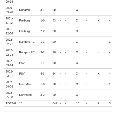
09-14
2000-
Dunaferr
3-1
90
-
-
X
-
-
-
-
09-28
2001-
Freiburg
1-0
43
-
-
X
-
X
-
-
11-22
2001-
Freiburg
2-2
90
-
-
X
-
-
-
-
12-06
2002-
Rangers FC
1-1
90
-
-
X
-
-
1
-
02-21
2002-
Rangers FC
3-2
90
-
-
X
-
-
-
-
02-28
2002-
PSV
1-1
90
-
-
X
-
-
-
-
03-14
2002-
PSV
4-3
84
-
-
X
-
X
-
-
03-21
2002-
Inter Milan
1-0
90
-
-
X
-
-
1
-
04-04
2002-
Dortmund
3-2
90
-
-
X
-
-
-
-
05-08
TOTAAL
10
847
-
-
10
-
2
3
-