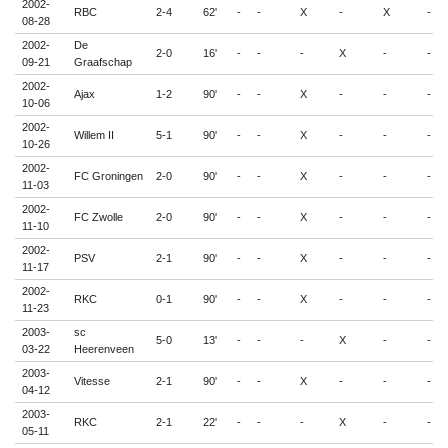
2002-
RBC
2-4
62'
-
-
X
-
X
-
08-28
2002-
De
2-0
16'
-
-
-
X
-
-
09-21
Graafschap
2002-
Ajax
1-2
90'
-
-
X
-
-
-
10-06
2002-
Willem II
5-1
90'
-
-
X
-
-
-
10-26
2002-
FC Groningen
2-0
90'
-
-
X
-
-
-
11-03
2002-
FC Zwolle
2-0
90'
-
-
X
-
-
-
11-10
2002-
PSV
2-1
90'
-
-
X
-
-
-
11-17
2002-
RKC
0-1
90'
-
-
X
-
-
-
11-23
2003-
sc
5-0
13'
-
-
-
X
-
-
03-22
Heerenveen
2003-
Vitesse
2-1
90'
-
-
X
-
-
-
04-12
2003-
RKC
2-1
22'
-
-
-
X
-
-
05-11