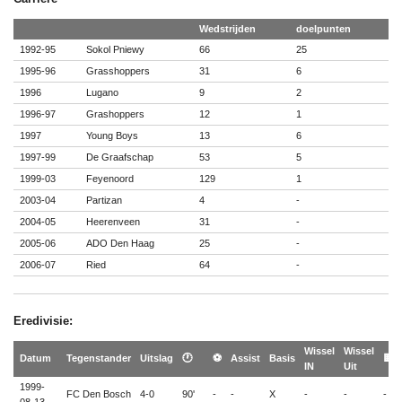
Wedstrijden
doelpunten
1992-95
Sokol Pniewy
66
25
1995-96
Grasshoppers
31
6
1996
Lugano
9
2
1996-97
Grashoppers
12
1
1997
Young Boys
13
6
1997-99
De Graafschap
53
5
1999-03
Feyenoord
129
1
2003-04
Partizan
4
-
2004-05
Heerenveen
31
-
2005-06
ADO Den Haag
25
-
2006-07
Ried
64
-
Eredivisie:
Wissel
Wissel
Datum
Tegenstander
Uitslag
🕐
⚽
Assist
Basis
🟨
IN
Uit
1999-
FC Den Bosch
4-0
90'
-
-
X
-
-
-
08-13