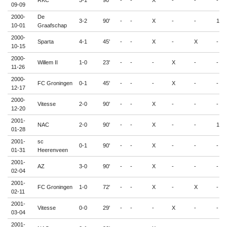
09-09
2000-
De
3-2
90'
-
-
X
-
-
1
10-01
Graafschap
2000-
Sparta
4-1
45'
-
-
X
-
X
-
10-15
2000-
Willem II
1-0
23'
-
-
-
X
-
-
11-26
2000-
FC Groningen
0-1
45'
-
-
-
X
-
-
12-17
2000-
Vitesse
2-0
90'
-
-
X
-
-
-
12-20
2001-
NAC
2-0
90'
-
-
X
-
-
1
01-28
2001-
sc
0-1
90'
-
-
X
-
-
-
01-31
Heerenveen
2001-
AZ
3-0
90'
-
-
X
-
-
-
02-04
2001-
FC Groningen
1-0
72'
-
-
X
-
X
-
02-11
2001-
Vitesse
0-0
29'
-
-
-
X
-
-
03-04
2001-