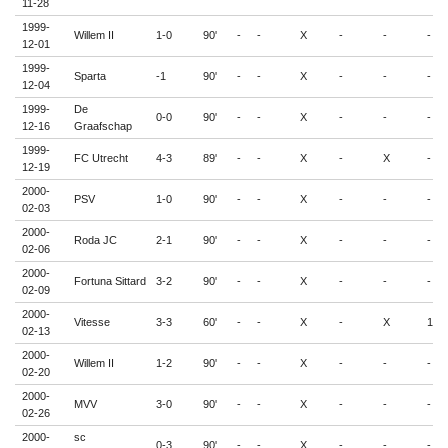
11-28
1999-
Willem II
1-0
90'
-
-
X
-
-
-
12-01
1999-
Sparta
-1
90'
-
-
X
-
-
-
12-04
1999-
De
0-0
90'
-
-
X
-
-
-
12-16
Graafschap
1999-
FC Utrecht
4-3
89'
-
-
X
-
X
-
12-19
2000-
PSV
1-0
90'
-
-
X
-
-
-
02-03
2000-
Roda JC
2-1
90'
-
-
X
-
-
-
02-06
2000-
Fortuna Sittard
3-2
90'
-
-
X
-
-
-
02-09
2000-
Vitesse
3-3
60'
-
-
X
-
X
1
02-13
2000-
Willem II
1-2
90'
-
-
X
-
-
-
02-20
2000-
MVV
3-0
90'
-
-
X
-
-
-
02-26
2000-
sc
0-3
90'
-
-
X
-
-
-