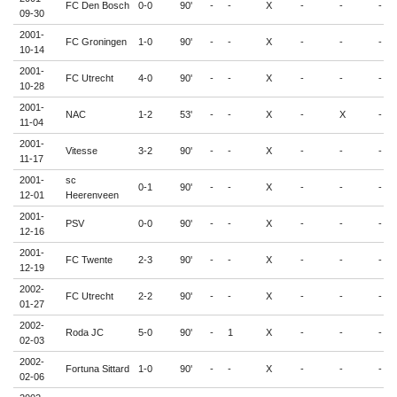
FC Den Bosch
0-0
90'
-
-
X
-
-
-
09-30
2001-
FC Groningen
1-0
90'
-
-
X
-
-
-
10-14
2001-
FC Utrecht
4-0
90'
-
-
X
-
-
-
10-28
2001-
NAC
1-2
53'
-
-
X
-
X
-
11-04
2001-
Vitesse
3-2
90'
-
-
X
-
-
-
11-17
2001-
sc
0-1
90'
-
-
X
-
-
-
12-01
Heerenveen
2001-
PSV
0-0
90'
-
-
X
-
-
-
12-16
2001-
FC Twente
2-3
90'
-
-
X
-
-
-
12-19
2002-
FC Utrecht
2-2
90'
-
-
X
-
-
-
01-27
2002-
Roda JC
5-0
90'
-
1
X
-
-
-
02-03
2002-
Fortuna Sittard
1-0
90'
-
-
X
-
-
-
02-06