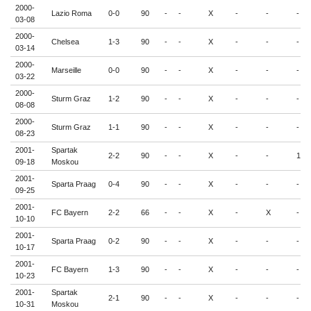
2000-
Lazio Roma
0-0
90
-
-
X
-
-
-
03-08
2000-
Chelsea
1-3
90
-
-
X
-
-
-
03-14
2000-
Marseille
0-0
90
-
-
X
-
-
-
03-22
2000-
Sturm Graz
1-2
90
-
-
X
-
-
-
08-08
2000-
Sturm Graz
1-1
90
-
-
X
-
-
-
08-23
2001-
Spartak
2-2
90
-
-
X
-
-
1
09-18
Moskou
2001-
Sparta Praag
0-4
90
-
-
X
-
-
-
09-25
2001-
FC Bayern
2-2
66
-
-
X
-
X
-
10-10
2001-
Sparta Praag
0-2
90
-
-
X
-
-
-
10-17
2001-
FC Bayern
1-3
90
-
-
X
-
-
-
10-23
2001-
Spartak
2-1
90
-
-
X
-
-
-
10-31
Moskou