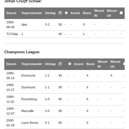
Johan Cruijff Schaal:
Wissel
Wissel
🟨
Datum
Tegenstander
Uitslag
🕐
⚽
Assist
Basis
🟨
IN
Uit
🟥
1999-
Ajax
3-2
90
-
-
X
-
-
-
-
08-08
TOTAAL
1
90
-
-
1
-
-
-
-
Champions League:
Wissel
Wissel
Datum
Tegenstander
Uitslag
🕐
⚽
Assist
Basis
🟨
IN
Uit
1999-
Dortmund
1-1
45
-
-
X
-
X
-
09-14
1999-
Dortmund
1-1
90
-
-
X
-
-
-
10-27
1999-
Rosenborg
1-0
90
-
-
X
-
-
-
11-02
1999-
Marseille
3-0
90
-
-
X
-
-
-
12-07
2000-
Lazio Roma
2-1
90
-
-
X
-
-
-
02-29