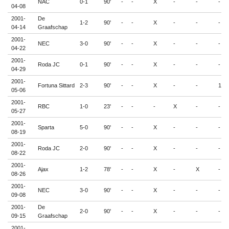
NAC
0-1
90'
-
-
X
-
-
-
04-08
2001-
De
1-2
90'
-
-
X
-
-
-
04-14
Graafschap
2001-
NEC
3-0
90'
-
-
X
-
-
-
04-22
2001-
Roda JC
0-1
90'
-
-
X
-
-
-
04-29
2001-
Fortuna Sittard
2-3
90'
-
-
X
-
-
1
05-06
2001-
RBC
1-0
23'
-
-
-
X
-
-
05-27
2001-
Sparta
5-0
90'
-
-
X
-
-
-
08-19
2001-
Roda JC
2-0
90'
-
-
X
-
-
-
08-22
2001-
Ajax
1-2
78'
-
-
X
-
X
-
08-26
2001-
NEC
3-0
90'
-
-
X
-
-
-
09-08
2001-
De
2-0
90'
-
-
X
-
-
-
09-15
Graafschap
2001-