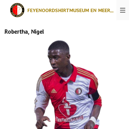
Ga
FEYENOORDSHIRTMUSEUM EN MEER...
direct
naar
de
hoofdinhoud
Robertha, Nigel