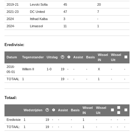
2019-21
Levski Sofia
45
20
2021-23
DC United
47
7
2024
Ittihad Kalba
3
-
2024-
Limassol
11
1
Eredivisie:
Wissel
Wissel
🟨
Datum
Tegenstander
Uitslag
🕐
⚽
Assist
Basis
🟨
IN
Uit
🟥
2016-
Willem II
1-0
19
-
-
-
X
-
-
-
05-01
TOTAAL
1
19
-
-
-
1
-
-
-
Totaal:
Wissel
Wissel
🟨
Wedstrijden
🕐
⚽
Assist
Basis
🟨
🟥
IN
Uit
🟥
Eredivisie
1
19
-
-
-
1
-
-
-
-
TOTAAL:
1
19
-
-
-
1
-
-
-
-