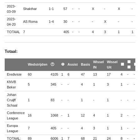
2023-
Shakthar
1-1
57
-
-
X
-
X
-
-
03-09
2023-
AS Roma
1-4
30
-
-
-
X
-
-
-
04-20
TOTAAL
7
405
-
-
4
3
1
1
-
Totaal:
Wissel
Wissel
🟨
Wedstrijden
🕐
⚽
Assist
Basis
🟨
🟥
IN
Uit
🟥
Eredivisie
60
4105
1
6
47
13
17
4
-
-
KNVB
5
345
-
-
4
1
3
1
-
-
Beker
Johan
Cruijff
1
83
-
-
1
-
1
-
-
-
Schaal
Conference
16
1068
-
1
12
4
1
2
-
-
League
Europa
7
405
-
-
4
3
1
1
-
-
League
TOTAAL:
89
6006
1
7
68
21
24
8
-
-