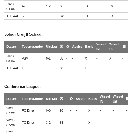
2023-
Ajax
1-2
68
-
-
X
-
X
-
-
04-05
TOTAAL
5
345
-
-
4
1
3
1
-
Johan Cruijff Schaal:
Wissel
Wissel
🟨
Datum
Tegenstander
Uitslag
🕐
⚽
Assist
Basis
🟨
IN
Uit
🟥
2023-
PSV
0-1
83
-
-
X
-
X
-
-
08-04
TOTAAL
1
83
-
-
1
-
1
-
-
Conference League:
Wissel
Wissel
Datum
Tegenstander
Uitslag
🕐
⚽
Assist
Basis
🟨
IN
Uit
2021-
FC Drita
0-0
90
-
-
X
-
-
-
07-22
2021-
FC Drita
3-2
83
-
-
X
-
-
-
07-29