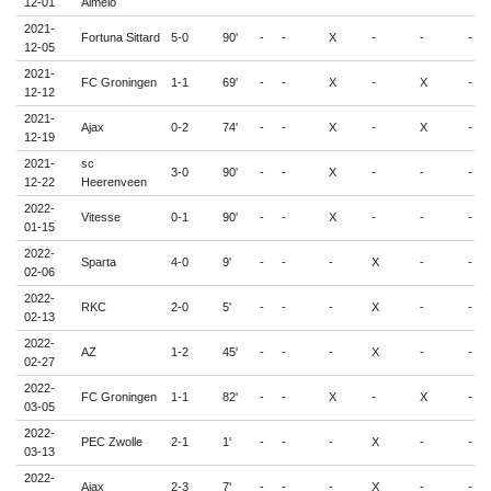
12-01
Almelo
2021-
Fortuna Sittard
5-0
90'
-
-
X
-
-
-
12-05
2021-
FC Groningen
1-1
69'
-
-
X
-
X
-
12-12
2021-
Ajax
0-2
74'
-
-
X
-
X
-
12-19
2021-
sc
3-0
90'
-
-
X
-
-
-
12-22
Heerenveen
2022-
Vitesse
0-1
90'
-
-
X
-
-
-
01-15
2022-
Sparta
4-0
9'
-
-
-
X
-
-
02-06
2022-
RKC
2-0
5'
-
-
-
X
-
-
02-13
2022-
AZ
1-2
45'
-
-
-
X
-
-
02-27
2022-
FC Groningen
1-1
82'
-
-
X
-
X
-
03-05
2022-
PEC Zwolle
2-1
1'
-
-
-
X
-
-
03-13
2022-
Ajax
2-3
7'
-
-
-
X
-
-