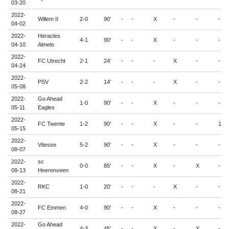
03-20
2022-
Willem II
2-0
90'
-
-
X
-
-
-
04-02
2022-
Heracles
4-1
90'
-
-
X
-
-
-
04-10
Almelo
2022-
FC Utrecht
2-1
24'
-
-
-
X
-
-
04-24
2022-
PSV
2-2
14'
-
-
-
X
-
-
05-08
2022-
Go Ahead
1-0
90'
-
-
X
-
-
-
05-11
Eagles
2022-
FC Twente
1-2
90'
-
-
X
-
-
1
05-15
2022-
Vitesse
5-2
90'
-
-
X
-
-
-
08-07
2022-
sc
0-0
85'
-
-
X
-
X
-
08-13
Heerenveen
2022-
RKC
1-0
20'
-
-
-
X
-
-
08-21
2022-
FC Emmen
4-0
90'
-
-
X
-
-
-
08-27
2022-
Go Ahead
4-3
45'
-
-
X
-
X
-