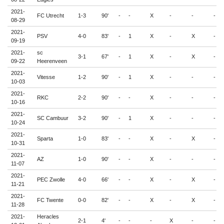
2021-
FC Utrecht
1-3
90'
-
-
X
-
-
-
08-29
2021-
PSV
4-0
83'
-
1
X
-
X
-
09-19
2021-
sc
3-1
67'
-
1
X
-
X
-
09-22
Heerenveen
2021-
Vitesse
1-2
90'
-
1
X
-
-
-
10-03
2021-
RKC
2-2
90'
-
-
X
-
-
-
10-16
2021-
SC Cambuur
3-2
90'
-
1
X
-
-
-
10-24
2021-
Sparta
1-0
83'
-
-
X
-
X
-
10-31
2021-
AZ
1-0
90'
-
-
X
-
-
-
11-07
2021-
PEC Zwolle
4-0
66'
-
-
X
-
X
-
11-21
2021-
FC Twente
0-0
82'
-
-
X
-
X
-
11-28
2021-
Heracles
2-1
4'
-
-
-
X
-
-