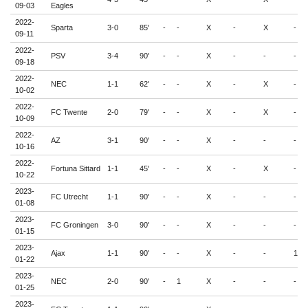
09-03
Eagles
2022-
Sparta
3-0
85'
-
-
X
-
X
-
09-11
2022-
PSV
3-4
90'
-
-
X
-
-
-
09-18
2022-
NEC
1-1
62'
-
-
X
-
X
-
10-02
2022-
FC Twente
2-0
79'
-
-
X
-
X
-
10-09
2022-
AZ
3-1
90'
-
-
X
-
-
-
10-16
2022-
Fortuna Sittard
1-1
45'
-
-
X
-
X
-
10-22
2023-
FC Utrecht
1-1
90'
-
-
X
-
-
-
01-08
2023-
FC Groningen
3-0
90'
-
-
X
-
-
-
01-15
2023-
Ajax
1-1
90'
-
-
X
-
-
1
01-22
2023-
NEC
2-0
90'
-
1
X
-
-
-
01-25
2023-