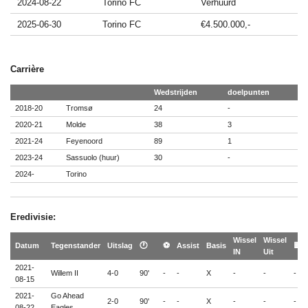
2024-08-22
Torino FC
Verhuurd
2025-06-30
Torino FC
€4.500.000,-
Carrière
Wedstrijden
doelpunten
2018-20
Tromsø
24
-
2020-21
Molde
38
3
2021-24
Feyenoord
89
1
2023-24
Sassuolo (huur)
30
-
2024-
Torino
Eredivisie:
Wissel
Wissel
Datum
Tegenstander
Uitslag
🕐
⚽
Assist
Basis
🟨
IN
Uit
2021-
Willem II
4-0
90'
-
-
X
-
-
-
08-15
2021-
Go Ahead
2-0
90'
-
-
X
-
-
-
08-22
Eagles