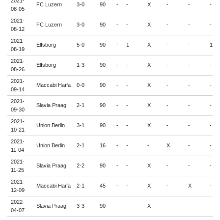
2021-
FC Luzern
3-0
90
-
-
X
-
-
-
08-05
2021-
FC Luzern
3-0
90
-
-
X
-
-
-
08-12
2021-
Elfsborg
5-0
90
-
1
X
-
-
1
08-19
2021-
Elfsborg
1-3
90
-
-
X
-
-
-
08-26
2021-
Maccabi Haïfa
0-0
90
-
-
X
-
-
-
09-14
2021-
Slavia Praag
2-1
90
-
-
X
-
-
-
09-30
2021-
Union Berlin
3-1
90
-
-
X
-
-
-
10-21
2021-
Union Berlin
2-1
16
-
-
-
X
-
-
11-04
2021-
Slavia Praag
2-2
90
-
-
X
-
-
-
11-25
2021-
Maccabi Haïfa
2-1
45
-
-
X
-
X
-
12-09
2022-
Slavia Praag
3-3
90
-
-
X
-
-
-
04-07