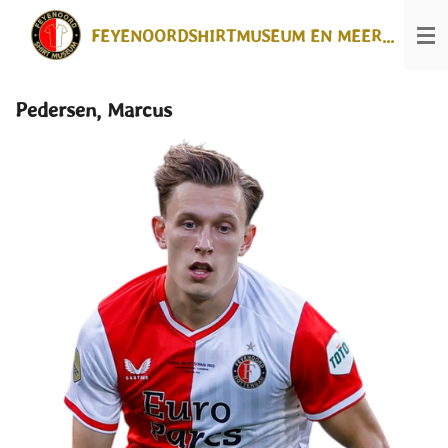
Ga
FEYENOORDSHIRTMUSEUM EN MEER...
direct
naar
de
hoofdinhoud
Pedersen, Marcus