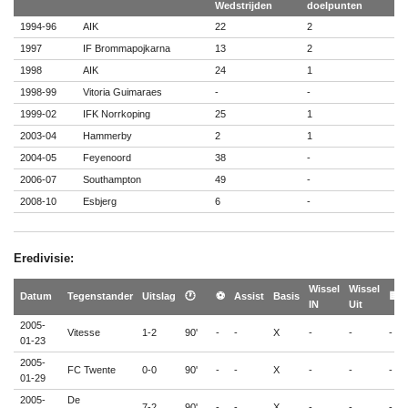
Wedstrijden
doelpunten
1994-96
AIK
22
2
1997
IF Brommapojkarna
13
2
1998
AIK
24
1
1998-99
Vitoria Guimaraes
-
-
1999-02
IFK Norrkoping
25
1
2003-04
Hammerby
2
1
2004-05
Feyenoord
38
-
2006-07
Southampton
49
-
2008-10
Esbjerg
6
-
Eredivisie:
Wissel
Wissel
Datum
Tegenstander
Uitslag
🕐
⚽
Assist
Basis
🟨
IN
Uit
2005-
Vitesse
1-2
90'
-
-
X
-
-
-
01-23
2005-
FC Twente
0-0
90'
-
-
X
-
-
-
01-29
2005-
De
7-2
90'
-
-
X
-
-
-