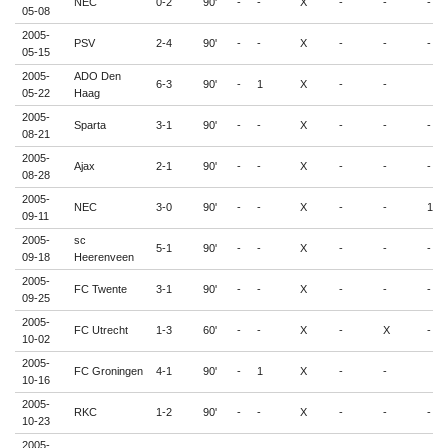
NEC
0-2
90'
-
-
X
-
-
-
05-08
2005-
PSV
2-4
90'
-
-
X
-
-
-
05-15
2005-
ADO Den
6-3
90'
-
1
X
-
-
05-22
Haag
2005-
Sparta
3-1
90'
-
-
X
-
-
-
08-21
2005-
Ajax
2-1
90'
-
-
X
-
-
-
08-28
2005-
NEC
3-0
90'
-
-
X
-
-
1
09-11
2005-
sc
5-1
90'
-
-
X
-
-
-
09-18
Heerenveen
2005-
FC Twente
3-1
90'
-
-
X
-
-
-
09-25
2005-
FC Utrecht
1-3
60'
-
-
X
-
X
-
10-02
2005-
FC Groningen
4-1
90'
-
1
X
-
-
10-16
2005-
RKC
1-2
90'
-
-
X
-
-
-
10-23
2005-