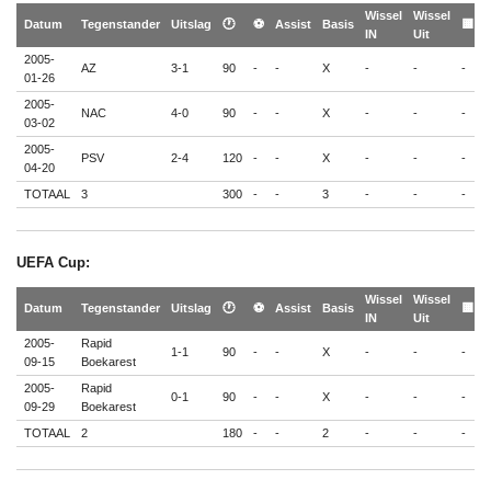
Wissel
Wissel

Datum
Tegenstander
Uitslag
🕐
⚽
Assist
Basis
🟨
IN
Uit

2005-
AZ
3-1
90
-
-
X
-
-
-
-
01-26
2005-
NAC
4-0
90
-
-
X
-
-
-
-
03-02
2005-
PSV
2-4
120
-
-
X
-
-
-
-
04-20
TOTAAL
3
300
-
-
3
-
-
-
-
UEFA Cup:
Wissel
Wissel

Datum
Tegenstander
Uitslag
🕐
⚽
Assist
Basis
🟨
IN
Uit

2005-
Rapid
1-1
90
-
-
X
-
-
-
-
09-15
Boekarest
2005-
Rapid
0-1
90
-
-
X
-
-
-
-
09-29
Boekarest
TOTAAL
2
180
-
-
2
-
-
-
-