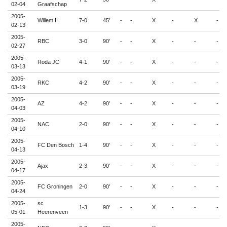
02-04
Graafschap
2005-
Willem II
7-0
45'
-
-
X
-
X
-
02-13
2005-
RBC
3-0
90'
-
-
X
-
-
-
02-27
2005-
Roda JC
4-1
90'
-
-
X
-
-
-
03-13
2005-
RKC
4-2
90'
-
-
X
-
-
-
03-19
2005-
AZ
4-2
90'
-
-
X
-
-
-
04-03
2005-
NAC
2-0
90'
-
-
X
-
-
-
04-10
2005-
FC Den Bosch
1-4
90'
-
-
X
-
-
-
04-13
2005-
Ajax
2-3
90'
-
-
X
-
-
-
04-17
2005-
FC Groningen
2-0
90'
-
-
X
-
-
-
04-24
2005-
sc
1-3
90'
-
-
X
-
-
-
05-01
Heerenveen
2005-