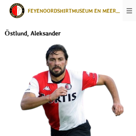
Ga
FEYENOORDSHIRTMUSEUM EN MEER...
direct
naar
de
hoofdinhoud
Östlund, Aleksander