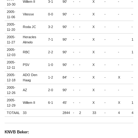
Willem II
3-1
90'
-
-
X
-
-
-
10-30
2005-
Vitesse
0-0
90'
-
-
X
-
-
-
11-06
2005-
Roda JC
3-2
90'
-
-
X
-
-
-
11-20
2005-
Heracles
7-1
90'
-
-
X
-
-
1
11-27
Almelo
2005-
RBC
2-2
90'
-
-
X
-
-
1
12-03
2005-
PSV
1-0
90'
-
-
X
-
-
-
12-11
2005-
ADO Den
1-2
84'
-
-
X
-
X
-
12-18
Haag
2005-
AZ
2-0
90'
-
-
X
-
-
-
12-26
2005-
Willem II
6-1
45'
-
-
X
-
X
1
12-29
TOTAAL
33
2844
-
2
33
-
4
4
KNVB Beker: