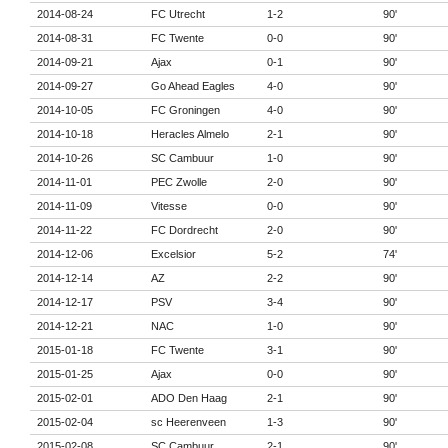
2014-08-24
FC Utrecht
1-2
90'
2014-08-31
FC Twente
0-0
90'
2014-09-21
Ajax
0-1
90'
2014-09-27
Go Ahead Eagles
4-0
90'
2014-10-05
FC Groningen
4-0
90'
2014-10-18
Heracles Almelo
2-1
90'
2014-10-26
SC Cambuur
1-0
90'
2014-11-01
PEC Zwolle
2-0
90'
2014-11-09
Vitesse
0-0
90'
2014-11-22
FC Dordrecht
2-0
90'
2014-12-06
Excelsior
5-2
74'
2014-12-14
AZ
2-2
90'
2014-12-17
PSV
3-4
90'
2014-12-21
NAC
1-0
90'
2015-01-18
FC Twente
3-1
90'
2015-01-25
Ajax
0-0
90'
2015-02-01
ADO Den Haag
2-1
90'
2015-02-04
sc Heerenveen
1-3
90'
2015-02-08
SC Cambuur
2-1
90'