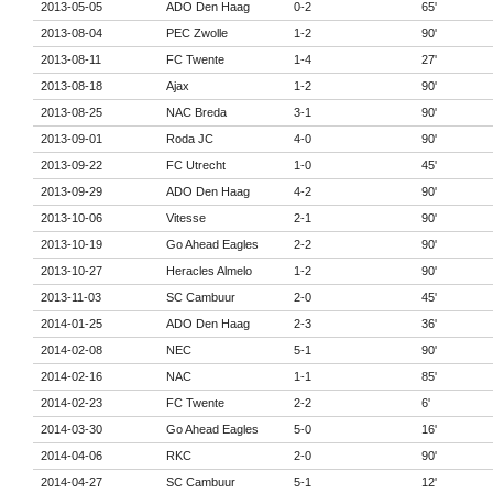
2013-05-05
ADO Den Haag
0-2
65'
2013-08-04
PEC Zwolle
1-2
90'
2013-08-11
FC Twente
1-4
27'
2013-08-18
Ajax
1-2
90'
2013-08-25
NAC Breda
3-1
90'
2013-09-01
Roda JC
4-0
90'
2013-09-22
FC Utrecht
1-0
45'
2013-09-29
ADO Den Haag
4-2
90'
2013-10-06
Vitesse
2-1
90'
2013-10-19
Go Ahead Eagles
2-2
90'
2013-10-27
Heracles Almelo
1-2
90'
2013-11-03
SC Cambuur
2-0
45'
2014-01-25
ADO Den Haag
2-3
36'
2014-02-08
NEC
5-1
90'
2014-02-16
NAC
1-1
85'
2014-02-23
FC Twente
2-2
6'
2014-03-30
Go Ahead Eagles
5-0
16'
2014-04-06
RKC
2-0
90'
2014-04-27
SC Cambuur
5-1
12'