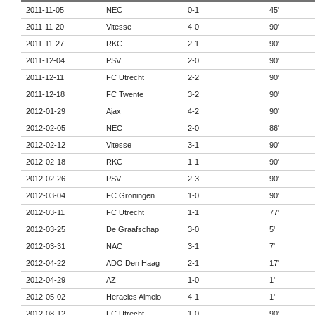
2011-11-05
NEC
0-1
45'
2011-11-20
Vitesse
4-0
90'
2011-11-27
RKC
2-1
90'
2011-12-04
PSV
2-0
90'
2011-12-11
FC Utrecht
2-2
90'
2011-12-18
FC Twente
3-2
90'
2012-01-29
Ajax
4-2
90'
2012-02-05
NEC
2-0
86'
2012-02-12
Vitesse
3-1
90'
2012-02-18
RKC
1-1
90'
2012-02-26
PSV
2-3
90'
2012-03-04
FC Groningen
1-0
90'
2012-03-11
FC Utrecht
1-1
77'
2012-03-25
De Graafschap
3-0
5'
2012-03-31
NAC
3-1
7'
2012-04-22
ADO Den Haag
2-1
17'
2012-04-29
AZ
1-0
1'
2012-05-02
Heracles Almelo
4-1
1'
2012-08-12
FC Utrecht
1-0
90'