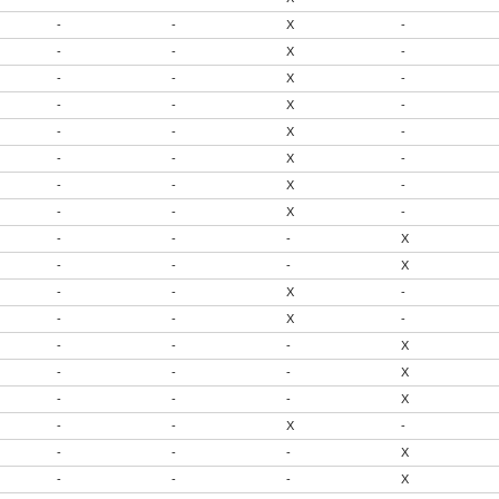
-
-
X
-
-
-
X
-
-
-
X
-
-
-
X
-
-
-
X
-
-
-
X
-
-
-
X
-
-
-
X
-
-
-
-
X
-
-
-
X
-
-
X
-
-
-
X
-
-
-
-
X
-
-
-
X
-
-
-
X
-
-
X
-
-
-
-
X
-
-
-
X