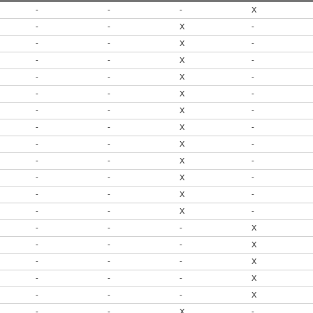
-
-
-
X
-
-
X
-
-
-
X
-
-
-
X
-
-
-
X
-
-
-
X
-
-
-
X
-
-
-
X
-
-
-
X
-
-
-
X
-
-
-
X
-
-
-
X
-
-
-
X
-
-
-
-
X
-
-
-
X
-
-
-
X
-
-
-
X
-
-
-
X
-
-
X
-