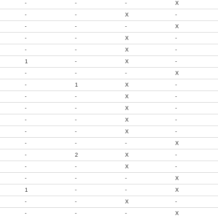
-
-
-
X
-
-
X
-
-
-
-
X
-
-
X
-
-
-
X
-
1
-
X
-
-
-
-
X
-
1
X
-
-
-
X
-
-
-
X
-
-
-
X
-
-
-
X
-
-
-
-
X
-
2
X
-
-
-
X
-
-
-
-
X
1
-
-
X
-
-
X
-
-
-
-
X