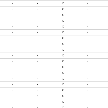
-
-
X
-
-
-
X
-
-
-
X
-
-
-
X
-
-
-
X
-
-
-
X
-
-
-
X
-
-
-
X
-
-
-
X
-
-
-
X
-
-
-
X
-
-
-
X
-
-
-
X
-
-
-
X
-
-
-
X
-
-
-
X
-
-
1
X
-
-
-
X
-
-
-
X
-