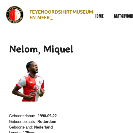
Ga
FEYENOORDSHIRTMUSEUM
direct
HOME
MATCHWOR
EN MEER...
naar
de
hoofdinhoud
Nelom, Miquel
Geboortedatum:
1990-09-22
Geboorteplaats:
Rotterdam
Geboorteland:
Nederland
Lengte:
175cm