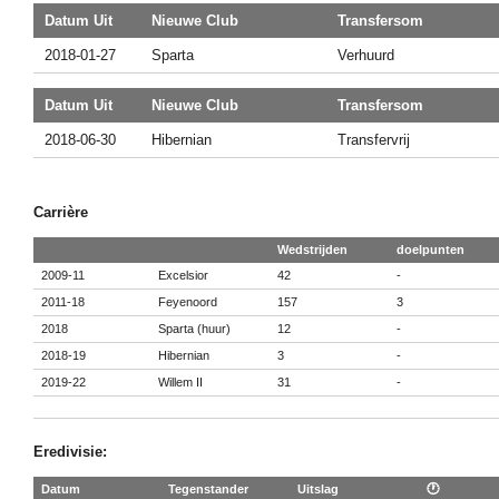
Datum Uit
Nieuwe Club
Transfersom
2018-01-27
Sparta
Verhuurd
Datum Uit
Nieuwe Club
Transfersom
2018-06-30
Hibernian
Transfervrij
Carrière
Wedstrijden
doelpunten
2009-11
Excelsior
42
-
2011-18
Feyenoord
157
3
2018
Sparta (huur)
12
-
2018-19
Hibernian
3
-
2019-22
Willem II
31
-
Eredivisie:
Datum
Tegenstander
Uitslag
🕐