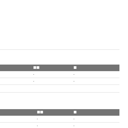
🟨🟥
🟥
-
-
-
-
🟨🟥
🟥
-
-
-
-