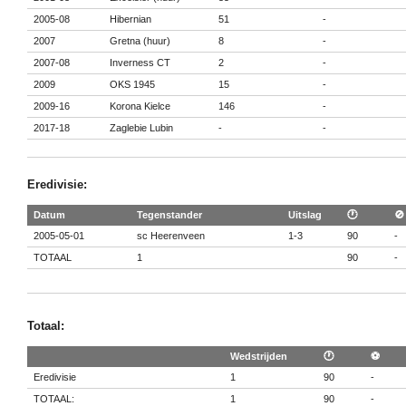
2005-08
Hibernian
51
-
2007
Gretna (huur)
8
-
2007-08
Inverness CT
2
-
2009
OKS 1945
15
-
2009-16
Korona Kielce
146
-
2017-18
Zaglebie Lubin
-
-
Eredivisie:
Datum
Tegenstander
Uitslag
🕐
🚫
2005-05-01
sc Heerenveen
1-3
90
-
TOTAAL
1
90
-
Totaal:
Wedstrijden
🕐
⚽
Eredivisie
1
90
-
TOTAAL:
1
90
-