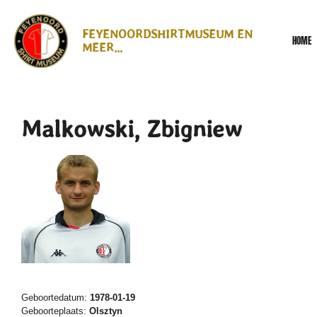
Ga
direct
FEYENOORDSHIRTMUSEUM EN
HOME
naar
MEER...
de
hoofdinhoud
Malkowski, Zbigniew
Geboortedatum:
1978-01-19
Geboorteplaats:
Olsztyn