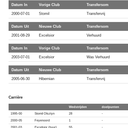
Datum In
Vorige Club
Transfersom
2000-07-01
Stomil
Transfervrij
Datum Uit
Nieuwe Club
Transfersom
2001-08-29
Excelsior
Verhuurd
Datum In
Vorige Club
Transfersom
2003-07-01
Excelsior
Was Verhuurd
Datum Uit
Nieuwe Club
Transfersom
2005-06-30
Hibernian
Transfervrij
Carrière
Wedstrijden
doelpunten
1995-00
Stomil Olsztyn
28
-
2000-05
Feyenoord
1
-
2001-03
Excelsior (huur)
55
-