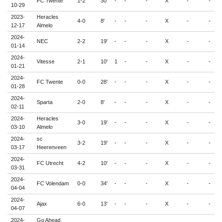
FC Twente
1-2
30'
-
-
-
X
-
-
-
10-29
2023-
Heracles
4-0
8'
-
-
-
X
-
-
-
12-17
Almelo
2024-
NEC
2-2
19'
-
-
-
X
-
-
-
01-14
2024-
Vitesse
2-1
10'
1
-
-
X
-
-
-
01-21
2024-
FC Twente
0-0
28'
-
-
-
X
-
-
-
01-28
2024-
Sparta
2-0
8'
-
-
-
X
-
-
-
02-11
2024-
Heracles
3-0
19'
-
-
-
X
-
-
-
03-10
Almelo
2024-
sc
3-2
19'
-
-
-
X
-
-
-
03-17
Heerenveen
2024-
FC Utrecht
4-2
10'
-
-
-
X
-
-
-
03-31
2024-
FC Volendam
0-0
34'
-
-
-
X
-
-
-
04-04
2024-
Ajax
6-0
13'
-
-
-
X
-
-
-
04-07
2024-
Go Ahead