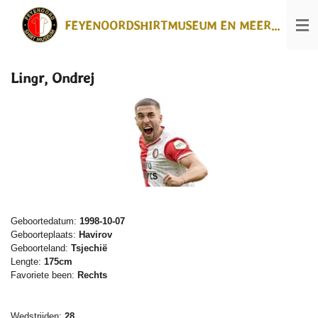
Ga
FEYENOORDSHIRTMUSEUM EN MEER...
direct
naar
de
hoofdinhoud
Lingr, Ondrej
Geboortedatum:
1998-10-07
Geboorteplaats:
Havirov
Geboorteland:
Tsjechië
Lengte:
175cm
Favoriete been:
Rechts
Wedstrijden:
28