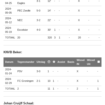
3-1
12'
-
-
-
X
-
-
-
04-25
Eagles
2024-
PEC Zwolle
5-0
14'
-
-
-
X
-
-
-
05-05
2024-
NEC
3-2
22'
-
-
-
X
-
-
-
05-12
2024-
Excelsior
4-0
30'
1
-
-
X
-
-
-
05-19
TOTAAL
20
320
3
1
-
20
-
-
-
KNVB Beker:
Wissel
Wissel
🟨
Datum
Tegenstander
Uitslag
🕐
⚽
Assist
Basis
🟨
IN
Uit
🟥
2024-
PSV
3-0
1
-
-
-
X
-
-
-
01-24
2024-
FC Groningen
2-1
10
1
-
-
X
-
1
-
02-29
TOTAAL
2
11
1
-
-
2
-
1
-
Johan Cruijff Schaal: