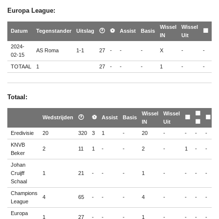
Europa League:
Wissel
Wissel
🟨
Datum
Tegenstander
Uitslag
🕐
⚽
Assist
Basis
🟨
IN
Uit
🟥
2024-
AS Roma
1-1
27
-
-
-
X
-
-
-
02-15
TOTAAL
1
27
-
-
-
1
-
-
-
Totaal:
Wissel
Wissel
🟨
Wedstrijden
🕐
⚽
Assist
Basis
🟨
🟥
IN
Uit
🟥
Eredivisie
20
320
3
1
-
20
-
-
-
-
KNVB
2
11
1
-
-
2
-
1
-
-
Beker
Johan
Cruijff
1
21
-
-
-
1
-
-
-
-
Schaal
Champions
4
65
-
-
-
4
-
-
-
-
League
Europa
1
27
-
-
-
1
-
-
-
-