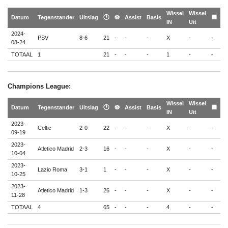
Wissel
Wissel
🟨
Datum
Tegenstander
Uitslag
🕐
⚽
Assist
Basis
🟨
IN
Uit
🟥
2024-
PSV
8-6
21
-
-
-
X
-
-
-
08-24
TOTAAL
1
21
-
-
-
1
-
-
-
Champions League:
Wissel
Wissel
🟨
Datum
Tegenstander
Uitslag
🕐
⚽
Assist
Basis
🟨
IN
Uit
🟥
2023-
Celtic
2-0
22
-
-
-
X
-
-
-
09-19
2023-
Atletico Madrid
2-3
16
-
-
-
X
-
-
-
10-04
2023-
Lazio Roma
3-1
1
-
-
-
X
-
-
-
10-25
2023-
Atletico Madrid
1-3
26
-
-
-
X
-
-
-
11-28
TOTAAL
4
65
-
-
-
4
-
-
-