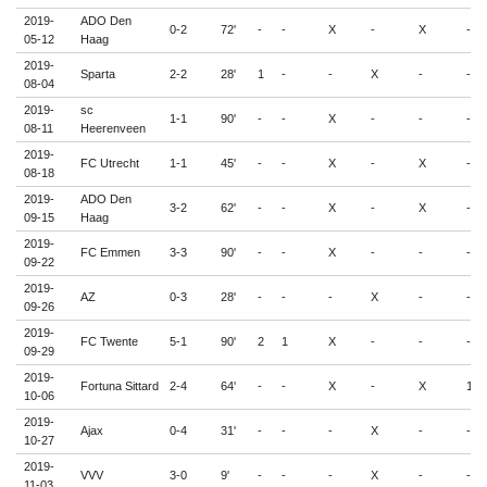
2019-
ADO Den
0-2
72'
-
-
X
-
X
-
05-12
Haag
2019-
Sparta
2-2
28'
1
-
-
X
-
-
08-04
2019-
sc
1-1
90'
-
-
X
-
-
-
08-11
Heerenveen
2019-
FC Utrecht
1-1
45'
-
-
X
-
X
-
08-18
2019-
ADO Den
3-2
62'
-
-
X
-
X
-
09-15
Haag
2019-
FC Emmen
3-3
90'
-
-
X
-
-
-
09-22
2019-
AZ
0-3
28'
-
-
-
X
-
-
09-26
2019-
FC Twente
5-1
90'
2
1
X
-
-
-
09-29
2019-
Fortuna Sittard
2-4
64'
-
-
X
-
X
1
10-06
2019-
Ajax
0-4
31'
-
-
-
X
-
-
10-27
2019-
VVV
3-0
9'
-
-
-
X
-
-
11-03