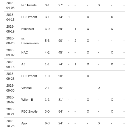
2018-
FC Twente
3-1
27'
-
-
-
X
-
-
04-08
2018-
FC Utrecht
3-1
74'
1
-
X
-
X
-
04-15
2018-
Excelsior
3-0
59'
-
1
X
-
X
-
08-19
2018-
sc
5-3
90'
-
2
X
-
-
-
08-26
Heerenveen
2018-
NAC
4-2
45'
-
-
X
-
X
-
09-02
2018-
AZ
1-1
74'
-
1
X
-
X
-
09-16
2018-
FC Utrecht
1-0
90'
-
-
X
-
-
-
09-23
2018-
Vitesse
2-1
45'
-
-
-
X
-
-
09-30
2018-
Willem II
1-1
81'
-
-
X
-
X
-
10-07
2018-
PEC Zwolle
3-0
84'
-
-
X
-
X
-
10-21
2018-
Ajax
0-3
24'
-
-
-
X
-
-
10-28