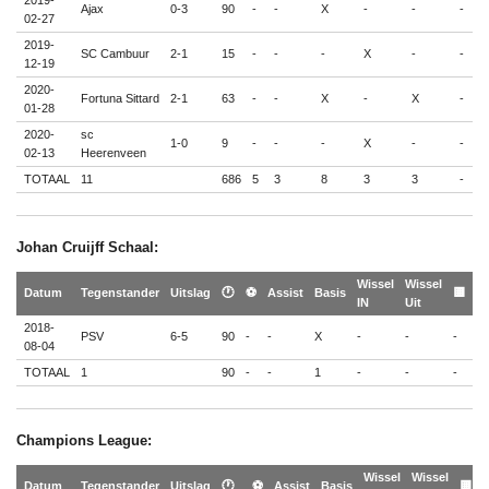
2019-
Ajax
0-3
90
-
-
X
-
-
-
-
02-27
2019-
SC Cambuur
2-1
15
-
-
-
X
-
-
-
12-19
2020-
Fortuna Sittard
2-1
63
-
-
X
-
X
-
-
01-28
2020-
sc
1-0
9
-
-
-
X
-
-
-
02-13
Heerenveen
TOTAAL
11
686
5
3
8
3
3
-
-
Johan Cruijff Schaal:
Wissel
Wissel
🟨
Datum
Tegenstander
Uitslag
🕐
⚽
Assist
Basis
🟨
IN
Uit
🟥
2018-
PSV
6-5
90
-
-
X
-
-
-
-
08-04
TOTAAL
1
90
-
-
1
-
-
-
-
Champions League:
Wissel
Wissel

Datum
Tegenstander
Uitslag
🕐
⚽
Assist
Basis
🟨