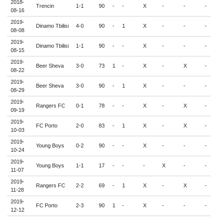
2018-
Trencin
1-1
90
-
-
X
-
-
-
-
08-16
2019-
Dinamo Tbilisi
4-0
90
-
1
X
-
-
-
-
08-08
2019-
Dinamo Tbilisi
1-1
90
-
-
X
-
-
-
-
08-15
2019-
Beer Sheva
3-0
73
1
-
X
-
X
-
-
08-22
2019-
Beer Sheva
3-0
90
-
1
X
-
-
-
-
08-29
2019-
Rangers FC
0-1
78
-
-
X
-
X
-
-
09-19
2019-
FC Porto
2-0
83
-
1
X
-
X
-
-
10-03
2019-
Young Boys
0-2
90
-
-
X
-
-
-
-
10-24
2019-
Young Boys
1-1
17
-
-
-
X
-
-
-
11-07
2019-
Rangers FC
2-2
69
-
1
X
-
X
-
-
11-28
2019-
FC Porto
2-3
90
1
-
X
-
-
-
-
12-12