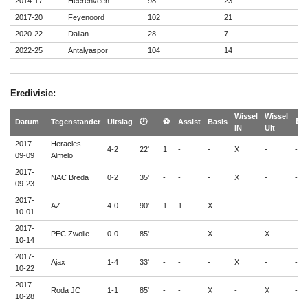
2014-17
Heerenveen
98
23
2017-20
Feyenoord
102
21
2020-22
Dalian
28
7
2022-25
Antalyaspor
104
14
Eredivisie:
Wissel
Wissel
Datum
Tegenstander
Uitslag
🕐
⚽
Assist
Basis
🟨
IN
Uit
2017-
Heracles
4-2
22'
1
-
-
X
-
-
09-09
Almelo
2017-
NAC Breda
0-2
35'
-
-
-
X
-
-
09-23
2017-
AZ
4-0
90'
1
1
X
-
-
-
10-01
2017-
PEC Zwolle
0-0
85'
-
-
X
-
X
-
10-14
2017-
Ajax
1-4
33'
-
-
-
X
-
-
10-22
2017-
Roda JC
1-1
85'
-
-
X
-
X
-
10-28