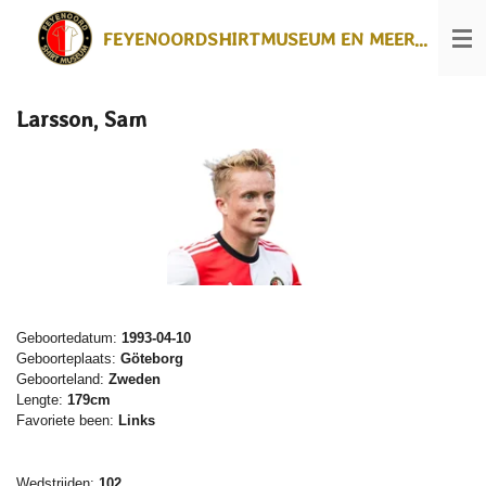
Ga
FEYENOORDSHIRTMUSEUM EN MEER...
direct
naar
de
hoofdinhoud
Larsson, Sam
Geboortedatum:
1993-04-10
Geboorteplaats:
Göteborg
Geboorteland:
Zweden
Lengte:
179cm
Favoriete been:
Links
Wedstrijden:
102