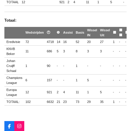
TOTAAL
12
921
2
4
11
1
5
-
-
Totaal:
Wissel
Wissel
🟨
Wedstrijden
🕐
⚽
Assist
Basis
🟨
🟥
IN
Uit
🟥
Eredivisie
72
4718
14
16
52
20
27
1
-
-
KNVB
11
686
5
3
8
3
3
-
-
-
Beker
Johan
Cruijff
1
90
-
-
1
-
-
-
-
-
Schaal
Champions
6
157
-
-
1
5
-
-
-
-
League
Europa
12
921
2
4
11
1
5
-
-
-
League
TOTAAL:
102
6632
21
23
73
29
35
1
-
-
F
I