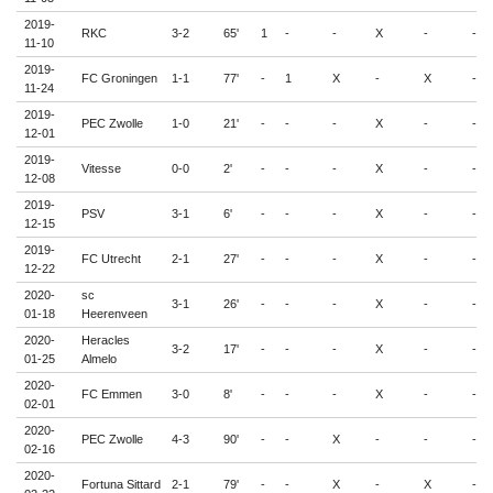
2019-
RKC
3-2
65'
1
-
-
X
-
-
11-10
2019-
FC Groningen
1-1
77'
-
1
X
-
X
-
11-24
2019-
PEC Zwolle
1-0
21'
-
-
-
X
-
-
12-01
2019-
Vitesse
0-0
2'
-
-
-
X
-
-
12-08
2019-
PSV
3-1
6'
-
-
-
X
-
-
12-15
2019-
FC Utrecht
2-1
27'
-
-
-
X
-
-
12-22
2020-
sc
3-1
26'
-
-
-
X
-
-
01-18
Heerenveen
2020-
Heracles
3-2
17'
-
-
-
X
-
-
01-25
Almelo
2020-
FC Emmen
3-0
8'
-
-
-
X
-
-
02-01
2020-
PEC Zwolle
4-3
90'
-
-
X
-
-
-
02-16
2020-
Fortuna Sittard
2-1
79'
-
-
X
-
X
-