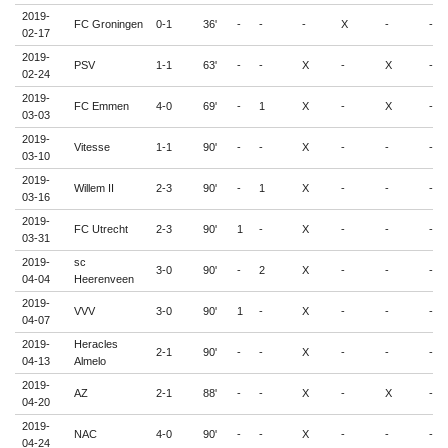
2019-
FC Groningen
0-1
36'
-
-
-
X
-
-
02-17
2019-
PSV
1-1
63'
-
-
X
-
X
-
02-24
2019-
FC Emmen
4-0
69'
-
1
X
-
X
-
03-03
2019-
Vitesse
1-1
90'
-
-
X
-
-
-
03-10
2019-
Willem II
2-3
90'
-
1
X
-
-
-
03-16
2019-
FC Utrecht
2-3
90'
1
-
X
-
-
-
03-31
2019-
sc
3-0
90'
-
2
X
-
-
-
04-04
Heerenveen
2019-
VVV
3-0
90'
1
-
X
-
-
-
04-07
2019-
Heracles
2-1
90'
-
-
X
-
-
-
04-13
Almelo
2019-
AZ
2-1
88'
-
-
X
-
X
-
04-20
2019-
NAC
4-0
90'
-
-
X
-
-
-
04-24