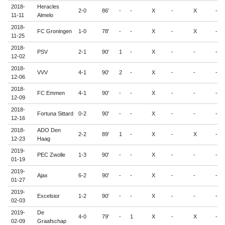
2018-
Heracles
2-0
86'
-
-
X
-
X
-
11-11
Almelo
2018-
FC Groningen
1-0
78'
-
-
X
-
X
-
11-25
2018-
PSV
2-1
90'
1
-
X
-
-
-
12-02
2018-
VVV
4-1
90'
2
-
X
-
-
-
12-06
2018-
FC Emmen
4-1
90'
-
-
X
-
-
-
12-09
2018-
Fortuna Sittard
0-2
90'
-
-
X
-
-
-
12-16
2018-
ADO Den
2-2
89'
1
-
X
-
X
-
12-23
Haag
2019-
PEC Zwolle
1-3
90'
-
-
X
-
-
-
01-19
2019-
Ajax
6-2
90'
-
-
X
-
-
-
01-27
2019-
Excelsior
1-2
90'
-
-
X
-
-
-
02-03
2019-
De
4-0
79'
-
1
X
-
X
-
02-09
Graafschap