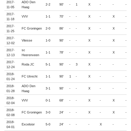
2017-
ADO Den
2-2
90'
-
1
X
-
-
-
11-05
Haag
2017-
VVV
1-1
70'
-
-
X
-
X
-
11-18
2017-
FC Groningen
2-0
86'
-
-
X
-
X
-
11-25
2017-
Vitesse
1-0
90'
-
-
X
-
X
-
12-02
2017-
sc
1-1
78'
-
-
X
-
X
-
12-13
Heerenveen
2017-
Roda JC
5-1
90'
-
3
X
-
-
-
12-24
2018-
FC Utrecht
1-1
90'
1
-
X
-
-
-
01-24
2018-
ADO Den
3-1
90'
-
-
X
-
-
-
01-28
Haag
2018-
VVV
0-1
68'
-
-
X
-
X
-
02-04
2018-
FC Groningen
3-0
24'
-
-
X
-
X
-
02-08
2018-
Excelsior
5-0
24'
-
-
-
X
-
-
04-01