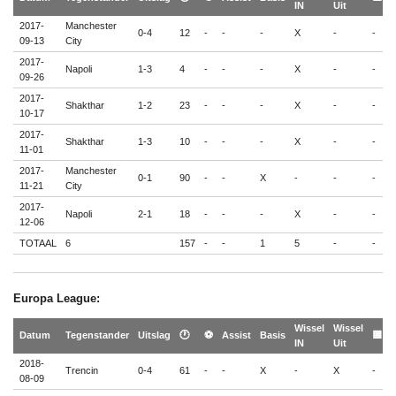
IN
Uit

2017-
Manchester
0-4
12
-
-
-
X
-
-
-
09-13
City
2017-
Napoli
1-3
4
-
-
-
X
-
-
-
09-26
2017-
Shakthar
1-2
23
-
-
-
X
-
-
-
10-17
2017-
Shakthar
1-3
10
-
-
-
X
-
-
-
11-01
2017-
Manchester
0-1
90
-
-
X
-
-
-
-
11-21
City
2017-
Napoli
2-1
18
-
-
-
X
-
-
-
12-06
TOTAAL
6
157
-
-
1
5
-
-
-
Europa League:
Wissel
Wissel

Datum
Tegenstander
Uitslag
🕐
⚽
Assist
Basis
🟨
IN
Uit

2018-
Trencin
0-4
61
-
-
X
-
X
-
-
08-09