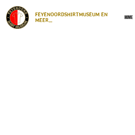
Ga
direct
FEYENOORDSHIRTMUSEUM EN
HOME
naar
MEER...
de
hoofdinhoud