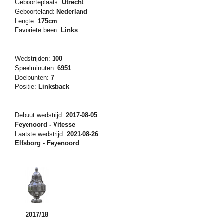
Geboorteplaats:
Utrecht
Geboorteland:
Nederland
Lengte:
175cm
Favoriete been:
Links
Wedstrijden:
100
Speelminuten:
6951
Doelpunten:
7
Positie:
Linksback
Debuut wedstrijd:
2017-08-05
Feyenoord - Vitesse
Laatste wedstrijd:
2021-08-26
Elfsborg - Feyenoord
2017/18