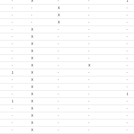
-
X
-
-
1
-
-
X
-
-
-
-
X
-
-
-
-
X
-
-
-
X
-
-
-
-
X
-
-
-
-
X
-
-
-
-
X
-
-
-
-
X
-
-
-
-
X
-
X
-
1
X
-
-
-
-
X
-
-
-
-
X
-
-
-
-
X
-
-
1
1
X
-
-
-
-
X
-
-
-
-
X
-
-
-
-
X
-
-
-
-
X
-
-
-