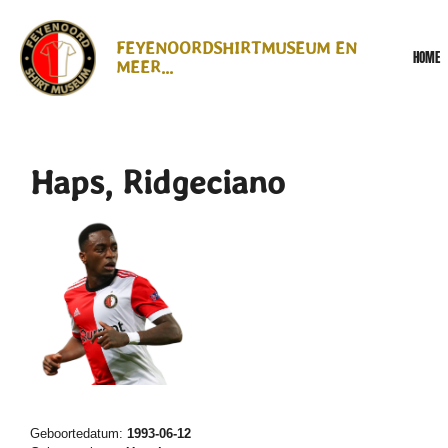
Ga
direct
FEYENOORDSHIRTMUSEUM EN
HOME
naar
MEER...
de
hoofdinhoud
Haps, Ridgeciano
Geboortedatum:
1993-06-12