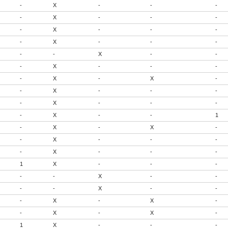
-
X
-
-
-
-
X
-
-
-
-
X
-
-
-
-
X
-
-
-
-
-
X
-
-
-
X
-
-
-
-
X
-
X
-
-
X
-
-
-
-
X
-
-
-
-
X
-
-
1
-
X
-
X
-
-
X
-
-
-
-
X
-
-
-
1
X
-
-
-
-
-
X
-
-
-
-
X
-
-
-
X
-
X
-
-
X
-
X
-
1
X
-
-
-