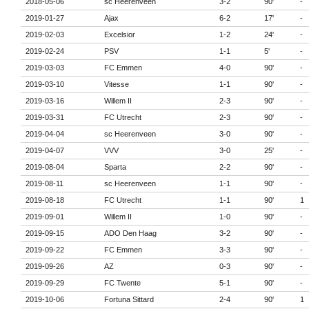
2018-05-06
sc Heerenveen
3-2
90'
-
2019-01-27
Ajax
6-2
17'
-
2019-02-03
Excelsior
1-2
24'
-
2019-02-24
PSV
1-1
5'
-
2019-03-03
FC Emmen
4-0
90'
-
2019-03-10
Vitesse
1-1
90'
-
2019-03-16
Willem II
2-3
90'
-
2019-03-31
FC Utrecht
2-3
90'
-
2019-04-04
sc Heerenveen
3-0
90'
-
2019-04-07
VVV
3-0
25'
-
2019-08-04
Sparta
2-2
90'
-
2019-08-11
sc Heerenveen
1-1
90'
-
2019-08-18
FC Utrecht
1-1
90'
1
2019-09-01
Willem II
1-0
90'
-
2019-09-15
ADO Den Haag
3-2
90'
-
2019-09-22
FC Emmen
3-3
90'
-
2019-09-26
AZ
0-3
90'
-
2019-09-29
FC Twente
5-1
90'
-
2019-10-06
Fortuna Sittard
2-4
90'
1