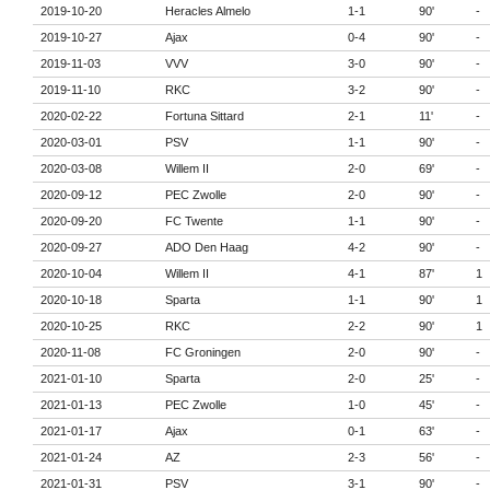
2019-10-20
Heracles Almelo
1-1
90'
-
2019-10-27
Ajax
0-4
90'
-
2019-11-03
VVV
3-0
90'
-
2019-11-10
RKC
3-2
90'
-
2020-02-22
Fortuna Sittard
2-1
11'
-
2020-03-01
PSV
1-1
90'
-
2020-03-08
Willem II
2-0
69'
-
2020-09-12
PEC Zwolle
2-0
90'
-
2020-09-20
FC Twente
1-1
90'
-
2020-09-27
ADO Den Haag
4-2
90'
-
2020-10-04
Willem II
4-1
87'
1
2020-10-18
Sparta
1-1
90'
1
2020-10-25
RKC
2-2
90'
1
2020-11-08
FC Groningen
2-0
90'
-
2021-01-10
Sparta
2-0
25'
-
2021-01-13
PEC Zwolle
1-0
45'
-
2021-01-17
Ajax
0-1
63'
-
2021-01-24
AZ
2-3
56'
-
2021-01-31
PSV
3-1
90'
-