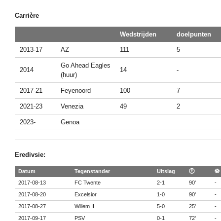
Carrière
Wedstrijden
doelpunten
2013-17
AZ
111
5
Go Ahead Eagles
2014
14
-
(huur)
2017-21
Feyenoord
100
7
2021-23
Venezia
49
2
2023-
Genoa
Eredivsie:
Datum
Tegenstander
Uitslag
🕐
⚽
2017-08-13
FC Twente
2-1
90'
-
2017-08-20
Excelsior
1-0
90'
-
2017-08-27
Willem II
5-0
25'
-
2017-09-17
PSV
0-1
72'
-