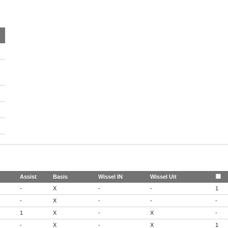
Assist
Basis
Wissel IN
Wissel Uit
🟨
-
X
-
-
1
-
X
-
-
-
1
X
-
X
-
-
X
-
X
1