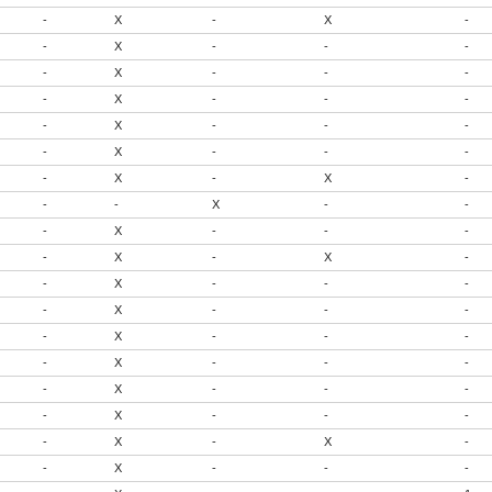
-
X
-
X
-
-
X
-
-
-
-
X
-
-
-
-
X
-
-
-
-
X
-
-
-
-
X
-
-
-
-
X
-
X
-
-
-
X
-
-
-
X
-
-
-
-
X
-
X
-
-
X
-
-
-
-
X
-
-
-
-
X
-
-
-
-
X
-
-
-
-
X
-
-
-
-
X
-
-
-
-
X
-
X
-
-
X
-
-
-