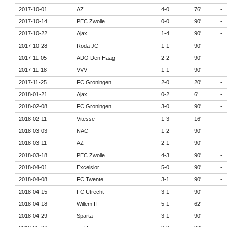
2017-10-01
AZ
4-0
76'
-
2017-10-14
PEC Zwolle
0-0
90'
-
2017-10-22
Ajax
1-4
90'
-
2017-10-28
Roda JC
1-1
90'
-
2017-11-05
ADO Den Haag
2-2
90'
-
2017-11-18
VVV
1-1
90'
-
2017-11-25
FC Groningen
2-0
20'
-
2018-01-21
Ajax
0-2
6'
-
2018-02-08
FC Groningen
3-0
90'
-
2018-02-11
Vitesse
1-3
16'
-
2018-03-03
NAC
1-2
90'
-
2018-03-11
AZ
2-1
90'
-
2018-03-18
PEC Zwolle
4-3
90'
-
2018-04-01
Excelsior
5-0
90'
-
2018-04-08
FC Twente
3-1
90'
-
2018-04-15
FC Utrecht
3-1
90'
-
2018-04-18
Willem II
5-1
62'
-
2018-04-29
Sparta
3-1
90'
-