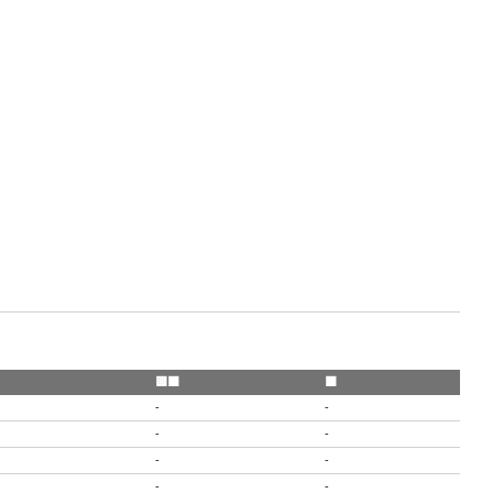
🟨🟥
🟥
-
-
-
-
-
-
-
-