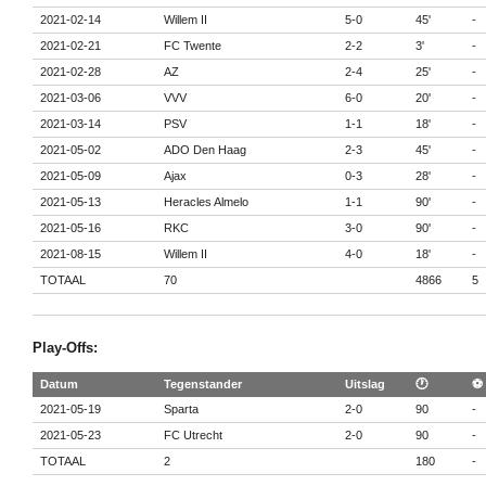
2021-02-14
Willem II
5-0
45'
-
2021-02-21
FC Twente
2-2
3'
-
2021-02-28
AZ
2-4
25'
-
2021-03-06
VVV
6-0
20'
-
2021-03-14
PSV
1-1
18'
-
2021-05-02
ADO Den Haag
2-3
45'
-
2021-05-09
Ajax
0-3
28'
-
2021-05-13
Heracles Almelo
1-1
90'
-
2021-05-16
RKC
3-0
90'
-
2021-08-15
Willem II
4-0
18'
-
TOTAAL
70
4866
5
Play-Offs:
Datum
Tegenstander
Uitslag
🕐
⚽
2021-05-19
Sparta
2-0
90
-
2021-05-23
FC Utrecht
2-0
90
-
TOTAAL
2
180
-