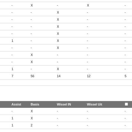
-
X
-
X
-
-
-
X
-
-
-
-
X
-
-
-
-
X
-
-
-
-
X
-
-
1
-
X
-
-
-
-
X
-
-
-
X
-
-
-
-
X
-
-
-
1
-
X
-
-
7
56
14
12
5
Assist
Basis
Wissel IN
Wissel Uit
🟨
-
X
-
-
-
1
X
-
-
-
1
2
-
-
-