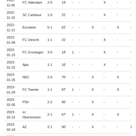
2022-
FC Volendam
2-0
19'
-
-
-
X
-
-
11-06
2022-
SC Cambuur
1-0
31'
-
-
-
X
-
-
11-10
2022-
Excelsior
5-1
62'
-
-
X
-
X
-
11-13
2023-
FC Utrecht
1-1
31'
-
-
-
X
-
-
01-08
2023-
FC Groningen
3-0
18'
1
-
-
X
-
-
01-15
2023-
Ajax
1-1
16'
-
-
-
X
-
-
01-22
2023-
NEC
2-0
70'
-
-
X
-
X
-
01-25
2023-
FC Twente
1-1
87'
1
-
X
-
X
-
01-29
2023-
PSV
2-2
90'
-
-
X
-
-
-
02-05
2023-
sc
2-1
67'
1
-
X
-
X
-
02-12
Heerenveen
2023-
AZ
2-1
90'
-
-
X
-
-
1
02-18