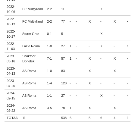
2022-
FC Midtjylland
2-2
11
-
-
-
X
-
-
-
10-06
2022-
FC Midtjylland
2-2
77
-
-
X
-
X
-
-
10-13
2022-
Sturm Graz
0-1
5
-
-
-
X
-
-
-
10-27
2022-
Lazio Roma
1-0
27
1
-
-
X
-
1
-
11-03
2023-
Shakthar
7-1
57
1
-
X
-
X
-
-
03-16
Donetsk
2023-
AS Roma
1-0
83
-
-
X
-
X
-
-
04-13
2023-
AS Roma
1-4
120
-
-
X
-
-
-
-
04-20
2024-
AS Roma
1-1
27
-
-
-
X
-
-
-
02-15
2024-
AS Roma
3-5
78
1
-
X
-
X
-
-
02-22
TOTAAL
11
538
6
-
5
6
4
1
-