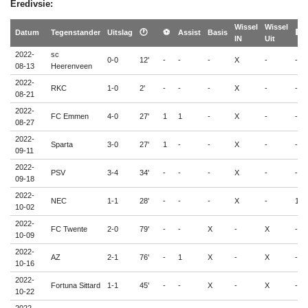
Eredivsie:
Wissel
Wissel
Datum
Tegenstander
Uitslag
🕐
⚽
Assist
Basis
🟨
IN
Uit
2022-
sc
0-0
12'
-
-
-
X
-
-
08-13
Heerenveen
2022-
RKC
1-0
2'
-
-
-
X
-
-
08-21
2022-
FC Emmen
4-0
27'
1
1
-
X
-
-
08-27
2022-
Sparta
3-0
27'
1
-
-
X
-
-
09-11
2022-
PSV
3-4
34'
-
-
-
X
-
-
09-18
2022-
NEC
1-1
28'
-
-
-
X
-
1
10-02
2022-
FC Twente
2-0
79'
-
-
X
-
X
-
10-09
2022-
AZ
2-1
76'
-
1
X
-
X
-
10-16
2022-
Fortuna Sittard
1-1
45'
-
-
X
-
X
-
10-22