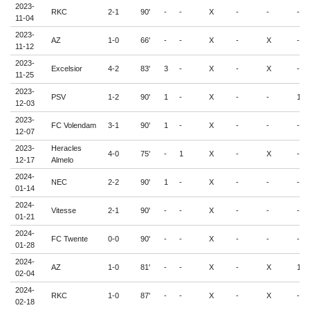
2023-
RKC
2-1
90'
-
-
X
-
-
-
11-04
2023-
AZ
1-0
66'
-
-
X
-
X
-
11-12
2023-
Excelsior
4-2
83'
3
-
X
-
X
-
11-25
2023-
PSV
1-2
90'
1
-
X
-
-
1
12-03
2023-
FC Volendam
3-1
90'
1
-
X
-
-
-
12-07
2023-
Heracles
4-0
75'
-
1
X
-
X
-
12-17
Almelo
2024-
NEC
2-2
90'
1
-
X
-
-
-
01-14
2024-
Vitesse
2-1
90'
-
-
X
-
-
-
01-21
2024-
FC Twente
0-0
90'
-
-
X
-
-
-
01-28
2024-
AZ
1-0
81'
-
-
X
-
X
1
02-04
2024-
RKC
1-0
87'
-
-
X
-
X
-
02-18