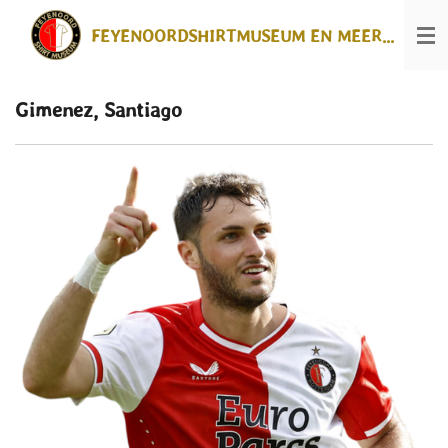
Ga
FEYENOORDSHIRTMUSEUM EN MEER...
direct
naar
de
hoofdinhoud
Gimenez, Santiago