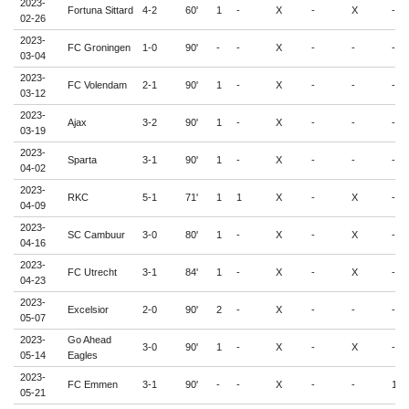
2023-
Fortuna Sittard
4-2
60'
1
-
X
-
X
-
02-26
2023-
FC Groningen
1-0
90'
-
-
X
-
-
-
03-04
2023-
FC Volendam
2-1
90'
1
-
X
-
-
-
03-12
2023-
Ajax
3-2
90'
1
-
X
-
-
-
03-19
2023-
Sparta
3-1
90'
1
-
X
-
-
-
04-02
2023-
RKC
5-1
71'
1
1
X
-
X
-
04-09
2023-
SC Cambuur
3-0
80'
1
-
X
-
X
-
04-16
2023-
FC Utrecht
3-1
84'
1
-
X
-
X
-
04-23
2023-
Excelsior
2-0
90'
2
-
X
-
-
-
05-07
2023-
Go Ahead
3-0
90'
1
-
X
-
X
-
05-14
Eagles
2023-
FC Emmen
3-1
90'
-
-
X
-
-
1
05-21