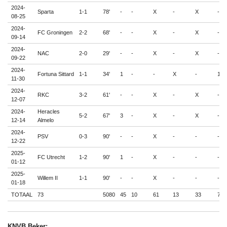
2024-
Sparta
1-1
78'
-
-
X
-
X
-
08-25
2024-
FC Groningen
2-2
68'
-
-
X
-
X
-
09-14
2024-
NAC
2-0
29'
-
-
X
-
X
-
09-22
2024-
Fortuna Sittard
1-1
34'
1
-
-
X
-
1
11-30
2024-
RKC
3-2
61'
-
-
X
-
X
-
12-07
2024-
Heracles
5-2
67'
3
-
X
-
X
-
12-14
Almelo
2024-
PSV
0-3
90'
-
-
X
-
-
-
12-22
2025-
FC Utrecht
1-2
90'
1
-
X
-
-
-
01-12
2025-
Willem II
1-1
90'
-
-
X
-
-
-
01-18
TOTAAL
73
5080
45
10
61
13
33
7
KNVB Beker: