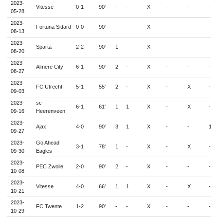
2023-
Vitesse
0-1
90'
-
-
X
-
-
-
05-28
2023-
Fortuna Sittard
0-0
90'
-
-
X
-
-
-
08-13
2023-
Sparta
2-2
90'
1
-
X
-
-
-
08-20
2023-
Almere City
6-1
90'
2
-
X
-
-
-
08-27
2023-
FC Utrecht
5-1
55'
2
-
X
-
X
-
09-03
2023-
sc
6-1
61'
1
1
X
-
X
-
09-16
Heerenveen
2023-
Ajax
4-0
90'
3
1
X
-
-
1
09-27
2023-
Go Ahead
3-1
78'
1
-
X
-
X
-
09-30
Eagles
2023-
PEC Zwolle
2-0
90'
2
-
X
-
-
-
10-08
2023-
Vitesse
4-0
66'
1
1
X
-
X
-
10-21
2023-
FC Twente
1-2
90'
-
-
X
-
-
-
10-29