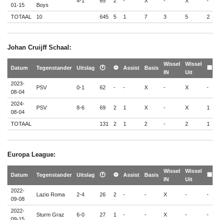
4-1
65
2
-
X
-
X
-
-
01-15
Boys
TOTAAL
10
645
5
1
7
3
5
2
-
Johan Cruijff Schaal:
Wissel
Wissel

Datum
Tegenstander
Uitslag
🕐
⚽
Assist
Basis
🟨
IN
Uit

2023-
PSV
0-1
62
-
-
X
-
X
-
-
08-04
2024-
PSV
8-6
69
2
1
X
-
X
1
-
08-04
TOTAAL
131
2
1
2
-
2
1
-
Europa League:
Wissel
Wissel

Datum
Tegenstander
Uitslag
🕐
⚽
Assist
Basis
🟨
IN
Uit

2022-
Lazio Roma
2-4
26
2
-
-
X
-
-
-
09-08
2022-
Sturm Graz
6-0
27
1
-
-
X
-
-
-
09-15