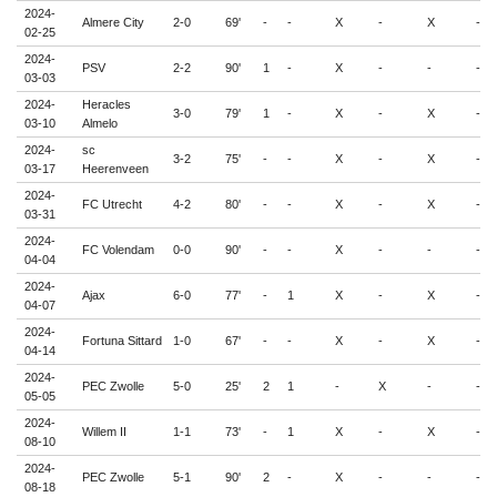
2024-
Almere City
2-0
69'
-
-
X
-
X
-
02-25
2024-
PSV
2-2
90'
1
-
X
-
-
-
03-03
2024-
Heracles
3-0
79'
1
-
X
-
X
-
03-10
Almelo
2024-
sc
3-2
75'
-
-
X
-
X
-
03-17
Heerenveen
2024-
FC Utrecht
4-2
80'
-
-
X
-
X
-
03-31
2024-
FC Volendam
0-0
90'
-
-
X
-
-
-
04-04
2024-
Ajax
6-0
77'
-
1
X
-
X
-
04-07
2024-
Fortuna Sittard
1-0
67'
-
-
X
-
X
-
04-14
2024-
PEC Zwolle
5-0
25'
2
1
-
X
-
-
05-05
2024-
Willem II
1-1
73'
-
1
X
-
X
-
08-10
2024-
PEC Zwolle
5-1
90'
2
-
X
-
-
-
08-18