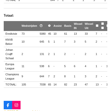
TOTAAL
9
644
7
2
2
1
3
1
-
Totaal:
Wissel
Wissel
🟨
Wedstrijden
🕐
⚽
Assist
Basis
🟨
🟥
IN
Uit
🟥
Eredivisie
73
5080
45
10
61
13
33
7
-
-
KNVB
10
645
5
1
7
3
5
2
-
-
Beker
Johan
Cruijff
2
131
2
1
2
-
2
1
-
-
Schaal
Europa
11
538
6
-
5
6
4
1
-
1
League
Champions
9
644
7
2
8
1
3
2
-
-
League
TOTAAL:
105
7038
65
14
82
23
47
13
-
1
F
I
a
n