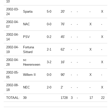
10
2002-03-
Sparta
5-0
20'
-
-
-
X
24
2002-04-
NAC
0-0
76'
-
-
X
-
07
2002-04-
PSV
0-2
45'
-
-
-
X
14
2002-04-
Fortuna
2-1
62'
-
-
X
-
19
Sittard
2002-04-
sc
3-2
16'
-
-
-
X
28
Heerenveen
2002-05-
Willem II
0-0
90'
-
-
X
-
05
2002-08-
NEC
2-0
2'
-
-
-
X
18
TOTAAL:
39
1728
3
-
17
22