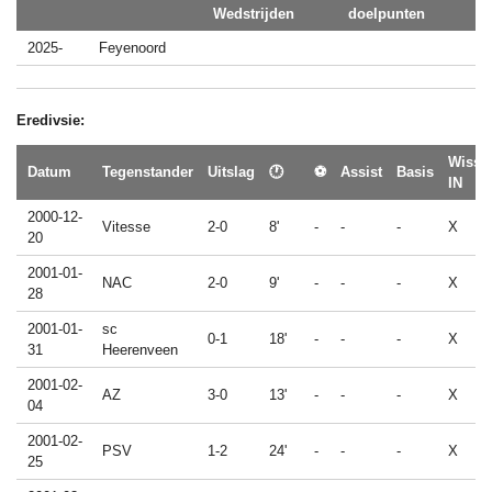
Wedstrijden
doelpunten
2025-
Feyenoord
Eredivsie:
Wisse
Datum
Tegenstander
Uitslag
🕐
⚽
Assist
Basis
IN
2000-12-
Vitesse
2-0
8'
-
-
-
X
20
2001-01-
NAC
2-0
9'
-
-
-
X
28
2001-01-
sc
0-1
18'
-
-
-
X
31
Heerenveen
2001-02-
AZ
3-0
13'
-
-
-
X
04
2001-02-
PSV
1-2
24'
-
-
-
X
25