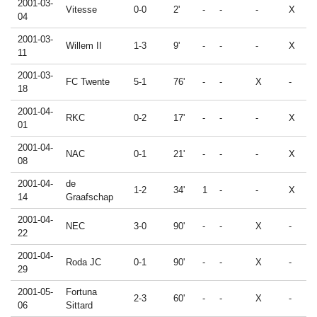
2001-03-
Vitesse
0-0
2'
-
-
-
X
04
2001-03-
Willem II
1-3
9'
-
-
-
X
11
2001-03-
FC Twente
5-1
76'
-
-
X
-
18
2001-04-
RKC
0-2
17'
-
-
-
X
01
2001-04-
NAC
0-1
21'
-
-
-
X
08
2001-04-
de
1-2
34'
1
-
-
X
14
Graafschap
2001-04-
NEC
3-0
90'
-
-
X
-
22
2001-04-
Roda JC
0-1
90'
-
-
X
-
29
2001-05-
Fortuna
2-3
60'
-
-
X
-
06
Sittard