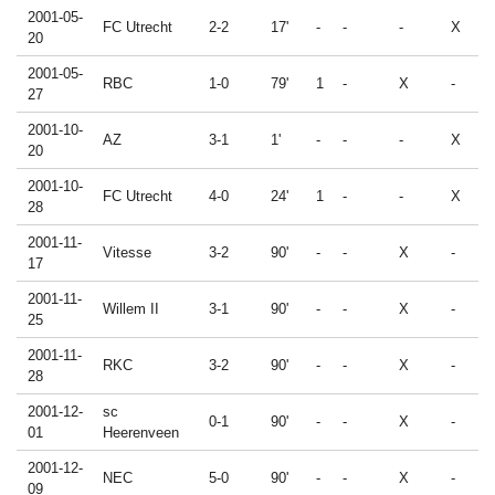
2001-05-
FC Utrecht
2-2
17'
-
-
-
X
20
2001-05-
RBC
1-0
79'
1
-
X
-
27
2001-10-
AZ
3-1
1'
-
-
-
X
20
2001-10-
FC Utrecht
4-0
24'
1
-
-
X
28
2001-11-
Vitesse
3-2
90'
-
-
X
-
17
2001-11-
Willem II
3-1
90'
-
-
X
-
25
2001-11-
RKC
3-2
90'
-
-
X
-
28
2001-12-
sc
0-1
90'
-
-
X
-
01
Heerenveen
2001-12-
NEC
5-0
90'
-
-
X
-
09