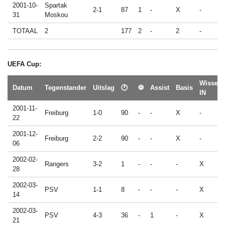
2001-10-
Spartak
2-1
87
1
-
X
-
31
Moskou
TOTAAL
2
177
2
-
2
-
UEFA Cup:
Wissel
Datum
Tegenstander
Uitslag
🕐
⚽
Assist
Basis
IN
2001-11-
Freiburg
1-0
90
-
-
X
-
22
2001-12-
Freiburg
2-2
90
-
-
X
-
06
2002-02-
Rangers
3-2
1
-
-
-
X
28
2002-03-
PSV
1-1
8
-
-
-
X
14
2002-03-
PSV
4-3
36
-
1
-
X
21