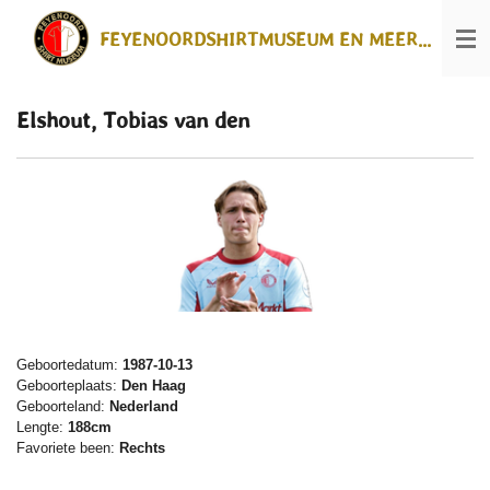
Ga
FEYENOORDSHIRTMUSEUM EN MEER...
direct
naar
de
hoofdinhoud
Elshout, Tobias van den
Geboortedatum:
1987-10-13
Geboorteplaats:
Den Haag
Geboorteland:
Nederland
Lengte:
188cm
Favoriete been:
Rechts