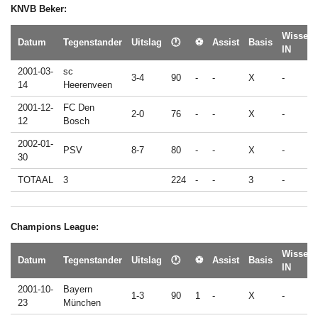
KNVB Beker:
Wissel
Datum
Tegenstander
Uitslag
🕐
⚽
Assist
Basis
IN
2001-03-
sc
3-4
90
-
-
X
-
14
Heerenveen
2001-12-
FC Den
2-0
76
-
-
X
-
12
Bosch
2002-01-
PSV
8-7
80
-
-
X
-
30
TOTAAL
3
224
-
-
3
-
Champions League:
Wissel
Datum
Tegenstander
Uitslag
🕐
⚽
Assist
Basis
IN
2001-10-
Bayern
1-3
90
1
-
X
-
23
München