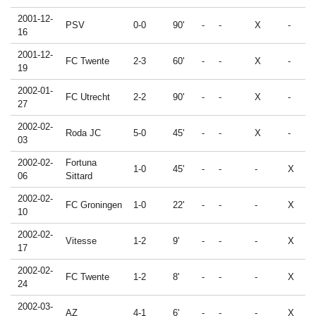
2001-12-
PSV
0-0
90'
-
-
X
-
16
2001-12-
FC Twente
2-3
60'
-
-
X
-
19
2002-01-
FC Utrecht
2-2
90'
-
-
X
-
27
2002-02-
Roda JC
5-0
45'
-
-
X
-
03
2002-02-
Fortuna
1-0
45'
-
-
-
X
06
Sittard
2002-02-
FC Groningen
1-0
22'
-
-
-
X
10
2002-02-
Vitesse
1-2
9'
-
-
-
X
17
2002-02-
FC Twente
1-2
8'
-
-
-
X
24
2002-03-
AZ
4-1
6'
-
-
-
X