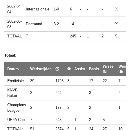
2002-04-
Internazionale
1-0
6
-
-
-
X
04
2002-05-
Dortmund
3-2
14
-
-
-
X
08
TOTAAL
7
245
-
1
2
5
Totaal:
Wissel
Wisse
Datum
Wedstrijden
🕐
⚽
Assist
Basis
IN
Uit
Eredivisie
39
1728
3
-
17
22
7
KNVB
3
224
-
-
3
-
2
Beker
Champions
2
177
2
-
2
-
1
League
UEFA Cup
7
245
-
1
2
5
-
TOTAAL:
51
2374
5
1
24
27
10