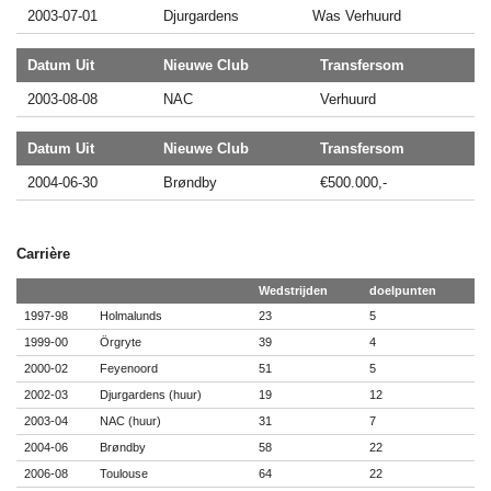
2003-07-01
Djurgardens
Was Verhuurd
Datum Uit
Nieuwe Club
Transfersom
2003-08-08
NAC
Verhuurd
Datum Uit
Nieuwe Club
Transfersom
2004-06-30
Brøndby
€500.000,-
Carrière
Wedstrijden
doelpunten
1997-98
Holmalunds
23
5
1999-00
Örgryte
39
4
2000-02
Feyenoord
51
5
2002-03
Djurgardens (huur)
19
12
2003-04
NAC (huur)
31
7
2004-06
Brøndby
58
22
2006-08
Toulouse
64
22