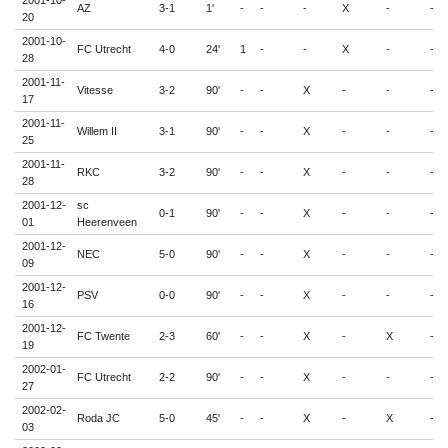
2001-10-
AZ
3-1
1'
-
-
-
X
-
-
20
2001-10-
FC Utrecht
4-0
24'
1
-
-
X
-
-
28
2001-11-
Vitesse
3-2
90'
-
-
X
-
-
-
17
2001-11-
Willem II
3-1
90'
-
-
X
-
-
-
25
2001-11-
RKC
3-2
90'
-
-
X
-
-
-
28
2001-12-
sc
0-1
90'
-
-
X
-
-
-
01
Heerenveen
2001-12-
NEC
5-0
90'
-
-
X
-
-
-
09
2001-12-
PSV
0-0
90'
-
-
X
-
-
-
16
2001-12-
FC Twente
2-3
60'
-
-
X
-
X
-
19
2002-01-
FC Utrecht
2-2
90'
-
-
X
-
-
-
27
2002-02-
Roda JC
5-0
45'
-
-
X
-
X
-
03