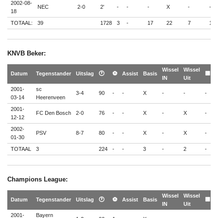
2002-08-
NEC
2-0
2'
-
-
-
X
-
-
18
TOTAAL:
39
1728
3
-
17
22
7
1
KNVB Beker:
Wissel
Wissel

Datum
Tegenstander
Uitslag
🕐
⚽
Assist
Basis
🟨
IN
Uit

2001-
sc
3-4
90
-
-
X
-
-
-
-
03-14
Heerenveen
2001-
FC Den Bosch
2-0
76
-
-
X
-
X
-
-
12-12
2002-
PSV
8-7
80
-
-
X
-
X
-
-
01-30
TOTAAL
3
224
-
-
3
-
2
-
-
Champions League:
Wissel
Wissel

Datum
Tegenstander
Uitslag
🕐
⚽
Assist
Basis
🟨
IN
Uit

2001-
Bayern