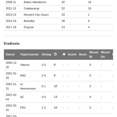
2008-11
Bolton Wanderers
92
18
2011-13
Galatasaray
52
16
2013-14
Norwich City (huur)
29
1
2014-16
Brøndby
48
6
2017-18
Örgryte
23
4
Eredivsie:
Wissel
Wissel
Datum
Tegenstander
Uitslag
🕐
⚽
Assist
Basis
🟨
IN
Uit
2000-12-
Vitesse
2-0
8'
-
-
-
X
-
-
20
2001-01-
NAC
2-0
9'
-
-
-
X
-
-
28
2001-01-
sc
0-1
18'
-
-
-
X
-
-
31
Heerenveen
2001-02-
AZ
3-0
13'
-
-
-
X
-
-
04
2001-02-
PSV
1-2
24'
-
-
-
X
-
-
25
2001-03-