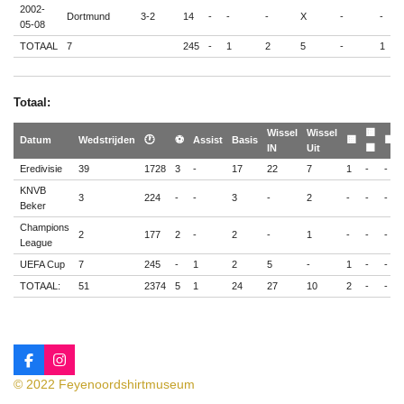
2002-
Dortmund
3-2
14
-
-
-
X
-
-
-
05-08
TOTAAL
7
245
-
1
2
5
-
1
-
Totaal:
Wissel
Wissel
🟨
Datum
Wedstrijden
🕐
⚽
Assist
Basis
🟨
🟥
IN
Uit
🟥
Eredivisie
39
1728
3
-
17
22
7
1
-
-
KNVB
3
224
-
-
3
-
2
-
-
-
Beker
Champions
2
177
2
-
2
-
1
-
-
-
League
UEFA Cup
7
245
-
1
2
5
-
1
-
-
TOTAAL:
51
2374
5
1
24
27
10
2
-
-
F
I
a
n
© 2022 Feyenoordshirtmuseum
c
s