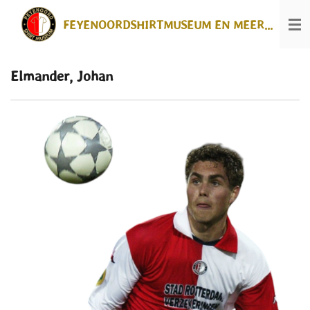
Ga
FEYENOORDSHIRTMUSEUM EN MEER...
direct
naar
de
hoofdinhoud
Elmander, Johan