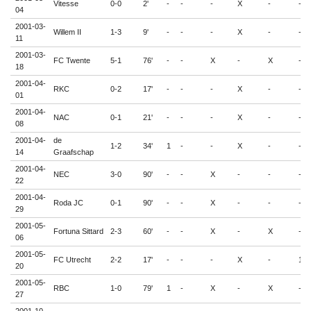
Vitesse
0-0
2'
-
-
-
X
-
-
04
2001-03-
Willem II
1-3
9'
-
-
-
X
-
-
11
2001-03-
FC Twente
5-1
76'
-
-
X
-
X
-
18
2001-04-
RKC
0-2
17'
-
-
-
X
-
-
01
2001-04-
NAC
0-1
21'
-
-
-
X
-
-
08
2001-04-
de
1-2
34'
1
-
-
X
-
-
14
Graafschap
2001-04-
NEC
3-0
90'
-
-
X
-
-
-
22
2001-04-
Roda JC
0-1
90'
-
-
X
-
-
-
29
2001-05-
Fortuna Sittard
2-3
60'
-
-
X
-
X
-
06
2001-05-
FC Utrecht
2-2
17'
-
-
-
X
-
1
20
2001-05-
RBC
1-0
79'
1
-
X
-
X
-
27