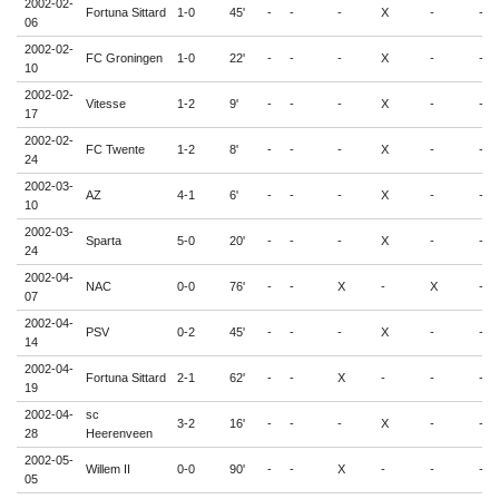
2002-02-
Fortuna Sittard
1-0
45'
-
-
-
X
-
-
06
2002-02-
FC Groningen
1-0
22'
-
-
-
X
-
-
10
2002-02-
Vitesse
1-2
9'
-
-
-
X
-
-
17
2002-02-
FC Twente
1-2
8'
-
-
-
X
-
-
24
2002-03-
AZ
4-1
6'
-
-
-
X
-
-
10
2002-03-
Sparta
5-0
20'
-
-
-
X
-
-
24
2002-04-
NAC
0-0
76'
-
-
X
-
X
-
07
2002-04-
PSV
0-2
45'
-
-
-
X
-
-
14
2002-04-
Fortuna Sittard
2-1
62'
-
-
X
-
-
-
19
2002-04-
sc
3-2
16'
-
-
-
X
-
-
28
Heerenveen
2002-05-
Willem II
0-0
90'
-
-
X
-
-
-
05