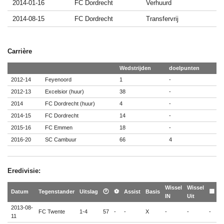
2014-01-16
FC Dordrecht
Verhuurd
2014-08-15
FC Dordrecht
Transfervrij
Carrière
Wedstrijden
doelpunten
2012-14
Feyenoord
1
-
2012-13
Excelsior (huur)
38
-
2014
FC Dordrecht (huur)
4
-
2014-15
FC Dordrecht
14
-
2015-16
FC Emmen
18
-
2016-20
SC Cambuur
66
4
Eredivisie:
Wissel
Wissel

Datum
Tegenstander
Uitslag
🕐
⚽
Assist
Basis
🟨
IN
Uit

2013-08-
FC Twente
1-4
57
-
-
X
-
-
-
-
11