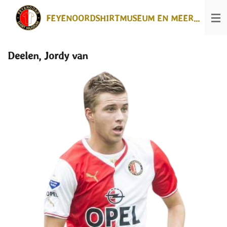
Ga
FEYENOORDSHIRTMUSEUM EN MEER...
direct
naar
de
hoofdinhoud
Deelen, Jordy van