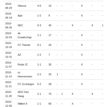
2010-
Vitesse
4-0
10
-
-
-
X
-
-
08-29
2010-
Ajax
1-2
9
-
-
-
X
-
-
09-19
2010-
NEC
0-3
45
-
-
X
-
X
1
09-26
2010-
de
1-1
17
-
-
-
X
-
-
10-03
Graafschap
2010-
FC Twente
0-1
20
-
-
-
X
-
-
10-16
2010-
AZ
1-2
7
-
-
-
X
-
-
10-31
2010-
Roda JC
1-1
30
-
-
-
X
-
-
11-07
2010-
sc
2-2
25
1
-
-
X
-
-
11-14
Heerenveen
2010-
FC Groningen
0-2
28
-
-
-
X
-
-
11-21
2010-
ADO Den
2-1
75
-
1
X
-
X
-
11-28
Haag
2010-
Willem II
1-1
90
-
-
X
-
-
-
12-05