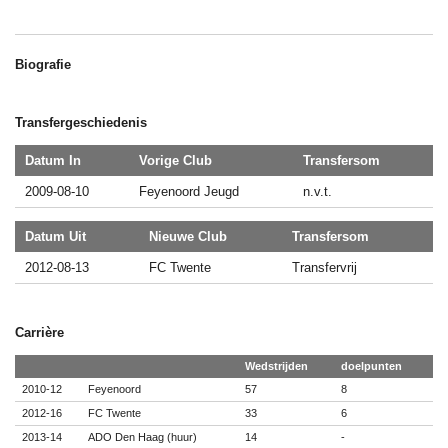
Biografie
Transfergeschiedenis
Datum In
Vorige Club
Transfersom
2009-08-10
Feyenoord Jeugd
n.v.t.
Datum Uit
Nieuwe Club
Transfersom
2012-08-13
FC Twente
Transfervrij
Carrière
Wedstrijden
doelpunten
2010-12
Feyenoord
57
8
2012-16
FC Twente
33
6
2013-14
ADO Den Haag (huur)
14
-