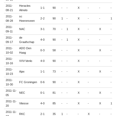
2011-
Heracles
1-1
90
-
-
X
-
-
-
08-21
Almelo
2011-
sc
2-2
90
1
-
X
-
-
1
08-28
Heerenveen
2011-
NAC
3-1
70
-
1
X
-
X
-
09-11
2011-
de
4-0
90
-
1
X
-
-
-
09-17
Graafschap
2011-
ADO Den
0-3
58
-
-
X
-
X
-
10-02
Haag
2011-
VVV-Venlo
4-0
90
-
-
X
-
-
-
10-16
2011-
Ajax
1-1
73
-
-
X
-
X
-
10-23
2011-
FC Groningen
0-6
90
-
-
X
-
-
-
10-30
2011-11-
NEC
0-1
81
-
-
X
-
X
-
05
2011-11-
Vitesse
4-0
85
-
-
X
-
X
1
20
2011-11-
RKC
2-1
35
1
-
-
X
-
-