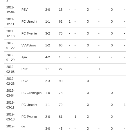
27
2011-
PSV
2-0
16
-
-
X
-
X
-
12-04
2011-
FC Utrecht
1-1
62
1
-
X
-
X
-
12-11
2011-
FC Twente
3-2
70
-
-
X
-
X
-
12-18
2012-
VVV-Venlo
1-2
66
-
-
X
-
X
-
01-22
2012-
Ajax
4-2
1
-
-
-
X
-
-
01-29
2012-
RKC
1-1
27
-
-
-
X
-
-
02-08
2012-
PSV
2-3
90
-
-
X
-
-
-
02-26
2012-
FC Groningen
1-0
73
-
-
X
-
X
-
03-04
2012-
FC Utrecht
1-1
79
-
-
X
-
X
1
03-11
2012-
FC Twente
2-0
81
-
1
X
-
X
-
03-18
2012-
de
3-0
45
-
-
X
-
X
-