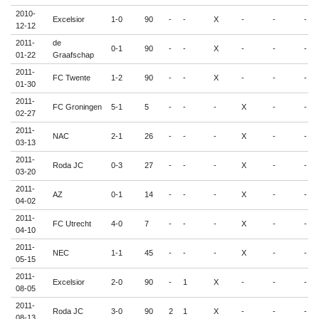
2010-
Excelsior
1-0
90
-
-
X
-
-
-
12-12
2011-
de
0-1
90
-
-
X
-
-
-
01-22
Graafschap
2011-
FC Twente
1-2
90
-
-
X
-
-
-
01-30
2011-
FC Groningen
5-1
5
-
-
-
X
-
-
02-27
2011-
NAC
2-1
26
-
-
-
X
-
-
03-13
2011-
Roda JC
0-3
27
-
-
-
X
-
-
03-20
2011-
AZ
0-1
14
-
-
-
X
-
-
04-02
2011-
FC Utrecht
4-0
7
-
-
-
X
-
-
04-10
2011-
NEC
1-1
45
-
-
-
X
-
-
05-15
2011-
Excelsior
2-0
90
-
1
X
-
-
-
08-05
2011-
Roda JC
3-0
90
2
1
X
-
-
-
08-13