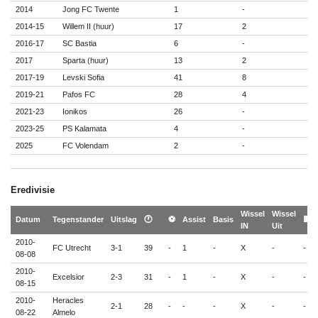
2014
Jong FC Twente
1
-
2014-15
Willem II (huur)
17
2
2016-17
SC Bastia
6
-
2017
Sparta (huur)
13
2
2017-19
Levski Sofia
41
8
2019-21
Pafos FC
28
4
2021-23
Ionikos
26
-
2023-25
PS Kalamata
4
-
2025
FC Volendam
2
-
Eredivisie
Wissel
Wissel
Datum
Tegenstander
Uitslag
🕐
⚽
Assist
Basis
🟨
IN
Uit
2010-
FC Utrecht
3-1
39
-
1
-
X
-
-
08-08
2010-
Excelsior
2-3
31
-
1
-
X
-
-
08-15
2010-
Heracles
2-1
28
-
-
-
X
-
-
08-22
Almelo