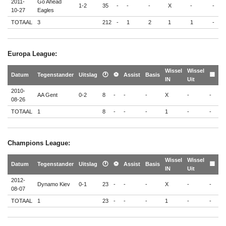
2011-
Go Ahead
1-2
35
-
-
-
X
-
-
-
10-27
Eagles
TOTAAL
3
212
-
1
2
1
1
-
-
Europa League:
Wissel
Wissel
🟨
Datum
Tegenstander
Uitslag
🕐
⚽
Assist
Basis
🟨
IN
Uit
🟥
2010-
AA Gent
0-2
8
-
-
-
X
-
-
-
08-26
TOTAAL
1
8
-
-
-
1
-
-
-
Champions League:
Wissel
Wissel
🟨
Datum
Tegenstander
Uitslag
🕐
⚽
Assist
Basis
🟨
IN
Uit
🟥
2012-
Dynamo Kiev
0-1
23
-
-
-
X
-
-
-
08-07
TOTAAL
1
23
-
-
-
1
-
-
-