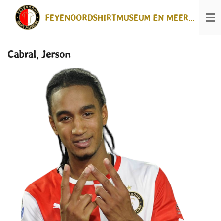
Ga
FEYENOORDSHIRTMUSEUM EN MEER...
direct
naar
de
hoofdinhoud
Cabral, Jerson