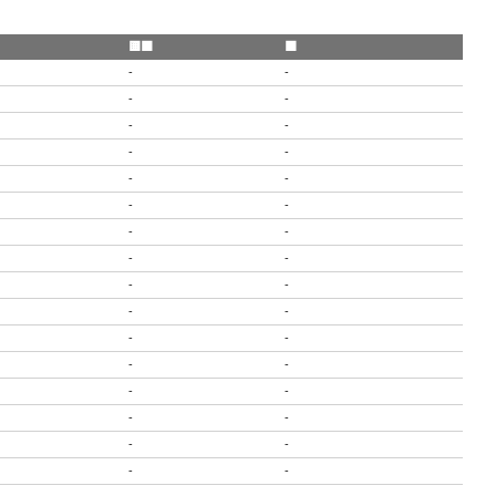
🟨🟥
🟥
-
-
-
-
-
-
-
-
-
-
-
-
-
-
-
-
-
-
-
-
-
-
-
-
-
-
-
-
-
-
-
-