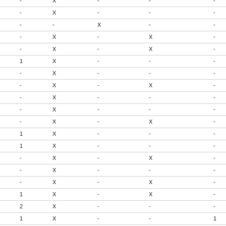
-
X
-
-
-
-
X
-
-
-
-
-
X
-
-
-
X
-
X
-
-
X
-
X
-
1
X
-
-
-
-
X
-
-
-
-
X
-
X
-
-
X
-
-
-
-
X
-
-
-
-
X
-
X
-
1
X
-
-
-
1
X
-
-
-
-
X
-
X
-
-
X
-
-
-
-
X
-
X
-
1
X
-
X
-
2
X
-
-
-
1
X
-
-
1