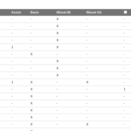
Assist
Basis
Wissel IN
Wissel Uit
🟨
-
-
X
-
-
-
-
X
-
-
-
-
X
-
-
-
-
X
-
-
1
-
X
-
-
-
X
-
-
-
-
-
X
-
-
-
-
X
-
-
-
-
X
-
-
1
X
-
X
-
-
X
-
-
1
-
X
-
-
-
-
X
-
-
-
-
X
-
-
-
-
X
-
-
-
-
X
-
X
-