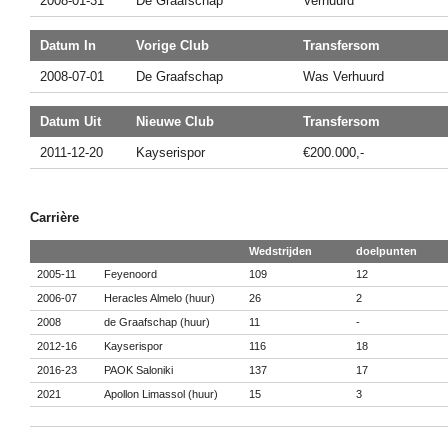
2008-01-31
De Graafschap
Verhuurd
Datum In
Vorige Club
Transfersom
2008-07-01
De Graafschap
Was Verhuurd
Datum Uit
Nieuwe Club
Transfersom
2011-12-20
Kayserispor
€200.000,-
Carrière
Wedstrijden
doelpunten
2005-11
Feyenoord
109
12
2006-07
Heracles Almelo (huur)
26
2
2008
de Graafschap (huur)
11
-
2012-16
Kayserispor
116
18
2016-23
PAOK Saloniki
137
17
2021
Apollon Limassol (huur)
15
3