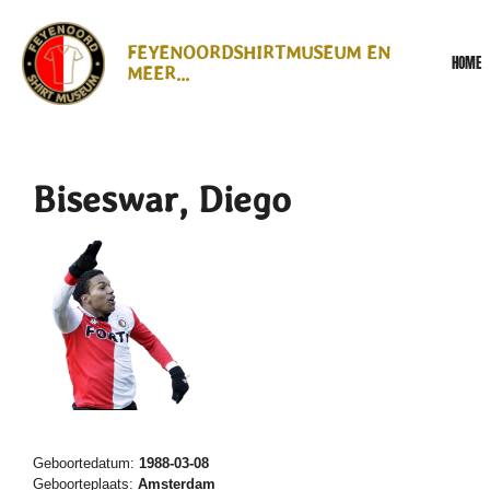
Ga
direct
FEYENOORDSHIRTMUSEUM EN
HOME
naar
MEER...
de
hoofdinhoud
Biseswar, Diego
Geboortedatum:
1988-03-08
Geboorteplaats:
Amsterdam