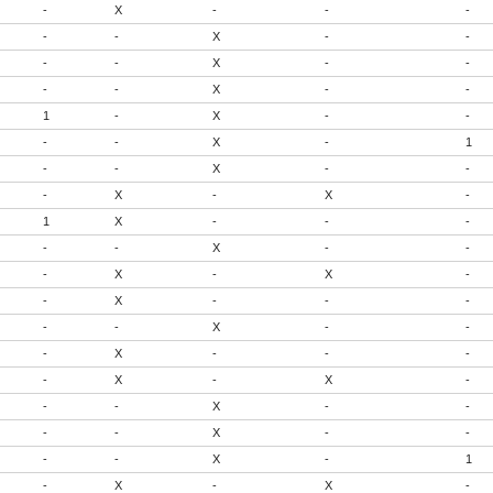
-
X
-
-
-
-
-
X
-
-
-
-
X
-
-
-
-
X
-
-
1
-
X
-
-
-
-
X
-
1
-
-
X
-
-
-
X
-
X
-
1
X
-
-
-
-
-
X
-
-
-
X
-
X
-
-
X
-
-
-
-
-
X
-
-
-
X
-
-
-
-
X
-
X
-
-
-
X
-
-
-
-
X
-
-
-
-
X
-
1
-
X
-
X
-