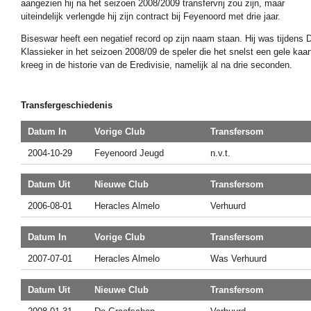
aangezien hij na het seizoen 2008/2009 transfervrij zou zijn, maar
uiteindelijk verlengde hij zijn contract bij Feyenoord met drie jaar.
Biseswar heeft een negatief record op zijn naam staan. Hij was tijdens 
Klassieker in het seizoen 2008/09 de speler die het snelst een gele kaar
kreeg in de historie van de Eredivisie, namelijk al na drie seconden.
Transfergeschiedenis
Datum In
Vorige Club
Transfersom
2004-10-29
Feyenoord Jeugd
n.v.t.
Datum Uit
Nieuwe Club
Transfersom
2006-08-01
Heracles Almelo
Verhuurd
Datum In
Vorige Club
Transfersom
2007-07-01
Heracles Almelo
Was Verhuurd
Datum Uit
Nieuwe Club
Transfersom