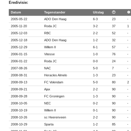
Eredivisie:
Datum
Tegenstander
Uitslag
🕐
⚽
2005-05-22
ADO Den Haag
6-3
23
-
2005-11-20
Roda JC
3-2
37
1
2005-12-03
RBC
2-2
52
-
2005-12-18
ADO Den Haag
1-2
32
-
2005-12-29
Willem II
6-1
57
-
2006-01-15
Vitesse
1-0
76
-
2006-01-22
Roda JC
0-0
24
-
2007-08-26
NAC
5-0
7
-
2008-08-31
Heracles Almelo
1-3
23
-
2008-09-13
FC Volendam
5-0
80
2
2008-09-21
Ajax
2-2
90
-
2008-09-28
FC Groningen
1-3
90
-
2008-10-05
NEC
0-2
90
-
2008-10-19
Willem II
0-1
90
-
2008-10-26
sc Heerenveen
2-2
90
-
2008-10-29
Sparta
1-2
85
-