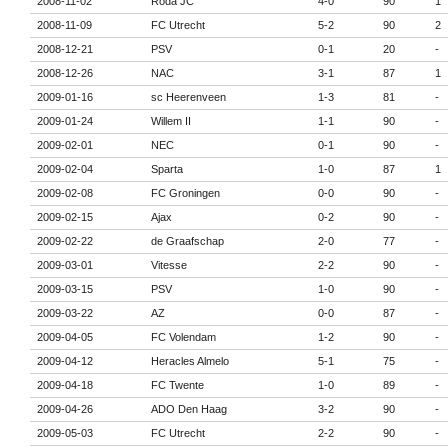
2008-11-02
Roda JC
4-0
90
1
2008-11-09
FC Utrecht
5-2
90
2
2008-12-21
PSV
0-1
20
-
2008-12-26
NAC
3-1
87
1
2009-01-16
sc Heerenveen
1-3
81
-
2009-01-24
Willem II
1-1
90
-
2009-02-01
NEC
0-1
90
-
2009-02-04
Sparta
1-0
87
1
2009-02-08
FC Groningen
0-0
90
-
2009-02-15
Ajax
0-2
90
-
2009-02-22
de Graafschap
2-0
77
-
2009-03-01
Vitesse
2-2
90
-
2009-03-15
PSV
1-0
90
-
2009-03-22
AZ
0-0
87
-
2009-04-05
FC Volendam
1-2
90
-
2009-04-12
Heracles Almelo
5-1
75
-
2009-04-18
FC Twente
1-0
89
-
2009-04-26
ADO Den Haag
3-2
90
-
2009-05-03
FC Utrecht
2-2
90
-