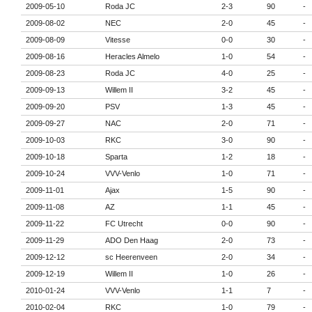
2009-05-10
Roda JC
2-3
90
-
2009-08-02
NEC
2-0
45
-
2009-08-09
Vitesse
0-0
30
-
2009-08-16
Heracles Almelo
1-0
54
-
2009-08-23
Roda JC
4-0
25
-
2009-09-13
Willem II
3-2
45
-
2009-09-20
PSV
1-3
45
-
2009-09-27
NAC
2-0
71
-
2009-10-03
RKC
3-0
90
-
2009-10-18
Sparta
1-2
18
-
2009-10-24
VVV-Venlo
1-0
71
-
2009-11-01
Ajax
1-5
90
-
2009-11-08
AZ
1-1
45
-
2009-11-22
FC Utrecht
0-0
90
-
2009-11-29
ADO Den Haag
2-0
73
-
2009-12-12
sc Heerenveen
2-0
34
-
2009-12-19
Willem II
1-0
26
-
2010-01-24
VVV-Venlo
1-1
7
-
2010-02-04
RKC
1-0
79
-