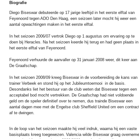
Biografie
Diego Biseswar debuteerde op 17 jarige leeftijd in het eerste elftal van
Feyenoord tegen ADO Den Haag, een seizoen later mocht hij weer een
aantal opwachtingen maken in het eerste elftal.
In het seizoen 2006/07 vertrok Diego op 1 augustus om ervaring op te
doen bij Heracles. Na het seizoen keerde hij terug en had geen plaats in
het eerste elftal van Feyenoord.
Feyenoord verhuurde de aanvaller op 31 januari 2008 weer, dit keer aan
De Graafschap.
In het seizoen 2008/09 kreeg Biseswar in de voorbereiding de kans van
trainer Verbeek en stond hij op het Jubileumtoernooi in de basis.
Desondanks liet het bestuur van de club weten dat Biseswar tegen een
acceptabel bod mocht vertrekken. De Graafschap had niet voldoende
geld om de speler definitief over te nemen, dus trainde Biseswar een
aantal dagen mee met de Engelse club Sheffield United om een contrac
af te dwingen.
In de loop van het seizoen maakte hij veel indruk, waarna hij een vaste
basisplaats kreeg toegewezen. Valencia wilde Biseswar graag overnem