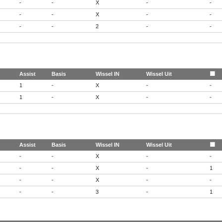
-
-
X
-
-
-
-
X
-
-
-
-
2
-
-
Assist
Basis
Wissel IN
Wissel Uit
🟨
1
-
X
-
-
1
-
X
-
-
Assist
Basis
Wissel IN
Wissel Uit
🟨
-
-
X
-
-
-
-
X
-
1
-
-
X
-
-
-
-
3
-
1