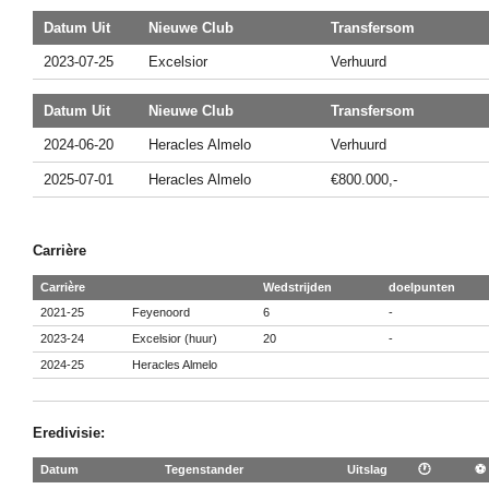
Datum Uit
Nieuwe Club
Transfersom
2023-07-25
Excelsior
Verhuurd
Datum Uit
Nieuwe Club
Transfersom
2024-06-20
Heracles Almelo
Verhuurd
2025-07-01
Heracles Almelo
€800.000,-
Carrière
Carrière
Wedstrijden
doelpunten
2021-25
Feyenoord
6
-
2023-24
Excelsior (huur)
20
-
2024-25
Heracles Almelo
Eredivisie:
Datum
Tegenstander
Uitslag
🕐
⚽