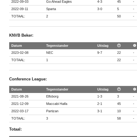
2022-09-03
Go Ahead Eagles
4-3
45
-
2022-09-11
Sparta
3-0
5
-
TOTAAL:
2
50
-
KNVB Beker:
Datum
Tegenstander
Uitslag
🕐
⚽
2023-02-08
NEC
9-7
22
-
TOTAAL:
1
22
-
Conference League:
Datum
Tegenstander
Uitslag
🕐
⚽
2021-08-26
Elfsborg
1-3
3
-
2021-12-09
Maccabi Haifa
2-1
45
-
2022-03-17
Partizan
3-1
10
-
TOTAAL:
3
58
-
Totaal: