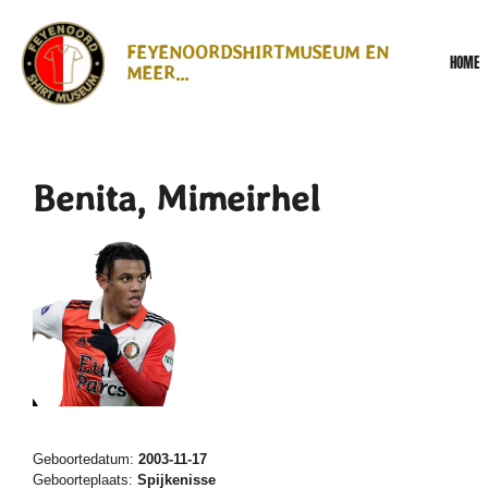
Ga
direct
FEYENOORDSHIRTMUSEUM EN
HOME
naar
MEER...
de
hoofdinhoud
Benita, Mimeirhel
Geboortedatum:
2003-11-17
Geboorteplaats:
Spijkenisse