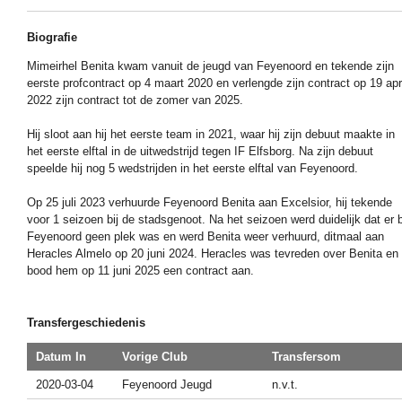
Biografie
Mimeirhel Benita kwam vanuit de jeugd van Feyenoord en tekende zijn
eerste profcontract op 4 maart 2020 en verlengde zijn contract op 19 apr
2022 zijn contract tot de zomer van 2025.
Hij sloot aan hij het eerste team in 2021, waar hij zijn debuut maakte in
het eerste elftal in de uitwedstrijd tegen IF Elfsborg. Na zijn debuut
speelde hij nog 5 wedstrijden in het eerste elftal van Feyenoord.
Op 25 juli 2023 verhuurde Feyenoord Benita aan Excelsior, hij tekende
voor 1 seizoen bij de stadsgenoot. Na het seizoen werd duidelijk dat er b
Feyenoord geen plek was en werd Benita weer verhuurd, ditmaal aan
Heracles Almelo op 20 juni 2024. Heracles was tevreden over Benita en
bood hem op 11 juni 2025 een contract aan.
Transfergeschiedenis
Datum In
Vorige Club
Transfersom
2020-03-04
Feyenoord Jeugd
n.v.t.