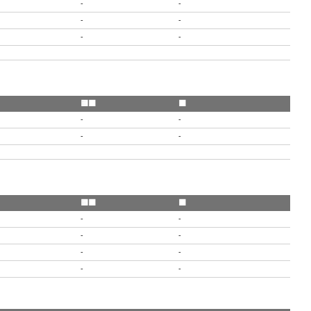
-
-
-
-
-
-
🟨🟥
🟥
-
-
-
-
🟨🟥
🟥
-
-
-
-
-
-
-
-