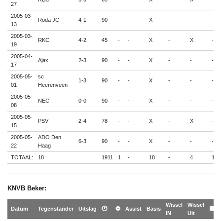
27
2005-03-
Roda JC
4-1
90
-
-
X
-
-
-
13
2005-03-
RKC
4-2
45
-
-
X
-
X
-
19
2005-04-
Ajax
2-3
90
-
-
X
-
-
-
17
2005-05-
sc
1-3
90
-
-
X
-
-
-
01
Heerenveen
2005-05-
NEC
0-0
90
-
-
X
-
-
-
08
2005-05-
PSV
2-4
78
-
-
X
-
X
-
15
2005-05-
ADO Den
6-3
90
-
-
X
-
-
-
22
Haag
TOTAAL:
18
1911
1
-
18
-
4
1
KNVB Beker:
Wissel
Wissel
Datum
Tegenstander
Uitslag
🕐
⚽
Assist
Basis
🟨
IN
Uit