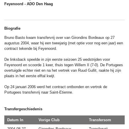
Feyenoord - ADO Den Haag
Biografie
Bruno Basto kwam transfervrij over van Girondins Bordeaux op 27
augustus 2004, waar hij een tweejarig (met optie voor nog een jaar) een
contract tekende bij Feyenoord.
De linksback speelde in zijn eerste seizoen 25 wedstrijden voor
Feyenoord en scoorde 1 keer, thuis tegen Willem II (7-0). De Portugees
overtuigde echter niet en na het vertrek van Ruud Gullit, raakte hij zijn
plaats in het eerste elftal kwijt.
Op 24 januari 2006 werd het contract ontbonden en vertrok de
Portugees transfervrij naar Saint-Etienne.
Transfergeschiedenis
Datum In
Vorige Club
Transfersom
2004-08-27
Girondins Bordeaux
Transfervrij