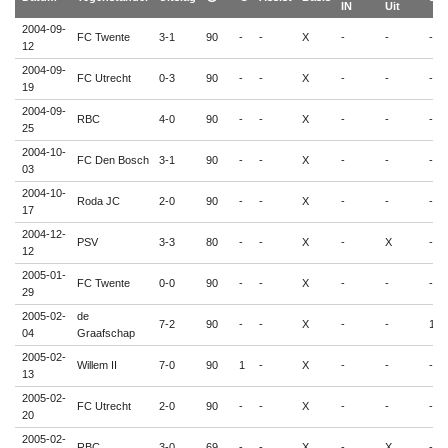
IN
Uit
2004-09-
FC Twente
3-1
90
-
-
X
-
-
-
12
2004-09-
FC Utrecht
0-3
90
-
-
X
-
-
-
19
2004-09-
RBC
4-0
90
-
-
X
-
-
-
25
2004-10-
FC Den Bosch
3-1
90
-
-
X
-
-
-
03
2004-10-
Roda JC
2-0
90
-
-
X
-
-
-
17
2004-12-
PSV
3-3
80
-
-
X
-
X
-
12
2005-01-
FC Twente
0-0
90
-
-
X
-
-
-
29
2005-02-
de
7-2
90
-
-
X
-
-
1
04
Graafschap
2005-02-
Willem II
7-0
90
1
-
X
-
-
-
13
2005-02-
FC Utrecht
2-0
90
-
-
X
-
-
-
20
2005-02-
RBC
3-0
69
-
-
X
-
X
-