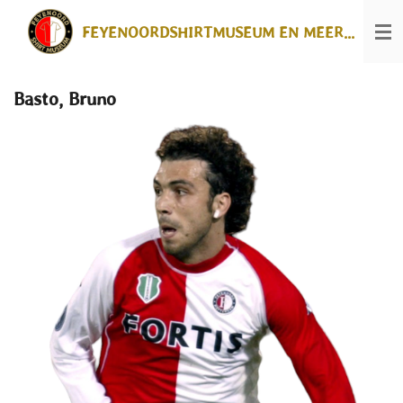
Ga
FEYENOORDSHIRTMUSEUM EN MEER...
direct
naar
de
hoofdinhoud
Basto, Bruno