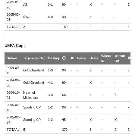
2005-01-
AZ
3-1
90
-
-
X
-
-
1
26
2005-03-
NAC
4-0
90
-
-
X
-
-
-
03
TOTAAL:
2
180
-
-
2
-
-
1
UEFA Cup:
Wissel
Wissel
Datum
Tegenstander
Uitslag
🕐
⚽
Assist
Basis
🟨
IN
Uit
2004-09-
Odd Grenland
1-0
90
-
-
X
-
-
1
16
2004-09-
Odd Grenland
4-1
90
-
-
X
-
-
-
30
2004-10-
Heart of
3-0
64
-
-
X
-
X
-
21
Midlothian
2005-02-
Sporting CP
1-2
90
-
-
X
-
-
-
16
2005-02-
Sporting CP
1-2
45
-
-
X
-
X
-
24
TOTAAL:
5
379
-
-
5
-
2
1