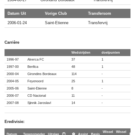
Datum Uit
Vorige Club
Transfersom
2006-01-24
Saint-Etienne
Transfervrij
Carrière
Wedstrijden
doelpunten
1996-97
Alverca FC
37
1
1997-00
Benfica
48
1
2000-04
Girondins Bordeaux
114
-
2004-05
Feyenoord
25
1
2005-06
Saint-Etienne
8
-
2006-07
CD Nacional
11
-
2007-08
Sjinnik Jaroslavl
14
-
Eredivisie:
Wissel
Wissel
Datum
Tegenstander
Uitslag
🕐
⚽
Assist
Basis
🟨