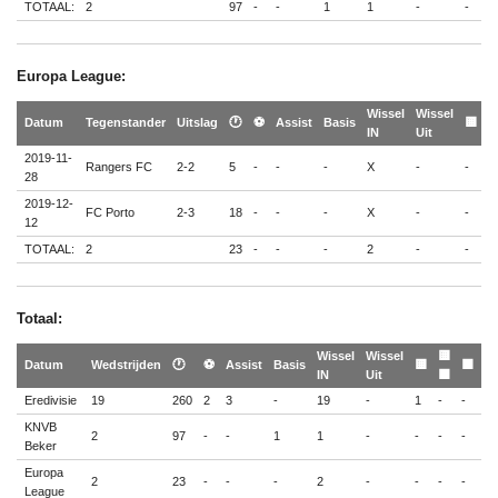
TOTAAL:
2
97
-
-
1
1
-
-
-
Europa League:
Wissel
Wissel

Datum
Tegenstander
Uitslag
🕐
⚽
Assist
Basis
🟨
IN
Uit

2019-11-
Rangers FC
2-2
5
-
-
-
X
-
-
-
28
2019-12-
FC Porto
2-3
18
-
-
-
X
-
-
-
12
TOTAAL:
2
23
-
-
-
2
-
-
-
Totaal:
Wissel
Wissel
🟨
Datum
Wedstrijden
🕐
⚽
Assist
Basis
🟨
🟥
IN
Uit
🟥
Eredivisie
19
260
2
3
-
19
-
1
-
-
KNVB
2
97
-
-
1
1
-
-
-
-
Beker
Europa
2
23
-
-
-
2
-
-
-
-
League