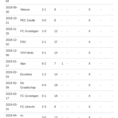
02
2018-09-
Vitesse
2-1
8
-
-
-
X
-
-
30
2018-10-
PEC Zwolle
3-0
8
-
-
-
X
-
-
21
2018-11-
FC Groningen
1-0
12
-
-
-
X
-
-
25
2018-12-
PSV
2-1
27
-
-
-
X
-
-
02
2018-12-
VVV-Venlo
4-1
14
-
-
-
X
-
-
06
2019-01-
Ajax
6-2
7
1
-
-
X
-
-
27
2019-02-
Excelsior
1-2
14
-
-
-
X
-
-
03
2019-02-
De
4-0
18
-
-
-
X
-
-
09
Graafschap
2019-02-
FC Groningen
0-1
18
-
-
-
X
-
-
17
2019-03-
FC Utrecht
2-3
8
-
-
-
X
-
-
31
2019-04-
sc
3-0
13
-
-
-
X
-
-