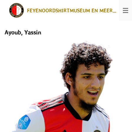
Ga
FEYENOORDSHIRTMUSEUM EN MEER...
direct
naar
de
hoofdinhoud
Ayoub, Yassin