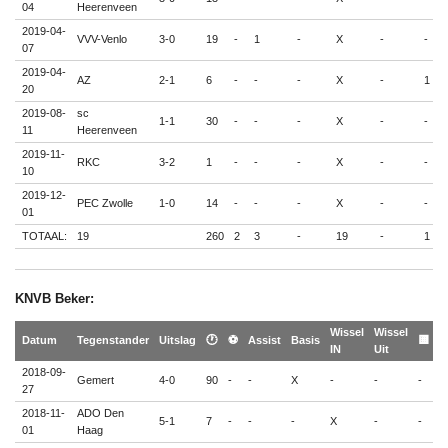
04
Heerenveen
2019-04-
VVV-Venlo
3-0
19
-
1
-
X
-
-
07
2019-04-
AZ
2-1
6
-
-
-
X
-
1
20
2019-08-
sc
1-1
30
-
-
-
X
-
-
11
Heerenveen
2019-11-
RKC
3-2
1
-
-
-
X
-
-
10
2019-12-
PEC Zwolle
1-0
14
-
-
-
X
-
-
01
TOTAAL:
19
260
2
3
-
19
-
1
KNVB Beker:
Wissel
Wissel

Datum
Tegenstander
Uitslag
🕐
⚽
Assist
Basis
🟨
IN
Uit

2018-09-
Gemert
4-0
90
-
-
X
-
-
-
-
27
2018-11-
ADO Den
5-1
7
-
-
-
X
-
-
-
01
Haag