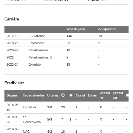
Carrière
Wedstrijden
doelpunten
2012-18
FC Utrecht
146
19
2018-20
Feyenoord
23
2
2020-22
Panathinaikos
18
-
2022
Panathinaikos B
2
-
2022-24
Excelsior
15
-
Eredivisie:
Wissel
Wissel
Datum
Tegenstander
Uitslag
🕐
⚽
Assist
Basis
🟨
IN
Uit
2018-08-
Excelsior
3-0
20
-
1
-
X
-
-
19
2018-08-
sc
5-3
7
1
-
-
X
-
-
26
Heerenveen
2018-09-
NAC
4-2
16
-
1
-
X
-
-