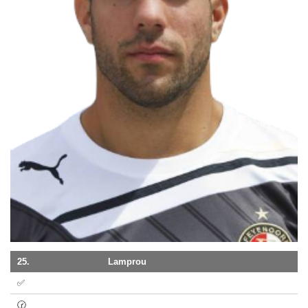
25.
Lamprou
✅
🕝