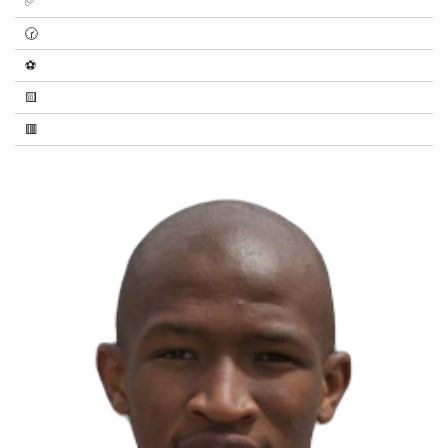
✅
🕝
⚽
🟨
🟥