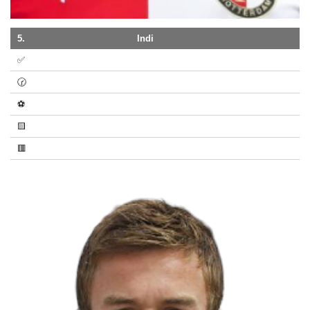
5.
Indi
✅
🕝
⚽
🟨
🟥