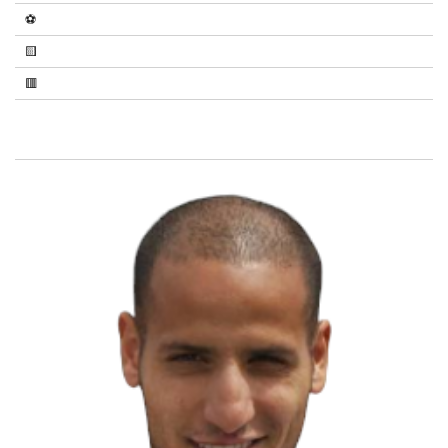
⚽
🟨
🟥