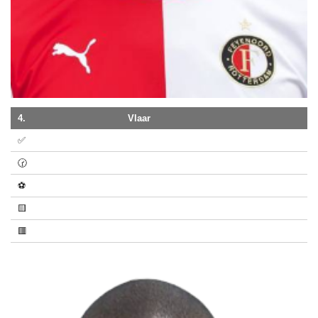
4.
Vlaar
✅
🕝
⚽
🟨
🟥