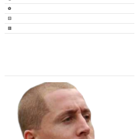
⚽
🟨
🟥