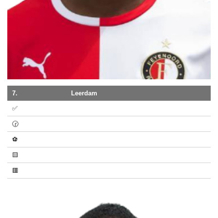
7.
Leerdam
✅
🕝
⚽
🟨
🟥