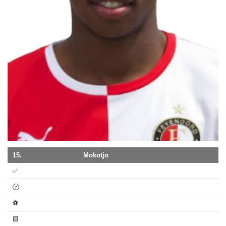
15.
Mokotjo
✅
🕝
⚽
🟨