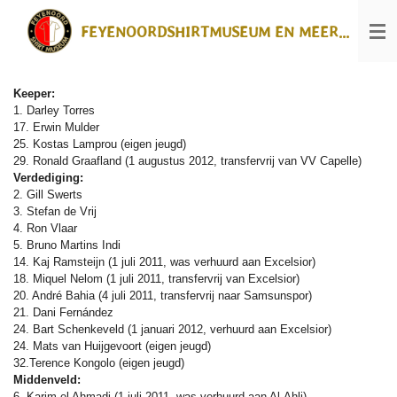
Ga
FEYENOORDSHIRTMUSEUM EN MEER...
direct
naar
de
hoofdinhoud
Keeper:
1. Darley Torres
17. Erwin Mulder
25. Kostas Lamprou (eigen jeugd)
29. Ronald Graafland (1 augustus 2012, transfervrij van VV Capelle)
Verdediging:
2. Gill Swerts
3. Stefan de Vrij
4. Ron Vlaar
5. Bruno Martins Indi
14. Kaj Ramsteijn (1 juli 2011, was verhuurd aan Excelsior)
18. Miquel Nelom (1 juli 2011, transfervrij van Excelsior)
20. André Bahia (4 juli 2011, transfervrij naar Samsunspor)
21. Dani Fernández
24. Bart Schenkeveld (1 januari 2012, verhuurd aan Excelsior)
24. Mats van Huijgevoort (eigen jeugd)
32.Terence Kongolo (eigen jeugd)
Middenveld:
6. Karim el Ahmadi (1 juli 2011, was verhuurd aan Al-Ahli)