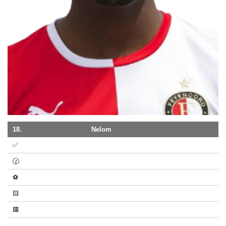
18.
Nelom
✅
🕝
⚽
🟨
🟥