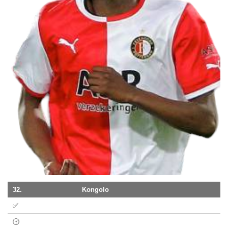
32.
Kongolo
✅
🕝