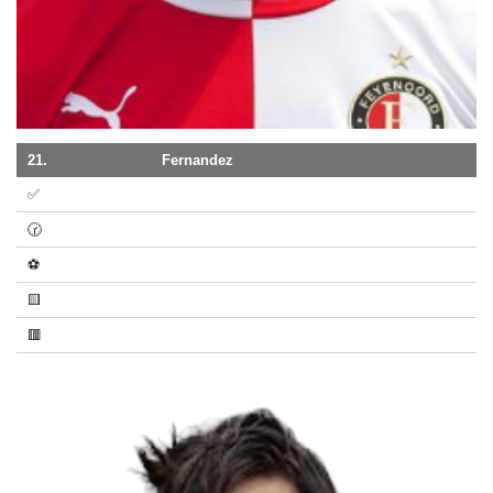
21.
Fernandez
✅
🕝
⚽
🟨
🟥