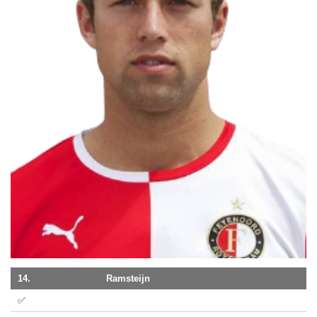
14.
Ramsteijn
✅