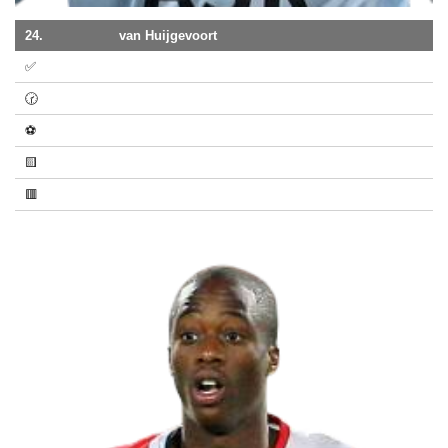
24.
van Huijgevoort
✅
🕝
⚽
🟨
🟥