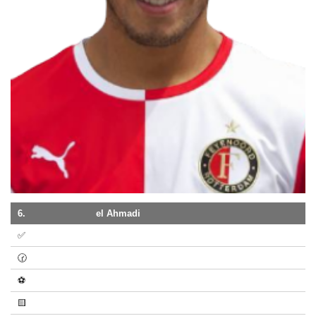
6.
el Ahmadi
✅
🕝
⚽
🟨