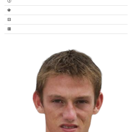
🕝
⚽
🟨
🟥