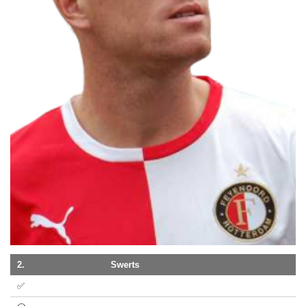
2.
Swerts
✅