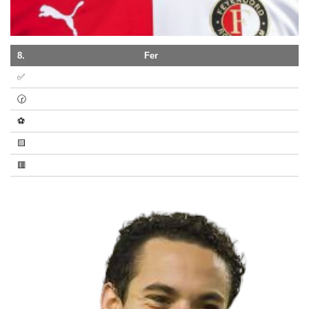
8.
Fer
✅
🕝
⚽
🟨
🟥