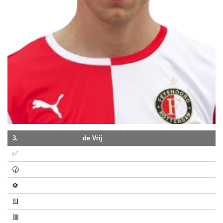
3.
de Vrij
✅
🕝
⚽
🟨
🟥