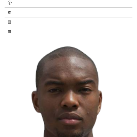
🕝
⚽
🟨
🟥