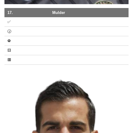
17.
Mulder
✅
🕝
⚽
🟨
🟥