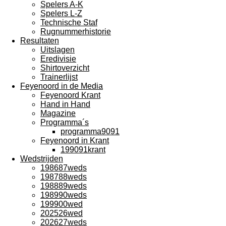
Spelers A-K
Spelers L-Z
Technische Staf
Rugnummerhistorie
Resultaten
Uitslagen
Eredivisie
Shirtoverzicht
Trainerlijst
Feyenoord in de Media
Feyenoord Krant
Hand in Hand
Magazine
Programma´s
programma9091
Feyenoord in Krant
199091krant
Wedstrijden
198687weds
198788weds
198889weds
198990weds
199900wed
202526wed
202627weds