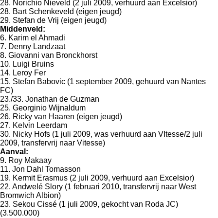
28. Norichio Nieveld (2 juli 2009, verhuurd aan Excelsior)
28. Bart Schenkeveld (eigen jeugd)
29. Stefan de Vrij (eigen jeugd)
Middenveld:
6. Karim el Ahmadi
7. Denny Landzaat
8. Giovanni van Bronckhorst
10. Luigi Bruins
14. Leroy Fer
15. Stefan Babovic (1 september 2009, gehuurd van Nantes
FC)
23./33. Jonathan de Guzman
25. Georginio Wijnaldum
26. Ricky van Haaren (eigen jeugd)
27. Kelvin Leerdam
30. Nicky Hofs (1 juli 2009, was verhuurd aan VItesse/2 juli
2009, transfervrij naar Vitesse)
Aanval:
9. Roy Makaay
11. Jon Dahl Tomasson
19. Kermit Erasmus (2 juli 2009, verhuurd aan Excelsior)
22. Andwelé Slory (1 februari 2010, transfervrij naar West
Bromwich Albion)
23. Sekou Cissé (1 juli 2009, gekocht van Roda JC)
(3.500.000)