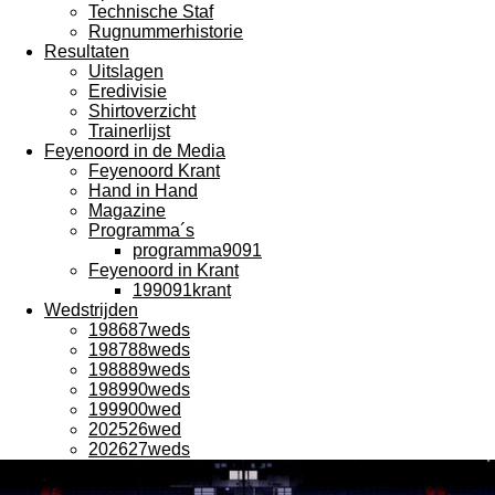
Technische Staf
Rugnummerhistorie
Resultaten
Uitslagen
Eredivisie
Shirtoverzicht
Trainerlijst
Feyenoord in de Media
Feyenoord Krant
Hand in Hand
Magazine
Programma´s
programma9091
Feyenoord in Krant
199091krant
Wedstrijden
198687weds
198788weds
198889weds
198990weds
199900wed
202526wed
202627weds