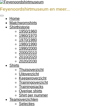
Ga
direct
Feyenoordshirtmuseum en meer...
naar
de
Home
hoofdinhoud
Matchwornshirts
Shirthistorie
1950/1960
1960/1970
1970/1980
1980/1990
1990/2000
2000/2010
2010/2020
2020/2030
Shirts
Thuisoverzicht
Uitoverzicht
Keeperoverzicht
Trainingoverzicht
Trainingsjacks
Overige shirts
Shirt per nummer
Teamoverzichten
Selecties