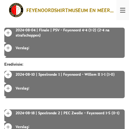
Ga
FEYENOORDSHIRTMUSEUM EN MEER...
direct
naar
de
hoofdinhoud
2024-08-04 | Finale | PSV - Feyenoord 4-4 (1-2) (2-4 na
strafschoppen)
Verslag:
Eredivisie:
2024-08-10 | Speelronde 1 | Feyenoord - Willem II 1-1 (1-0)
Verslag:
2024-08-18 | Speelronde 2 | PEC Zwolle - Feyenoord 1-5 (0-1)
Verslag: